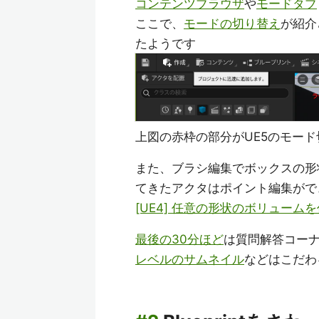
コンテンツブラウザ
や
モードタブ
ここで、
モードの切り替え
が紹介
たようです
上図の赤枠の部分がUE5のモー
また、ブラシ編集でボックスの形
てきたアクタはポイント編集がで
[UE4] 任意の形状のボリューム
最後の30分ほど
は質問解答コー
レベルのサムネイル
などはこだわ