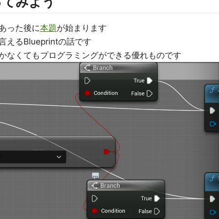
わってみよう
あった後に
本題
が始まります
るBlueprintの話です
かなくてもプログラミングができる優れものです