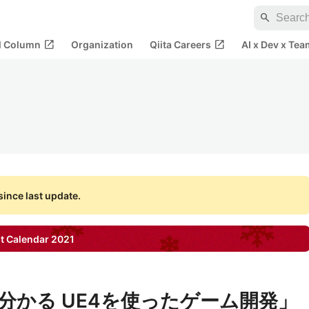
search
open_in_new
open_in_new
al Column
Organization
Qiita Careers
AI x Dev x Tea
ince last update.
t Calendar
2021
分かる UE4を使ったゲーム開発」