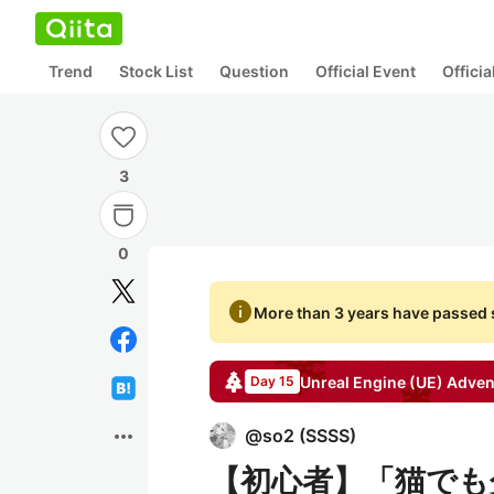
Trend
Stock List
Question
Official Event
Offici
3
0
info
More than 3 years have passed s
Unreal Engine (UE)
Adven
Day 15
more_horiz
@
so2
(
SSSS
)
【初心者】「猫でも