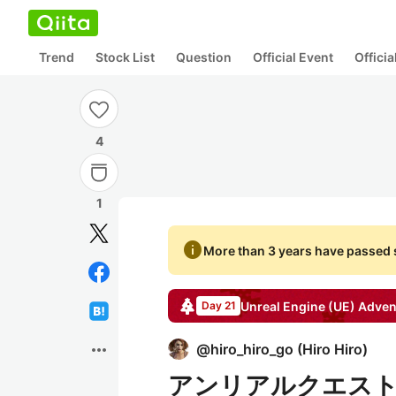
Trend
Stock List
Question
Official Event
Offici
4
1
info
More than 3 years have passed s
Unreal Engine (UE)
Adven
Day 21
more_horiz
@
hiro_hiro_go
(
Hiro Hiro
)
アンリアルクエス