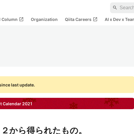
search
open_in_new
open_in_new
al Column
Organization
Qiita Careers
AI x Dev x Tea
ince last update.
t Calendar
2021
ト２から得られたもの。