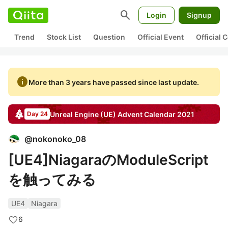
search
Login
Signup
Trend
Stock List
Question
Official Event
Official
info
More than 3 years have passed since last update.
Unreal Engine (UE)
Advent Calendar
2021
Day 24
@
nokonoko_08
[UE4]NiagaraのModuleScript
を触ってみる
UE4
Niagara
6