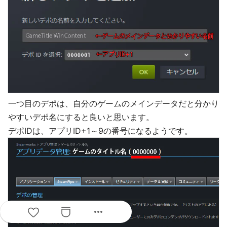
一つ目のデポは、自分のゲームのメインデータだと分かり
やすいデポ名にすると良いと思います。
デポIDは、アプリID+1～9の番号になるようです。
more_horiz