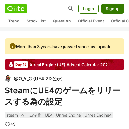
search
Login
Signup
Trend
Stock List
Question
Official Event
Official
info
More than 3 years have passed since last update.
Unreal Engine (UE)
Advent Calendar
2021
Day 18
@
O_Y_G
(
UE4 2Dとか
)
SteamにUE4のゲームをリリー
スする為の設定
steam
ゲーム制作
UE4
UnrealEngine
UnrealEngine4
49