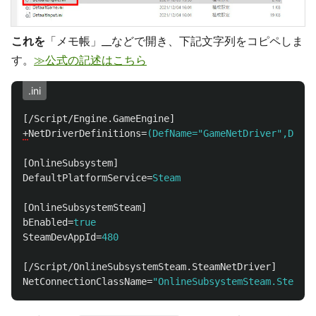
これを
「メモ帳」__などで開き、下記文字列をコピペしま
す。
≫公式の記述はこちら
.ini
[/Script/Engine.GameEngine]
+
NetDriverDefinitions
=
(DefName="GameNetDriver",Drive
[OnlineSubsystem]
DefaultPlatformService
=
Steam
[OnlineSubsystemSteam]
bEnabled
=
true
SteamDevAppId
=
480
[/Script/OnlineSubsystemSteam.SteamNetDriver]
NetConnectionClassName
=
"OnlineSubsystemSteam.SteamNe