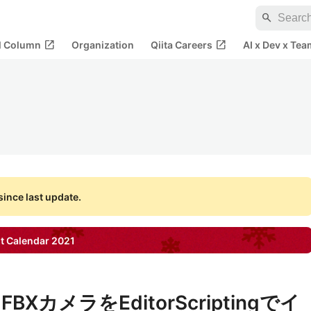
search
open_in_new
open_in_new
al Column
Organization
Qiita Careers
AI x Dev x Tea
ince last update.
t Calendar
2021
カメラをEditorScriptingでイ