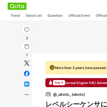
Trend
Stock List
Question
Official Event
Offici
3
1
info
More than 3 years have passed s
Unreal Engine (UE)
Adven
Day 3
more_horiz
@
_akoto_
(
akoto
)
レベルシーケンサにFBX