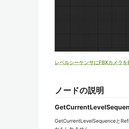
レベルシーケンサにFBXカメラをEdi
ノードの説明
GetCurrentLevelSequen
GetCurrentLevelSequence
かもしれません。