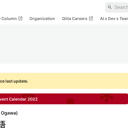
search
open_in_new
open_in_new
al Column
Organization
Qiita Careers
AI x Dev x Tea
ce last update.
ent Calendar
2022
i Ogawa
)
語