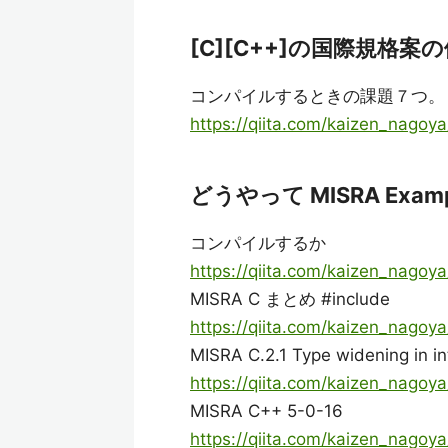
[C][C++]の国際規格案
コンパイルするときの課題７つ。
https://qiita.com/kaizen_nago
どうやって MISRA Exampl
コンパイルするか
https://qiita.com/kaizen_nagoy
MISRA C まとめ #include
https://qiita.com/kaizen_nago
MISRA C.2.1 Type widening in in
https://qiita.com/kaizen_nago
MISRA C++ 5-0-16
https://qiita.com/kaizen_nago