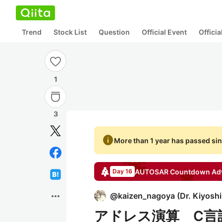
Trend
Stock List
Question
Official Event
Offici
1
3
info
More than 1 year has passed sin
AUTOSAR Countdown
Adv
Day 16
more_horiz
@
kaizen_nagoya
(
Dr. Kiyosh
アドレス演算 C言