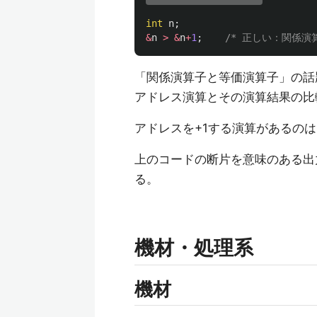
int
n
;
&
n
>
&
n
+
1
;
/* 正しい：関係
「関係演算子と等価演算子」の話
アドレス演算とその演算結果の比
アドレスを+1する演算があるの
上のコードの断片を意味のある出
る。
機材・処理系
機材