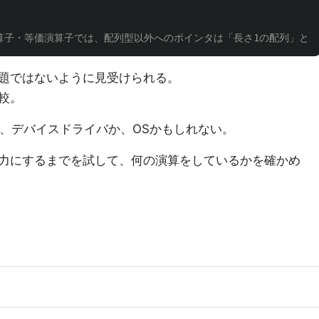
演算子・等価演算子では、配列型以外へのポインタは「長さ1の配列」とし
題ではないように見受けられる。
較。
は、デバイスドライバか、OSかもしれない。
力にするまでを試して、何の演算をしているかを確かめ