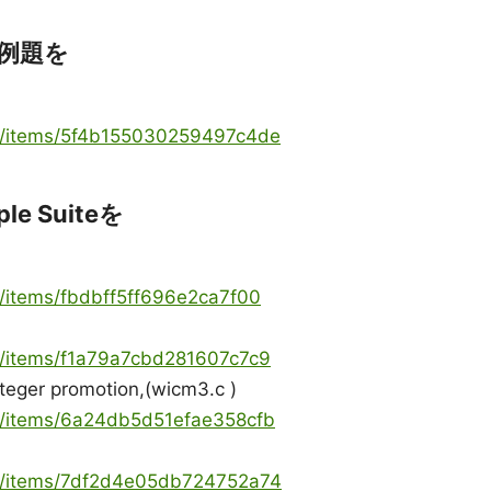
の例題を
ya/items/5f4b155030259497c4de
e Suiteを
a/items/fbdbff5ff696e2ca7f00
ya/items/f1a79a7cbd281607c7c9
teger promotion,(wicm3.c )
ya/items/6a24db5d51efae358cfb
ya/items/7df2d4e05db724752a74