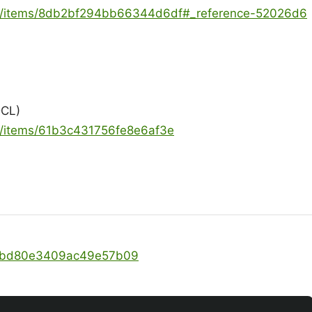
oya/items/8db2bf294bb66344d6df#_reference-52026d6
DCL)
ya/items/61b3c431756fe8e6af3e
s/6bd80e3409ac49e57b09