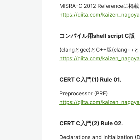
MISRA-C 2012 Referen
https://qiita.com/kaizen_nag
コンパイル用shell script C版
(clangとgcc)とC++版(clang++と
https://qiita.com/kaizen_nago
CERT C入門(1) Rule 01.
Preprocessor (PRE)
https://qiita.com/kaizen_nag
CERT C入門(2) Rule 02.
Declarations and Initialization (