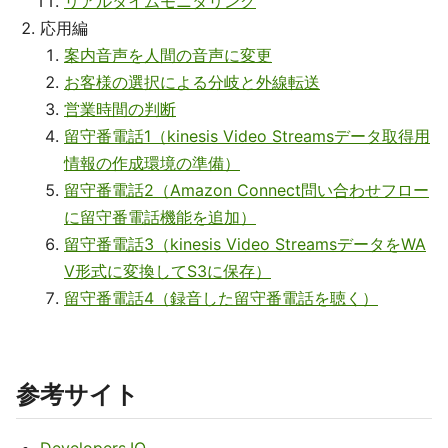
リアルタイムモニタリング
応用編
案内音声を人間の音声に変更
お客様の選択による分岐と外線転送
営業時間の判断
留守番電話1（kinesis Video Streamsデータ取得用
情報の作成環境の準備）
留守番電話2（Amazon Connect問い合わせフロー
に留守番電話機能を追加）
留守番電話3（kinesis Video StreamsデータをWA
V形式に変換してS3に保存）
留守番電話4（録音した留守番電話を聴く）
参考サイト