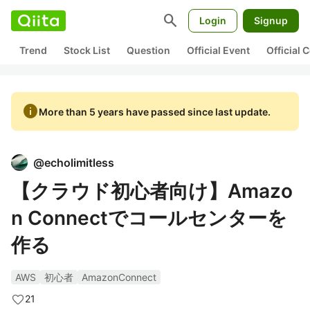
search
Login
Signup
Trend
Stock List
Question
Official Event
Official
info
More than 5 years have passed since last update.
@
echolimitless
【クラウド初心者向け】Amazo
n Connectでコールセンターを
作る
AWS
初心者
AmazonConnect
21