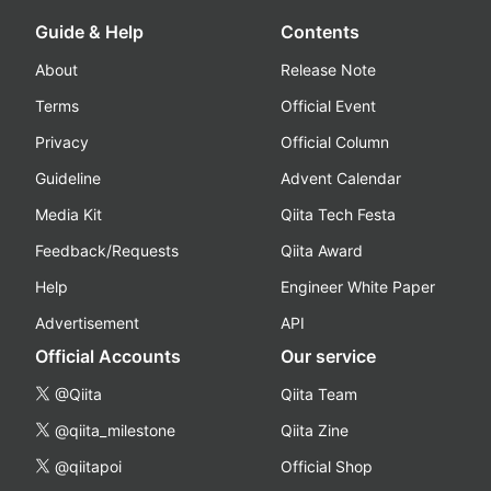
Guide & Help
Contents
About
Release Note
Terms
Official Event
Privacy
Official Column
Guideline
Advent Calendar
Media Kit
Qiita Tech Festa
Feedback/Requests
Qiita Award
Help
Engineer White Paper
Advertisement
API
Official Accounts
Our service
@Qiita
Qiita Team
@qiita_milestone
Qiita Zine
@qiitapoi
Official Shop