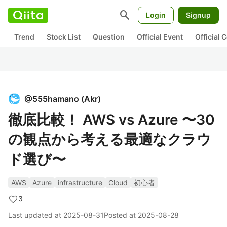
search
Login
Signup
Trend
Stock List
Question
Official Event
Official
@
555hamano
(
Akr
)
徹底比較！ AWS vs Azure 〜30
の観点から考える最適なクラウ
ド選び〜
AWS
Azure
infrastructure
Cloud
初心者
3
Last updated at
2025-08-31
Posted at
2025-08-28