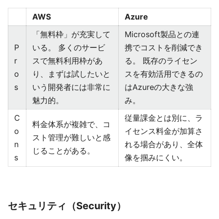
AWS
Azure
「無料枠」が充実して
Microsoft製品との連
P
いる。 多くのサービ
携でコストを削減でき
r
スで無料利用枠があ
る。 既存のライセン
o
り、まずは試したいと
スを有効活用できるの
s
いう開発者には非常に
はAzureの大きな強
魅力的。
み。
C
従量課金とは別に、ラ
料金体系が複雑で、コ
o
イセンス料金が加算さ
スト管理が難しいと感
n
れる場合があり、全体
じることがある。
s
像を掴みにくい。
セキュリティ（Security）