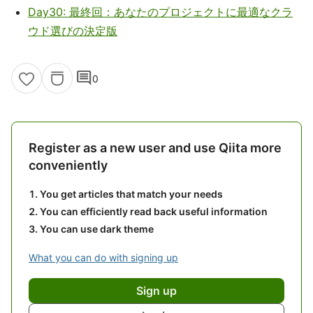
Day30: 最終回：あなたのプロジェクトに最適なクラ
ウド選びの決定版
comment
0
Register as a new user and use Qiita more
conveniently
You get articles that match your needs
You can efficiently read back useful information
You can use dark theme
What you can do with signing up
Sign up