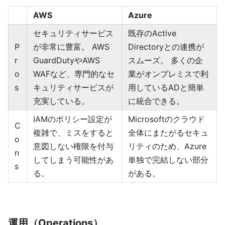
AWS
Azure
セキュリティサービス
既存のActive
P
が非常に豊富。 AWS
Directoryとの連携が
r
GuardDutyやAWS
スムーズ。 多くの企
o
WAFなど、専門的なセ
業がオンプレミスで利
s
キュリティサービスが
用しているADと簡単
充実している。
に統合できる。
IAMのポリシー設定が
Microsoftのクラウド
C
複雑で、ミスをすると
全体にまたがるセキュ
o
意図しない権限を付与
リティのため、Azure
n
してしまう可能性があ
単独で完結しない部分
s
る。
がある。
運用（Operations）