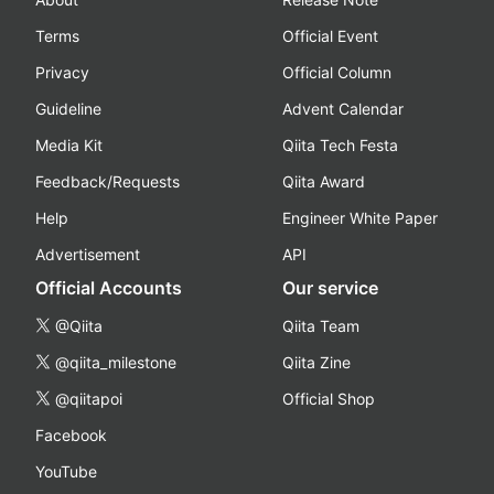
Terms
Official Event
Privacy
Official Column
Guideline
Advent Calendar
Media Kit
Qiita Tech Festa
Feedback/Requests
Qiita Award
Help
Engineer White Paper
Advertisement
API
Official Accounts
Our service
@Qiita
Qiita Team
@qiita_milestone
Qiita Zine
@qiitapoi
Official Shop
Facebook
YouTube