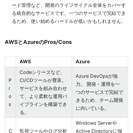
ード管理など、開発のライフサイクル全体をカバーす
る統合的なサービスです。一つのサービスで完結でき
るため、使い始めるハードルが低いかもしれません。
AWSとAzureのPros/Cons
AWS
Azure
Codeシリーズなど、
Azure DevOpsが強
P
CI/CDツールが豊富。
力。 開発・運用を一
r
サービスを組み合わせ
つのサービスで完結で
o
て、より柔軟な運用パ
きるため、チーム開発
s
イプラインを構築でき
に向いている。
る。
Windows Serverや
C
監視ツールやログ分析
Active Directoryに強