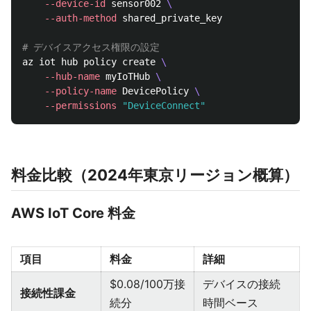
--device-id
 sensor002 
\
--auth-method
 shared_private_key

# デバイスアクセス権限の設定
az iot hub policy create 
\
--hub-name
 myIoTHub 
\
--policy-name
 DevicePolicy 
\
--permissions
"DeviceConnect"
料金比較（2024年東京リージョン概算）
AWS IoT Core 料金
項目
料金
詳細
$0.08/100万接
デバイスの接続
接続性課金
続分
時間ベース