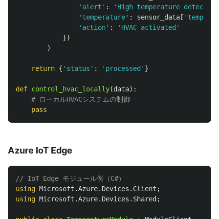
'
alert
'
:
'
High temperature detected
'
'
temperature
'
:
sensor_data
[
'
temperat
'
action
'
:
'
HVAC activated
'
})
)
return
{
'
status
'
:
'
processed
'
}
def
control_hvac_locally
(
data
):
pass
Azure IoT Edge
// IoT Edge モジュール例（C#）
using
Microsoft.Azure.Devices.Client
;
using
Microsoft.Azure.Devices.Shared
;