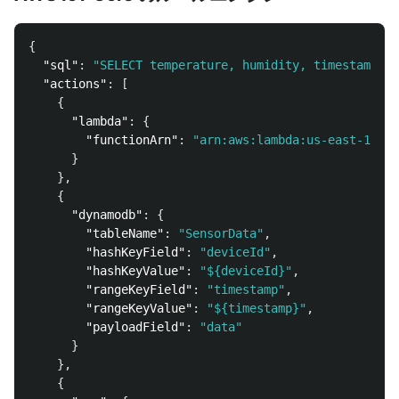
{
"sql"
:
"SELECT temperature, humidity, timestamp FR
"actions"
:
[
{
"lambda"
:
{
"functionArn"
:
"arn:aws:lambda:us-east-1:123
}
},
{
"dynamodb"
:
{
"tableName"
:
"SensorData"
,
"hashKeyField"
:
"deviceId"
,
"hashKeyValue"
:
"${deviceId}"
,
"rangeKeyField"
:
"timestamp"
,
"rangeKeyValue"
:
"${timestamp}"
,
"payloadField"
:
"data"
}
},
{