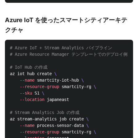
Azure IoT を使ったスマートシティアーキテ
クチャ
# Azure IoT + Stream Analytics パイプライン
# Azure Resource Manager テンプレートでのデプロイ例
# IoT Hub の作成
az iot hub create 
\
--name
 smartcity-iot-hub 
\
--resource-group
 smartcity-rg 
\
--sku
 S1 
\
--location
 japaneast

# Stream Analytics Job の作成
az stream-analytics job create 
\
--name
 process-sensor-data 
\
--resource-group
 smartcity-rg 
\