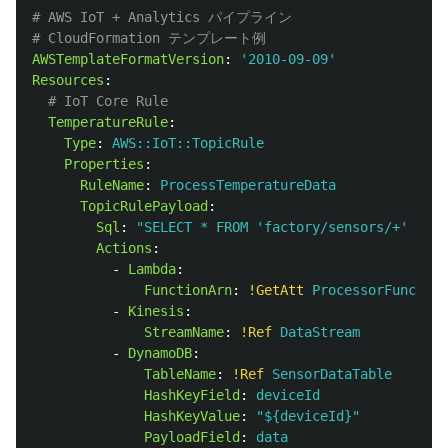
# AWS IoT + Analytics パイプライン
# CloudFormation テンプレート例
AWSTemplateFormatVersion
:
'
2010-09-09'
Resources
:
# IoT Core Rule
TemperatureRule
:
Type
:
AWS::IoT::TopicRule
Properties
:
RuleName
:
ProcessTemperatureData
TopicRulePayload
:
Sql
:
"
SELECT
*
FROM
'factory/sensors/+'
WHER
Actions
:
-
Lambda
:
FunctionArn
:
!GetAtt
ProcessorFunction
-
Kinesis
:
StreamName
:
!Ref
DataStream
-
DynamoDB
:
TableName
:
!Ref
SensorDataTable
HashKeyField
:
deviceId
HashKeyValue
:
"
${deviceId}"
PayloadField
:
data