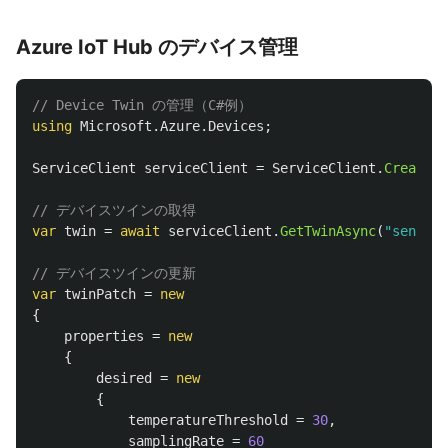
Azure IoT Hub のデバイス管理
// Device Twin の管理（C#例）
using
Microsoft.Azure.Devices
;
ServiceClient
serviceClient
=
ServiceClient
.
CreateFr
// デバイスツインの取得
var
twin
=
await
serviceClient
.
GetTwinAsync
(
"sensor0
// デバイスツインの更新
var
twinPatch
=
new
{
properties
=
new
{
desired
=
new
{
temperatureThreshold
=
30
,
samplingRate
=
60