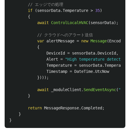
// エッジでの処理
if
(
sensorData
.
Temperature
>
35
)
{
await
ControlLocalHVAC
(
sensorData
);
// クラウドへのアラート送信
var
alertMessage
=
new
Message
(
Encoding
.
{
DeviceId
=
sensorData
.
DeviceId
,
Alert
=
"High temperature detected"
,
Temperature
=
sensorData
.
Temperature
Timestamp
=
DateTime
.
UtcNow
})));
await
_moduleClient
.
SendEventAsync
(
"outp
}
return
MessageResponse
.
Completed
;
}
}