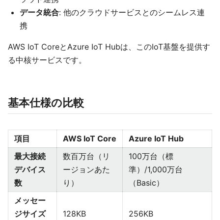
データ統合
: 他のクラウドサービスとのシームレス連
携
AWS IoT CoreとAzure IoT Hubは、このIoT基盤を提供す
る中核サービスです。
基本仕様の比較
項目
AWS IoT Core
Azure IoT Hub
最大接続
数百万台（リ
100万台（標
デバイス
ージョンあた
準）/1,000万台
数
り）
（Basic）
メッセー
ジサイズ
128KB
256KB