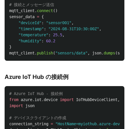
mqtt_client
.
connect
()
sensor_data
=
{
"
deviceId
"
:
"
sensor001
"
,
"
timestamp
"
:
"
2024-08-31T10:30:00Z
"
,
"
temperature
"
:
25.5
,
"
humidity
"
:
60.2
}
mqtt_client
.
publish
(
"
sensors/data
"
,
json
.
dumps
(
senso
Azure IoT Hub の接続例
from
azure.iot.device
import
IoTHubDeviceClient
,
Mes
import
json
connection_string
=
"
HostName=myiothub.azure-devices