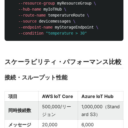
--resource-group
 myResourceGroup 
\
--hub-name
 myIoTHub 
\
--route-name
 temperatureRoute 
\
--source
 devicemessages 
\
--endpoint-name
 myStorageEndpoint 
\
--condition
"temperature > 30"
スケーラビリティ・パフォーマンス比較
接続・スループット性能
項目
AWS IoT Core
Azure IoT Hub
500,000/リー
1,000,000（Stand
同時接続数
ジョン
ard S3）
メッセージ
20,000
6,000