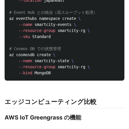
--location
 japaneast

# Event Hub との統合（高スループット処理）
az eventhubs namespace create 
\
--name
 smartcity-events 
\
--resource-group
 smartcity-rg 
\
--sku
 Standard

# Cosmos DB での状態管理
az cosmosdb create 
\
--name
 smartcity-state 
\
--resource-group
 smartcity-rg 
\
--kind
エッジコンピューティング比較
AWS IoT Greengrass の機能