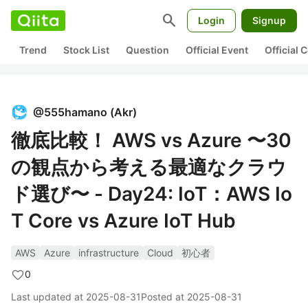
search
Login
Signup
Trend
Stock List
Question
Official Event
Official
@
555hamano
(
Akr
)
徹底比較！ AWS vs Azure 〜30
の観点から考える最適なクラウ
ド選び〜 - Day24: IoT：AWS Io
T Core vs Azure IoT Hub
AWS
Azure
infrastructure
Cloud
初心者
0
Last updated at
2025-08-31
Posted at
2025-08-31