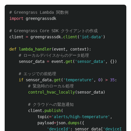
import
greengrasssdk
client
=
greengrasssdk
.
client
(
'
iot-data
'
)
def
lambda_handler
(
event
,
context
):
sensor_data
=
event
.
get
(
'
sensor_data
'
,
{})
if
sensor_data
.
get
(
'
temperature
'
,
0
)
>
35
:
control_hvac_locally
(
sensor_data
)
client
.
publish
(
topic
=
'
alerts/high-temperature
'
,
payload
=
json
.
dumps
({
'
deviceId
'
:
sensor_data
[
'
deviceId
'
],