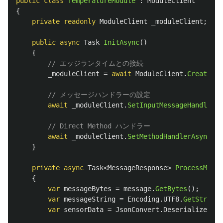
public
class
TemperatureModule
:
ModuleClient
{
private
readonly
ModuleClient
_moduleClient
;
public
async
Task
InitAsync
()
{
// エッジランタイムとの接続
_moduleClient
=
await
ModuleClient
.
CreateFro
// メッセージハンドラーの設定
await
_moduleClient
.
SetInputMessageHandlerAs
// Direct Method ハンドラー
await
_moduleClient
.
SetMethodHandlerAsync
(
"r
}
private
async
Task
<
MessageResponse
>
ProcessMessa
{
var
messageBytes
=
message
.
GetBytes
();
var
messageString
=
Encoding
.
UTF8
.
GetString
(
var
sensorData
=
JsonConvert
.
DeserializeObje