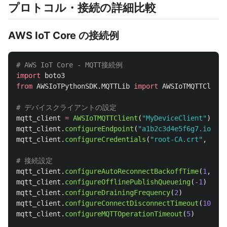
プロトコル・接続の詳細比較
AWS IoT Core の接続例
import
boto3
from
AWSIoTPythonSDK.MQTTLib
import
AWSIoTMQTTClient
mqtt_client
=
AWSIoTMQTTClient
(
"
MyDeviceClient
"
)
mqtt_client
.
configureEndpoint
(
"
a1b2c3d4e5f6g7.iot.us
mqtt_client
.
configureCredentials
(
"
root-CA.crt
"
,
"
dev
mqtt_client
.
configureAutoReconnectBackoffTime
(
1
,
32
,
mqtt_client
.
configureOfflinePublishQueueing
(
-
1
)
mqtt_client
.
configureDrainingFrequency
(
2
)
mqtt_client
.
configureConnectDisconnectTimeout
(
10
)
mqtt_client
.
configureMQTTOperationTimeout
(
5
)