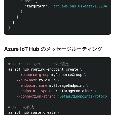
"sns"
:
{
"targetArn"
:
"arn:aws:sns:us-east-1:12345678
}
}
]
}
Azure IoT Hub のメッセージルーティング
# Azure CLI でのルーティング設定
az iot hub routing-endpoint create 
\
--resource-group
 myResourceGroup 
\
--hub-name
 myIoTHub 
\
--endpoint-name
 myStorageEndpoint 
\
--endpoint-type
 azurestoragecontainer 
\
--connection-string
"DefaultEndpointsProtocol=ht
# ルートの作成
az iot hub route create 
\