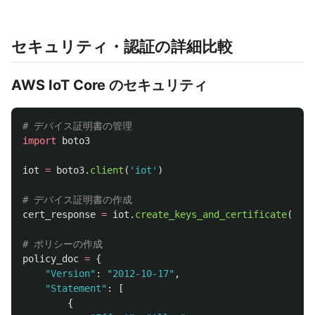
セキュリティ・認証の詳細比較
AWS IoT Core のセキュリティ
import
boto3
iot
=
boto3
.
client
(
'
iot
'
)
cert_response
=
iot
.
create_keys_and_certificate
(
setA
policy_doc
=
{
"
Version
"
:
"
2012-10-17
"
,
"
Statement
"
:
[
{