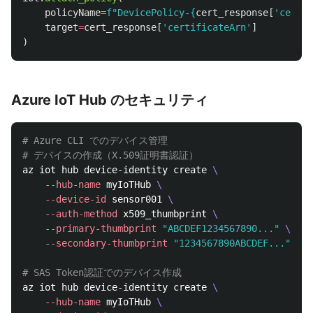
policyName
=
f
"
DevicePolicy-
{
cert_response
[
'
certif
target
=
cert_response
[
'
certificateArn
'
]
)
Azure IoT Hub のセキュリティ
# Azure CLI でのデバイス管理
# デバイスの作成（X.509証明書認証）
az iot hub device-identity create 
\
--hub-name
 myIoTHub 
\
--device-id
 sensor001 
\
--auth-method
 x509_thumbprint 
\
--primary-thumbprint
"ABCDEF1234567890..."
\
--secondary-thumbprint
"1234567890ABCDEF..."
# SAS Token認証でのデバイス作成
az iot hub device-identity create 
\
--hub-name
 myIoTHub 
\