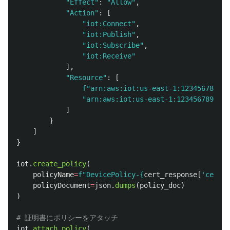
"
Effect
"
:
"
Allow
"
,
"
Action
"
:
[
"
iot:Connect
"
,
"
iot:Publish
"
,
"
iot:Subscribe
"
,
"
iot:Receive
"
],
"
Resource
"
:
[
f
"
arn:aws:iot:us-east-1:123456789012
"
arn:aws:iot:us-east-1:123456789012:
]
}
]
}
iot
.
create_policy
(
policyName
=
f
"
DevicePolicy-
{
cert_response
[
'
certif
policyDocument
=
json
.
dumps
(
policy_doc
)
)
iot
.
attach_policy
(