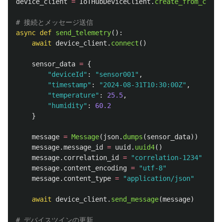
device_client
=
IoTHubDeviceClient
.
create_from_conne
async
def
send_telemetry
():
await
device_client
.
connect
()
sensor_data
=
{
"
deviceId
"
:
"
sensor001
"
,
"
timestamp
"
:
"
2024-08-31T10:30:00Z
"
,
"
temperature
"
:
25.5
,
"
humidity
"
:
60.2
}
message
=
Message
(
json
.
dumps
(
sensor_data
))
message
.
message_id
=
uuid
.
uuid4
()
message
.
correlation_id
=
"
correlation-1234
"
message
.
content_encoding
=
"
utf-8
"
message
.
content_type
=
"
application/json
"
await
device_client
.
send_message
(
message
)