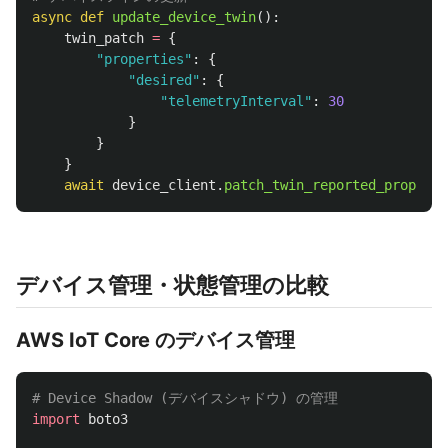
async
def
update_device_twin
():
twin_patch
=
{
"
properties
"
:
{
"
desired
"
:
{
"
telemetryInterval
"
:
30
}
}
}
await
device_client
.
patch_twin_reported_properti
デバイス管理・状態管理の比較
AWS IoT Core のデバイス管理
import
boto3