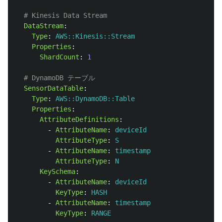
# Kinesis Data Stream
DataStream
:
Type
:
AWS::Kinesis::Stream
Properties
:
ShardCount
:
1
# DynamoDB テーブル
SensorDataTable
:
Type
:
AWS::DynamoDB::Table
Properties
:
AttributeDefinitions
:
-
AttributeName
:
deviceId
AttributeType
:
S
-
AttributeName
:
timestamp
AttributeType
:
N
KeySchema
:
-
AttributeName
:
deviceId
KeyType
:
HASH
-
AttributeName
:
timestamp
KeyType
:
RANGE