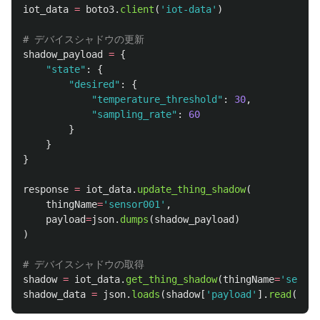
iot_data
=
boto3
.
client
(
'
iot-data
'
)
shadow_payload
=
{
"
state
"
:
{
"
desired
"
:
{
"
temperature_threshold
"
:
30
,
"
sampling_rate
"
:
60
}
}
}
response
=
iot_data
.
update_thing_shadow
(
thingName
=
'
sensor001
'
,
payload
=
json
.
dumps
(
shadow_payload
)
)
shadow
=
iot_data
.
get_thing_shadow
(
thingName
=
'
sensor
shadow_data
=
json
.
loads
(
shadow
[
'
payload
'
].
read
())