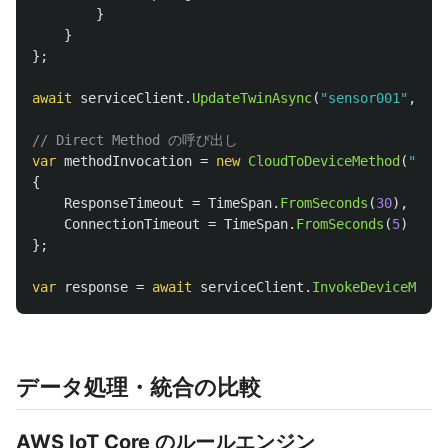
}
}
};
await
serviceClient
.
UpdateTwinAsync
(
"sensor001"
,
Jso
// Direct Method の呼び出し
var
methodInvocation
=
new
CloudToDeviceMethod
(
"rest
{
ResponseTimeout
=
TimeSpan
.
FromSeconds
(
30
),
ConnectionTimeout
=
TimeSpan
.
FromSeconds
(
5
)
};
var
response
=
await
serviceClient
.
InvokeDeviceMetho
データ処理・統合の比較
AWS IoT Core のルールエンジン