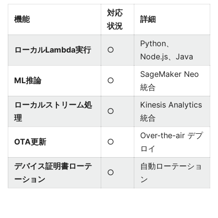
対応
機能
詳細
状況
Python、
ローカルLambda実行
○
Node.js、Java
SageMaker Neo
ML推論
○
統合
ローカルストリーム処
Kinesis Analytics
○
理
統合
Over-the-air デプ
OTA更新
○
ロイ
デバイス証明書ローテ
自動ローテーショ
○
ーション
ン