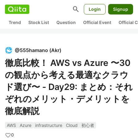
search
Login
Signup
Trend
Stock List
Question
Official Event
Official
@
555hamano
(
Akr
)
徹底比較！ AWS vs Azure 〜30
の観点から考える最適なクラウ
ド選び〜 - Day29: まとめ：それ
ぞれのメリット・デメリットを
徹底解説
AWS
Azure
infrastructure
Cloud
初心者
0