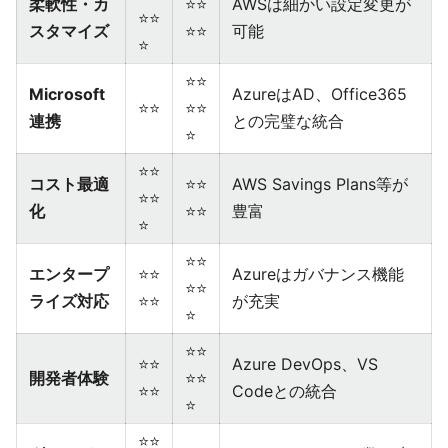
柔軟性・カ
⭐⭐
AWSは細かい設定変更が
⭐⭐
スタマイズ
⭐⭐
可能
⭐
⭐⭐
Microsoft
AzureはAD、Office365
⭐⭐
⭐⭐
連携
との完璧な統合
⭐
⭐⭐
コスト最適
⭐⭐
AWS Savings Plans等が
⭐⭐
化
⭐⭐
豊富
⭐
⭐⭐
エンタープ
⭐⭐
Azureはガバナンス機能
⭐⭐
ライズ対応
⭐⭐
が充実
⭐
⭐⭐
⭐⭐
Azure DevOps、VS
開発者体験
⭐⭐
⭐⭐
Codeとの統合
⭐
⭐⭐