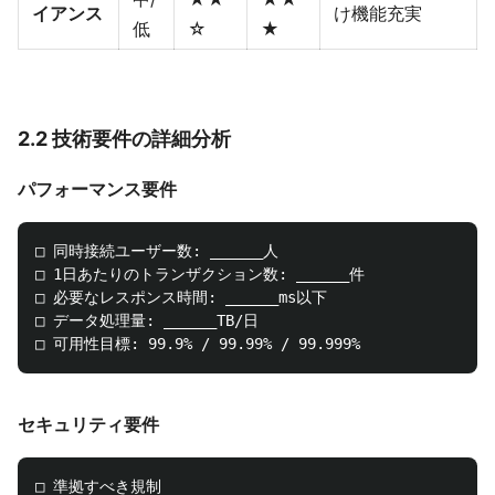
イアンス
け機能充実
低
☆
★
2.2 技術要件の詳細分析
パフォーマンス要件
□ 同時接続ユーザー数: ______人

□ 1日あたりのトランザクション数: ______件

□ 必要なレスポンス時間: ______ms以下

□ データ処理量: ______TB/日

セキュリティ要件
□ 準拠すべき規制
