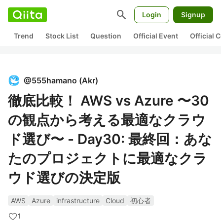
search
Login
Signup
Trend
Stock List
Question
Official Event
Official
@
555hamano
(
Akr
)
徹底比較！ AWS vs Azure 〜30
の観点から考える最適なクラウ
ド選び〜 - Day30: 最終回：あな
たのプロジェクトに最適なクラ
ウド選びの決定版
AWS
Azure
infrastructure
Cloud
初心者
1