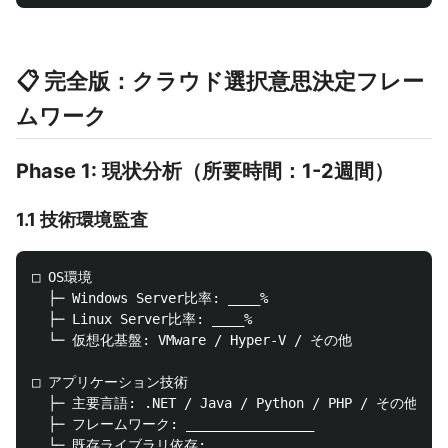
📋 完全版：クラウド選択意思決定フレー
ムワーク
Phase 1: 現状分析（所要時間：1-2週間）
1.1 技術環境監査
□ OS環境

  ├─ Windows Server比率: ____%

  ├─ Linux Server比率: ____%

  └─ 仮想化基盤: VMware / Hyper-V / その他

□ アプリケーション技術

  ├─ 主要言語: .NET / Java / Python / PHP / その他

  ├─ フレームワーク: ________________

  └─ 既存ライブラリ依存: ____________
