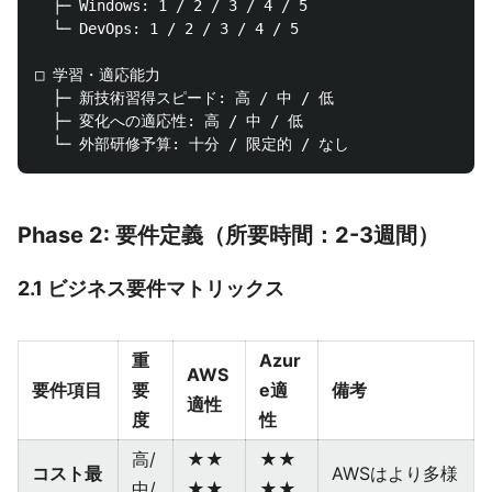
  ├─ Windows: 1 / 2 / 3 / 4 / 5

  └─ DevOps: 1 / 2 / 3 / 4 / 5

□ 学習・適応能力

  ├─ 新技術習得スピード: 高 / 中 / 低

  ├─ 変化への適応性: 高 / 中 / 低

Phase 2: 要件定義（所要時間：2-3週間）
2.1 ビジネス要件マトリックス
重
Azur
AWS
要件項目
要
e適
備考
適性
度
性
高/
★★
★★
コスト最
AWSはより多様
中/
★★
★★