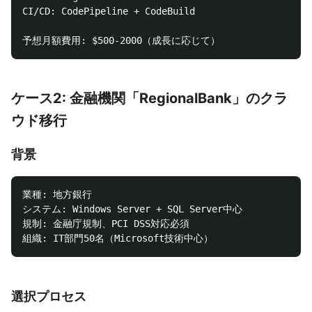
CI/CD: CodePipeline + CodeBuild

ケース2: 金融機関「RegionalBank」のクラ
ウド移行
背景
業種: 地方銀行

システム: Windows Server + SQL Server中心

規制: 金融庁規制、PCI DSS対応必須

選択プロセス