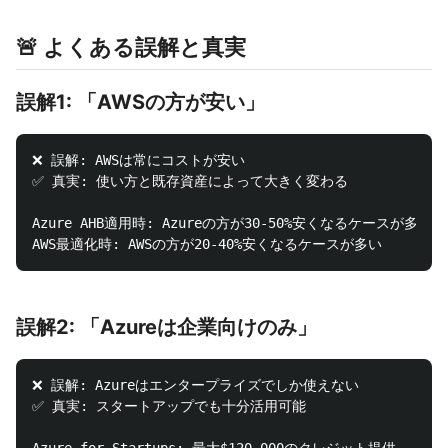
🚨 よくある誤解と真実
誤解1: 「AWSの方が安い」
❌ 誤解: AWSは常にコストが安い

✅ 真実: 使い方と既存資産によって大きく変わる

Azure AHB適用時: Azureの方が30-50%安くなるケースが多い

誤解2: 「Azureは企業向けのみ」
❌ 誤解: Azureはエンタープライズでしか使えない

✅ 真実: スタートアップでも十分活用可能
