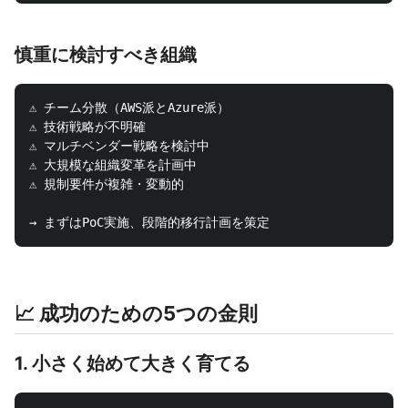
慎重に検討すべき組織
⚠️ チーム分散（AWS派とAzure派）

⚠️ 技術戦略が不明確

⚠️ マルチベンダー戦略を検討中

⚠️ 大規模な組織変革を計画中

⚠️ 規制要件が複雑・変動的

📈 成功のための5つの金則
1. 小さく始めて大きく育てる