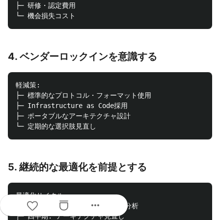
├─ 研修・認定費用

4. ベンダーロックインを意識する
軽減策:

├─ 標準的なプロトコル・フォーマット使用

├─ Infrastructure as Code採用

├─ ポータブルなアーキテクチャ設計

5. 継続的な最適化を前提とする
最適化サイクル:

more_horiz
├─ 月次: コスト・パフォーマンス分析

├─ 四半期: アーキテクチャ見直し
