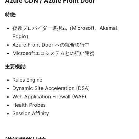
Azure CDN / Azure Front Door
特徴:
複数プロバイダー選択式（Microsoft、Akamai、
Edgio）
Azure Front Door への統合移行中
Microsoftエコシステムとの強い連携
主要機能:
Rules Engine
Dynamic Site Acceleration (DSA)
Web Application Firewall (WAF)
Health Probes
Session Affinity