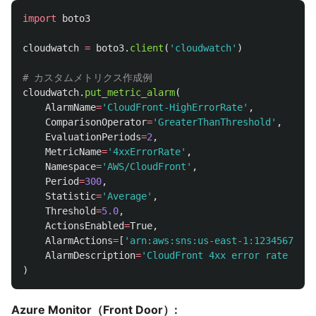
import
boto3
cloudwatch
=
boto3
.
client
(
'
cloudwatch
'
)
cloudwatch
.
put_metric_alarm
(
AlarmName
=
'
CloudFront-HighErrorRate
'
,
ComparisonOperator
=
'
GreaterThanThreshold
'
,
EvaluationPeriods
=
2
,
MetricName
=
'
4xxErrorRate
'
,
Namespace
=
'
AWS/CloudFront
'
,
Period
=
300
,
Statistic
=
'
Average
'
,
Threshold
=
5.0
,
ActionsEnabled
=
True
,
AlarmActions
=
[
'
arn:aws:sns:us-east-1:12345678901
AlarmDescription
=
'
CloudFront 4xx error rate is h
)
Azure Monitor（Front Door）: