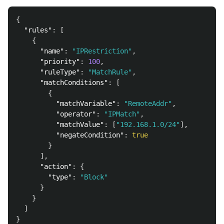
{
"rules"
:
[
{
"name"
:
"IPRestriction"
,
"priority"
:
100
,
"ruleType"
:
"MatchRule"
,
"matchConditions"
:
[
{
"matchVariable"
:
"RemoteAddr"
,
"operator"
:
"IPMatch"
,
"matchValue"
:
[
"192.168.1.0/24"
],
"negateCondition"
:
true
}
],
"action"
:
{
"type"
:
"Block"
}
}
]
}