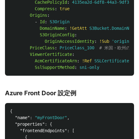
CachePolicyId
:
4135ea2d-6df8-44a3-9df3-4b5
Compress
:
true
Origins
:
-
Id
:
S3Origin
DomainName
:
!GetAtt
S3Bucket.DomainName
S3OriginConfig
:
OriginAccessIdentity
:
!Sub
'
origin-acc
PriceClass
:
PriceClass_100
# 米国・欧州のみ
ViewerCertificate
:
AcmCertificateArn
:
!Ref
SSLCertificate
SslSupportMethod
:
sni-only
Azure Front Door 設定例
{
"name"
:
"myFrontDoor"
,
"properties"
:
{
"frontendEndpoints"
:
[
{