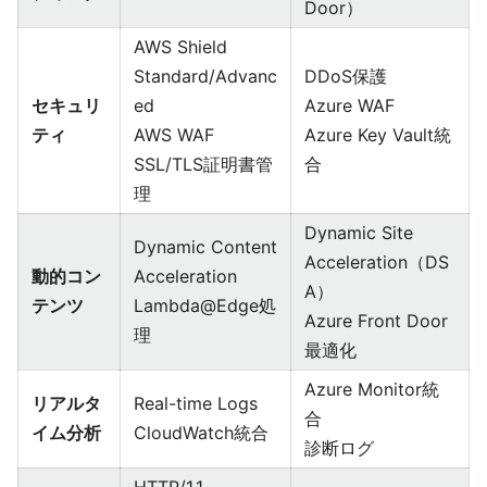
Door）
AWS Shield
Standard/Advanc
DDoS保護
セキュリ
ed
Azure WAF
ティ
AWS WAF
Azure Key Vault統
SSL/TLS証明書管
合
理
Dynamic Site
Dynamic Content
Acceleration（DS
動的コン
Acceleration
A）
テンツ
Lambda@Edge処
Azure Front Door
理
最適化
Azure Monitor統
リアルタ
Real-time Logs
合
イム分析
CloudWatch統合
診断ログ