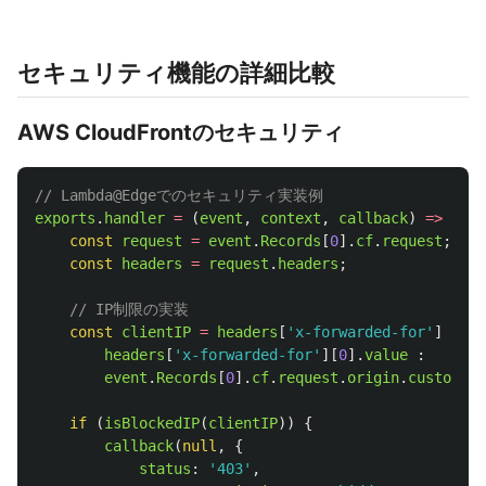
セキュリティ機能の詳細比較
AWS CloudFrontのセキュリティ
// Lambda@Edgeでのセキュリティ実装例
exports
.
handler
=
(
event
,
context
,
callback
)
=>
{
const
request
=
event
.
Records
[
0
].
cf
.
request
;
const
headers
=
request
.
headers
;
// IP制限の実装
const
clientIP
=
headers
[
'
x-forwarded-for
'
]
?
headers
[
'
x-forwarded-for
'
][
0
].
value
:
event
.
Records
[
0
].
cf
.
request
.
origin
.
custom
.
do
if 
(
isBlockedIP
(
clientIP
))
{
callback
(
null
,
{
status
:
'
403
'
,