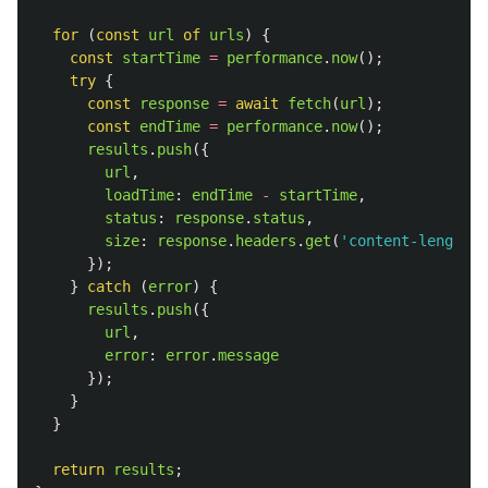
for 
(
const
url
of
urls
)
{
const
startTime
=
performance
.
now
();
try
{
const
response
=
await
fetch
(
url
);
const
endTime
=
performance
.
now
();
results
.
push
({
url
,
loadTime
:
endTime
-
startTime
,
status
:
response
.
status
,
size
:
response
.
headers
.
get
(
'
content-length
'
)
});
}
catch 
(
error
)
{
results
.
push
({
url
,
error
:
error
.
message
});
}
}
return
results
;