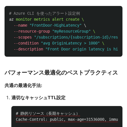
# Azure CLI を使ったアラート設定例
az
monitor
metrics
alert
create
\
--name
"FrontDoor-HighLatency"
\
--resource-group
"myResourceGroup"
\
--scopes
"/subscriptions/{subscription-id}/resourc
--condition
"avg OriginLatency > 1000"
\
--description
"Front Door origin latency is high"
パフォーマンス最適化のベストプラクティス
共通の最適化手法:
適切なキャッシュTTL設定
# 静的リソース（長期キャッシュ）

Cache-Control: public, max-age=31536000, immutabl