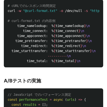
# cURLでのレスポンス時間測定
curl 
-w
"@curl-format.txt"
-o
 /dev/null 
-s
"https://
# curl-format.txt の内容例
     time_namelookup:  %
{
time_namelookup
}
\n
        time_connect:  %
{
time_connect
}
\n
     time_appconnect:  %
{
time_appconnect
}
\n
    time_pretransfer:  %
{
time_pretransfer
}
\n
       time_redirect:  %
{
time_redirect
}
\n
  time_starttransfer:  %
{
time_starttransfer
}
\n
----------
\n
          time_total:  %
{
time_total
}
\n
A/Bテストの実施
// JavaScript でのパフォーマンス測定
const
performanceTest
=
async 
(
urls
)
=>
{
const
results
=
[];