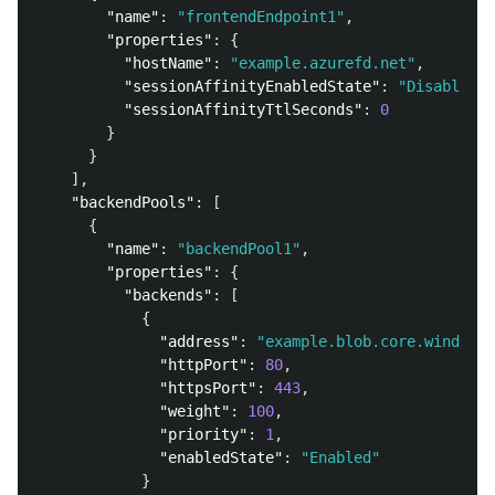
"name"
:
"frontendEndpoint1"
,
"properties"
:
{
"hostName"
:
"example.azurefd.net"
,
"sessionAffinityEnabledState"
:
"Disabled"
,
"sessionAffinityTtlSeconds"
:
0
}
}
],
"backendPools"
:
[
{
"name"
:
"backendPool1"
,
"properties"
:
{
"backends"
:
[
{
"address"
:
"example.blob.core.windows.
"httpPort"
:
80
,
"httpsPort"
:
443
,
"weight"
:
100
,
"priority"
:
1
,
"enabledState"
:
"Enabled"
}