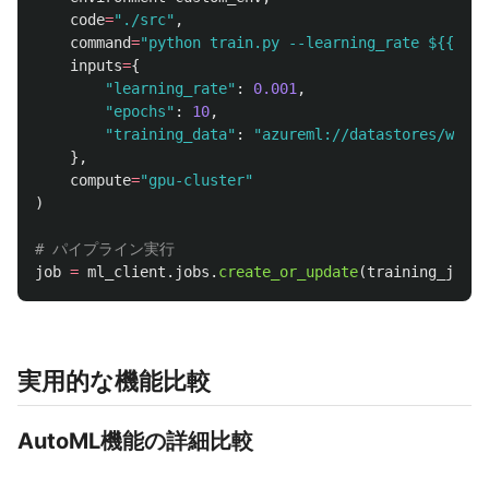
code
=
"
./src
"
,
command
=
"
python train.py --learning_rate ${{inpu
inputs
=
{
"
learning_rate
"
:
0.001
,
"
epochs
"
:
10
,
"
training_data
"
:
"
azureml://datastores/works
},
compute
=
"
gpu-cluster
"
)
job
=
ml_client
.
jobs
.
create_or_update
(
training_job
)
実用的な機能比較
AutoML機能の詳細比較