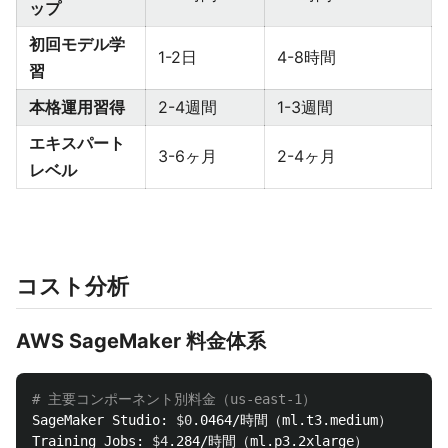
ップ
初回モデル学
1-2日
4-8時間
習
本格運用習得
2-4週間
1-3週間
エキスパート
3-6ヶ月
2-4ヶ月
レベル
コスト分析
AWS SageMaker 料金体系
# 主要コンポーネント別料金（us-east-1）
SageMaker Studio: 
$0
.0464/時間（ml.t3.medium）

Training Jobs: 
$4
.284/時間（ml.p3.2xlarge）
