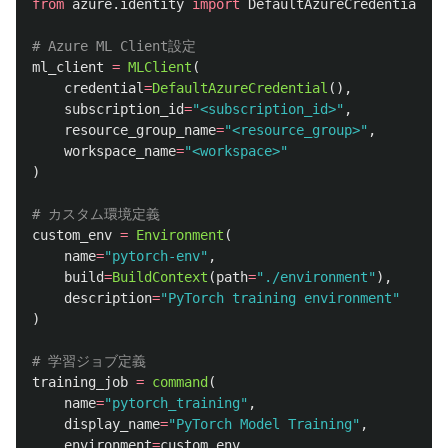
from
azure.identity
import
DefaultAzureCredential
ml_client
=
MLClient
(
credential
=
DefaultAzureCredential
(),
subscription_id
=
"
<subscription_id>
"
,
resource_group_name
=
"
<resource_group>
"
,
workspace_name
=
"
<workspace>
"
)
custom_env
=
Environment
(
name
=
"
pytorch-env
"
,
build
=
BuildContext
(
path
=
"
./environment
"
),
description
=
"
PyTorch training environment
"
)
training_job
=
command
(
name
=
"
pytorch_training
"
,
display_name
=
"
PyTorch Model Training
"
,
environment
=
custom_env
,