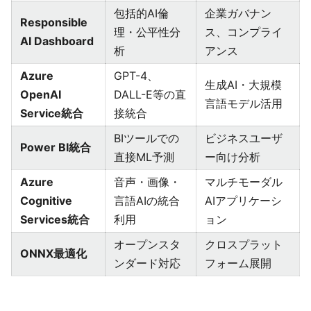
包括的AI倫
企業ガバナン
Responsible
理・公平性分
ス、コンプライ
AI Dashboard
析
アンス
Azure
GPT-4、
生成AI・大規模
OpenAI
DALL-E等の直
言語モデル活用
Service統合
接統合
BIツールでの
ビジネスユーザ
Power BI統合
直接ML予測
ー向け分析
Azure
音声・画像・
マルチモーダル
Cognitive
言語AIの統合
AIアプリケーシ
Services統合
利用
ョン
オープンスタ
クロスプラット
ONNX最適化
ンダード対応
フォーム展開