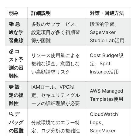
弱み
詳細説明
対策・回避方法
📚 急
多数のサブサービス、
段階的学習、
峻な学
設定項目が多く初期習
SageMaker
習曲線
得が困難
Studio Lab活用
💰 コ
リソース使用量による
Cost Budget設
スト予
複雑な課金、意図しな
定、Spot
測の困
い高額請求リスク
Instance活用
難性
🧩 設
IAMロール、VPC設
AWS Managed
定の複
定、セキュリティグル
Templates使用
雑性
ープの詳細理解が必要
🔍 デ
CloudWatch
バッグ
分散環境でのエラー特
Logs、
の困難
定、ログ分析の複雑性
SageMaker