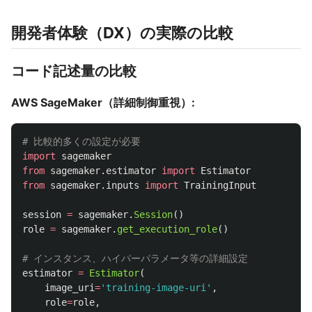
開発者体験（DX）の実際の比較
コード記述量の比較
AWS SageMaker（詳細制御重視）:
import
sagemaker
from
sagemaker.estimator
import
Estimator
from
sagemaker.inputs
import
TrainingInput
session
=
sagemaker
.
Session
()
role
=
sagemaker
.
get_execution_role
()
estimator
=
Estimator
(
image_uri
=
'
training-image-uri
'
,
role
=
role
,