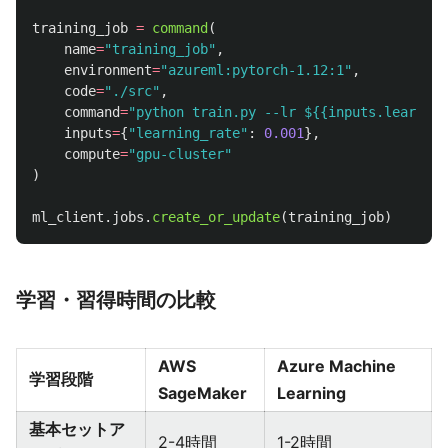
training_job
=
command
(
name
=
"
training_job
"
,
environment
=
"
azureml:pytorch-1.12:1
"
,
code
=
"
./src
"
,
command
=
"
python train.py --lr ${{inputs.learning
inputs
=
{
"
learning_rate
"
:
0.001
},
compute
=
"
gpu-cluster
"
)
ml_client
.
jobs
.
create_or_update
(
training_job
)
学習・習得時間の比較
AWS
Azure Machine
学習段階
SageMaker
Learning
基本セットア
2-4時間
1-2時間