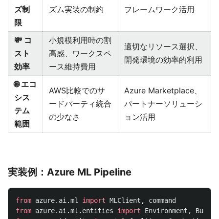
ズ制
ズム実装の制約
フレームワーク活用
限
💸 コ
小規模利用時の割
適切なリソース選択、
スト
高感、ワークスペ
開発環境の効率的利用
効率
ース維持費用
🌐 エコ
AWS比較でのサ
Azure Marketplace、
シス
ードパーティ統合
パートナーソリューシ
テム
の少なさ
ョン活用
範囲
実装例：Azure ML Pipeline
from
azure.ai.ml
import
MLClient
,
command
from
azure.ai.ml.entities
import
Environment
,
BuildC