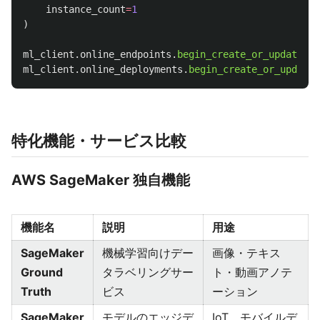
instance_count
=
1
)
ml_client
.
online_endpoints
.
begin_create_or_update
(
en
ml_client
.
online_deployments
.
begin_create_or_update
(
特化機能・サービス比較
AWS SageMaker 独自機能
機能名
説明
用途
SageMaker
機械学習向けデー
画像・テキス
Ground
タラベリングサー
ト・動画アノテ
Truth
ビス
ーション
SageMaker
モデルのエッジデ
IoT、モバイルデ