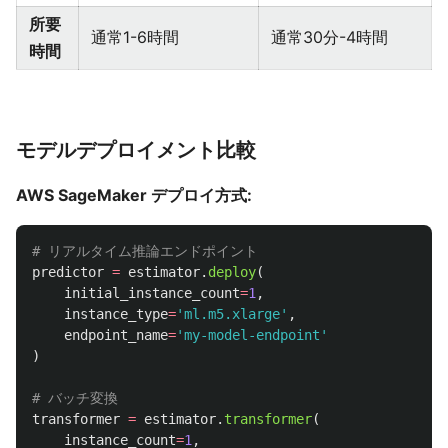
所要
通常1-6時間
通常30分-4時間
時間
モデルデプロイメント比較
AWS SageMaker デプロイ方式:
predictor
=
estimator
.
deploy
(
initial_instance_count
=
1
,
instance_type
=
'
ml.m5.xlarge
'
,
endpoint_name
=
'
my-model-endpoint
'
)
transformer
=
estimator
.
transformer
(
instance_count
=
1
,