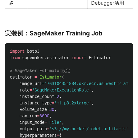
さ
Debugger活用
実装例：SageMaker Training Job
import
boto3
from
sagemaker.estimator
import
Estimator
estimator
=
Estimator
(
image_uri
=
'
763104351884.dkr.ecr.us-west-2.amazon
role
=
'
SageMakerExecutionRole
'
,
instance_count
=
2
,
instance_type
=
'
ml.p3.2xlarge
'
,
volume_size
=
30
,
max_run
=
3600
,
input_mode
=
'
File
'
,
output_path
=
'
s3://my-bucket/model-artifacts
'
,
hyperparameters
=
{