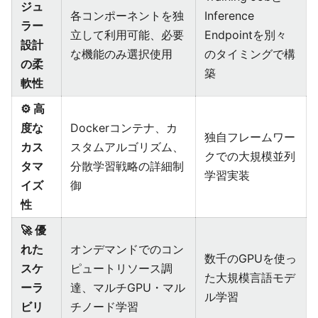
ジュ
各コンポーネントを独
Inference
ラー
立して利用可能、必要
Endpointを別々
設計
な機能のみ選択使用
のタイミングで構
の柔
築
軟性
⚙️ 高
度な
Dockerコンテナ、カ
独自フレームワー
カス
スタムアルゴリズム、
クでの大規模並列
タマ
分散学習戦略の詳細制
学習実装
イズ
御
性
🚀 優
れた
オンデマンドでのコン
数千のGPUを使っ
スケ
ピュートリソース調
た大規模言語モデ
ーラ
達、マルチGPU・マル
ル学習
ビリ
チノード学習