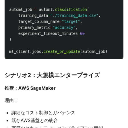
automl_job
=
automl
.
classification
(
training_data
=
"
./training_data.csv
"
,
target_column_name
=
"
target
"
,
primary_metric
=
"
accuracy
"
,
experiment_timeout_minutes
=
60
)
ml_client
.
jobs
.
create_or_update
(
automl_job
)
シナリオ2：大規模エンタープライズ
推奨：AWS SageMaker
理由：
詳細なコスト制御とガバナンス
既存AWS基盤との統合