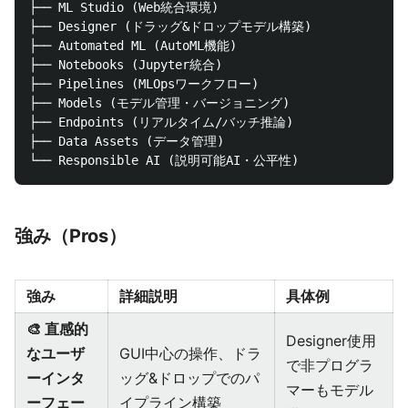
├── ML Studio (Web統合環境)

├── Designer (ドラッグ&ドロップモデル構築)

├── Automated ML (AutoML機能)

├── Notebooks (Jupyter統合)

├── Pipelines (MLOpsワークフロー)

├── Models (モデル管理・バージョニング)

├── Endpoints (リアルタイム/バッチ推論)

├── Data Assets (データ管理)

強み（Pros）
強み
詳細説明
具体例
🎨 直感的
Designer使用
なユーザ
GUI中心の操作、ドラ
で非プログラ
ーインタ
ッグ&ドロップでのパ
マーもモデル
ーフェー
イプライン構築