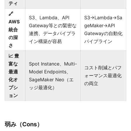
ティ
🔗
S3、Lambda、API
S3→Lambda→Sa
AWS
Gateway等との緊密な
geMaker→API
統合
連携、データパイプラ
Gatewayの自動化
の深
イン構築が容易
パイプライン
さ
📈 豊
富な
Spot Instance、Multi-
コスト削減とパフ
最適
Model Endpoints、
ォーマンス最適化
化オ
SageMaker Neo（エ
の両立
プシ
ッジ最適化）
ョン
弱み（Cons）