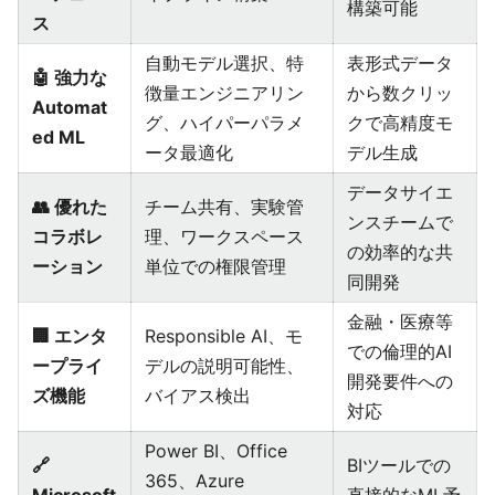
構築可能
ス
自動モデル選択、特
表形式データ
🤖 強力な
徴量エンジニアリン
から数クリッ
Automat
グ、ハイパーパラメ
クで高精度モ
ed ML
ータ最適化
デル生成
データサイエ
👥 優れた
チーム共有、実験管
ンスチームで
コラボレ
理、ワークスペース
の効率的な共
ーション
単位での権限管理
同開発
金融・医療等
🏢 エンタ
Responsible AI、モ
での倫理的AI
ープライ
デルの説明可能性、
開発要件への
ズ機能
バイアス検出
対応
Power BI、Office
🔗
BIツールでの
365、Azure