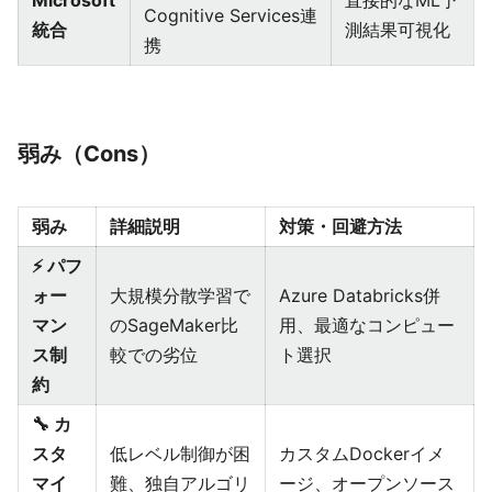
Microsoft
直接的なML予
Cognitive Services連
統合
測結果可視化
携
弱み（Cons）
弱み
詳細説明
対策・回避方法
⚡ パフ
ォー
大規模分散学習で
Azure Databricks併
マン
のSageMaker比
用、最適なコンピュー
ス制
較での劣位
ト選択
約
🔧 カ
スタ
低レベル制御が困
カスタムDockerイメ
マイ
難、独自アルゴリ
ージ、オープンソース