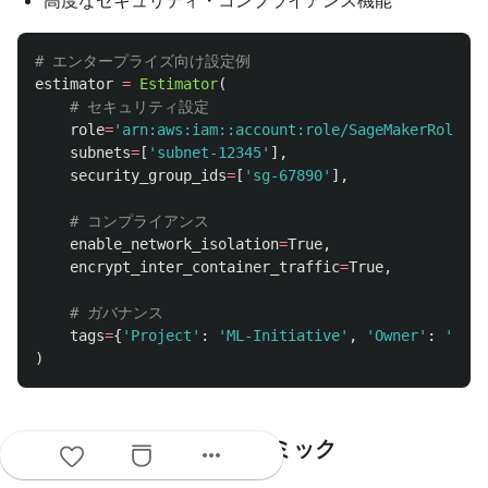
高度なセキュリティ・コンプライアンス機能
estimator
=
Estimator
(
role
=
'
arn:aws:iam::account:role/SageMakerRole
'
,
subnets
=
[
'
subnet-12345
'
],
security_group_ids
=
[
'
sg-67890
'
],
enable_network_isolation
=
True
,
encrypt_inter_container_traffic
=
True
,
tags
=
{
'
Project
'
:
'
ML-Initiative
'
,
'
Owner
'
:
'
Data
)
シナリオ3：研究・アカデミック
more_horiz