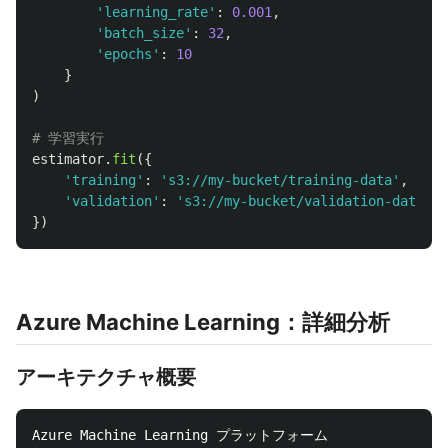
'
learning_rate
'
:
0.001
,
'
batch_size
'
:
32
,
'
epochs
'
:
10
}
)
estimator
.
fit
({
'
training
'
:
'
s3://my-bucket/training-data
'
,
'
validation
'
:
'
s3://my-bucket/validation-data
'
})
Azure Machine Learning：詳細分析
アーキテクチャ概要
Azure Machine Learning プラットフォーム
