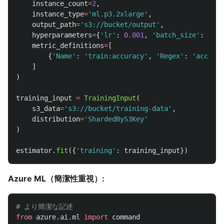
instance_count
=
2
,
instance_type
=
'
ml.p3.2xlarge
'
,
output_path
=
'
s3://bucket/output
'
,
hyperparameters
=
{
'
lr
'
:
0.001
,
'
batch_size
'
:
32
},
metric_definitions
=
[
{
'
Name
'
:
'
train:accuracy
'
,
'
Regex
'
:
'
accurac
]
)
training_input
=
TrainingInput
(
s3_data
=
'
s3://bucket/training-data
'
,
distribution
=
'
ShardedByS3Key
'
)
estimator
.
fit
({
'
training
'
:
training_input
})
Azure ML（簡潔性重視）:
from
azure.ai.ml
import
command