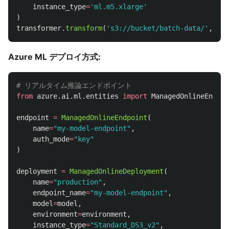
instance_type
=
'
ml.m5.xlarge
'
)
transformer
.
transform
(
'
s3://bucket/batch-data/
'
,
wai
Azure ML デプロイ方式:
from
azure.ai.ml.entities
import
ManagedOnlineEndpoi
endpoint
=
ManagedOnlineEndpoint
(
name
=
"
my-model-endpoint
"
,
auth_mode
=
"
key
"
)
deployment
=
ManagedOnlineDeployment
(
name
=
"
production
"
,
endpoint_name
=
"
my-model-endpoint
"
,
model
=
model
,
environment
=
environment
,
instance_type
=
"
Standard_DS3_v2
"
,