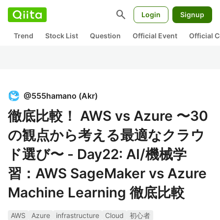
search
Login
Signup
Trend
Stock List
Question
Official Event
Official
@
555hamano
(
Akr
)
徹底比較！ AWS vs Azure 〜30
の観点から考える最適なクラウ
ド選び〜 - Day22: AI/機械学
習：AWS SageMaker vs Azure
Machine Learning 徹底比較
AWS
Azure
infrastructure
Cloud
初心者