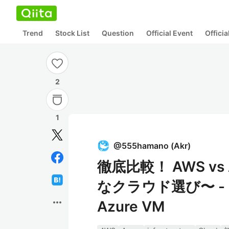
Trend
Stock List
Question
Official Event
Offici
2
1
@
555hamano
(
Akr
)
徹底比較！ AWS v
なクラウド選び〜 - D
more_horiz
Azure VM