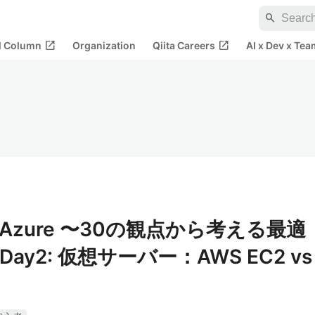
search
open_in_new
open_in_new
al Column
Organization
Qiita Careers
AI x Dev x Tea
s Azure 〜30の観点から考える最適
ay2: 仮想サーバー：AWS EC2 vs