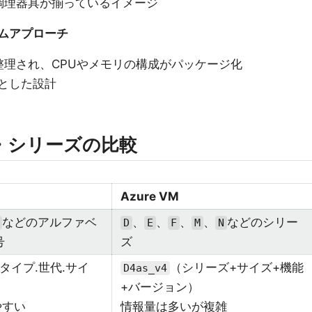
調理器具が揃っているイメージ
ームアプローチ
理され、CPUやメモリの構成がパッケージ化
提とした設計
・シリーズの比較
Azure VM
などのアルファベ
、
、
、
、
などのシリー
D
E
F
M
N
号
ズ
タイプ.世代.サイ
（シリーズ+サイズ+機能
D4as_v4
+バージョン）
やすい
情報量は多いが複雑