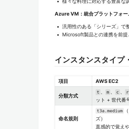
様々な料理に対応する豊富な
Azure VM：統合プラットフォ
汎用性のある「シリーズ」で整
Microsoft製品との連携を前
インスタンスタイプ
項目
AWS EC2
、
、
、
t
m
c
r
分類方式
ット + 世代番
（
t3a.medium
命名規則
ズ）
直感的で覚え