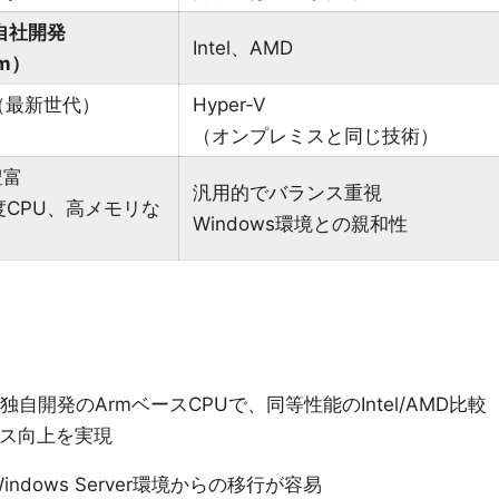
自社開発
Intel、AMD
rm）
em（最新世代）
Hyper-V
（オンプレミスと同じ技術）
豊富
汎用的でバランス重視
度CPU、高メモリな
Windows環境との親和性
独自開発のArmベースCPUで、同等性能のIntel/AMD比較
ンス向上を実現
ndows Server環境からの移行が容易