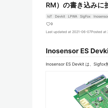
RM）の書き込みに
IoT
Devkit
LPWA
SigFox
Inosenso
0
Last updated at
2021-06-07
Posted at
Inosensor ES De
Inosensor ES Devkit は