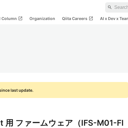
search
open_in_new
open_in_new
al Column
Organization
Qiita Careers
AI x Dev x Tea
ince last update.
evkit 用 ファームウェア（IFS-M01-FI