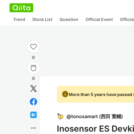
Trend
Stock List
Question
Official Event
Offici
0
0
info
More than 5 years have passed s
@
tonosamart
(
西田 寛輔
)
Inosensor ES D
more_horiz