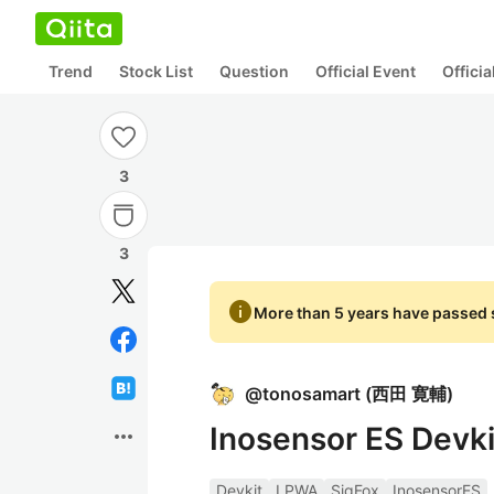
Trend
Stock List
Question
Official Event
Offici
3
3
info
More than 5 years have passed s
@
tonosamart
(
西田 寛輔
)
Inosensor ES D
more_horiz
Devkit
LPWA
SigFox
InosensorES