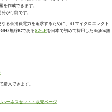
機器を作成できます。
開発が可能です。
において更なる低消費電力を追求するために、STマイクロエレクト
GHz無線ICである
S2‐LP
を日本で初めて採用したSigfox無
ジ
て購入できます。
 接点入力用ハーネスセット：販売ページ