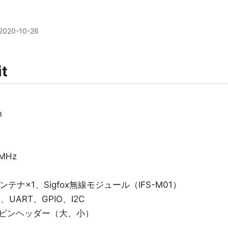
2020-10-26
it
m
MHz
ナ×1、Sigfox無線モジュール（IFS-M01）
ART、GPIO、I2C
ピンヘッダー（大、小）