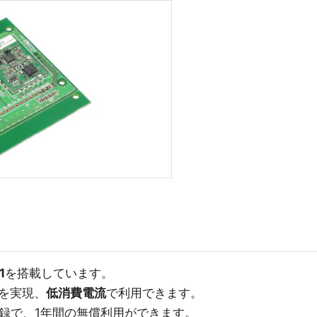
1
を搭載しています。
.)を実現、
低消費電流
で利用できます。
t登録で、1年間の無償利用ができます。