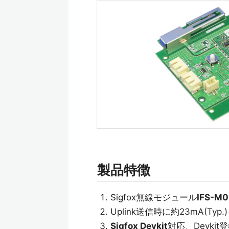
製品特徴
Sigfox無線モジュール
IFS-M0
Uplink送信時に約23mA(Typ
Sigfox Devkit
対応、Devki