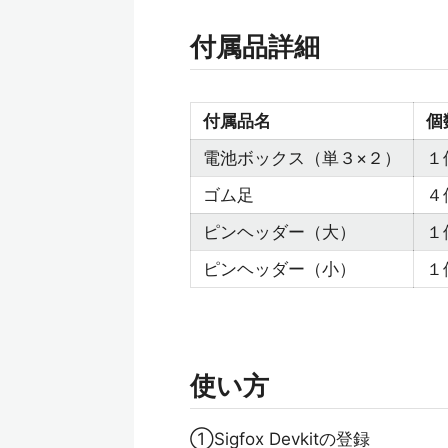
付属品詳細
付属品名
個
電池ボックス（単３×２）
１
ゴム足
４
ピンヘッダー（大）
１
ピンヘッダー（小）
１
使い方
①Sigfox Devkitの登録