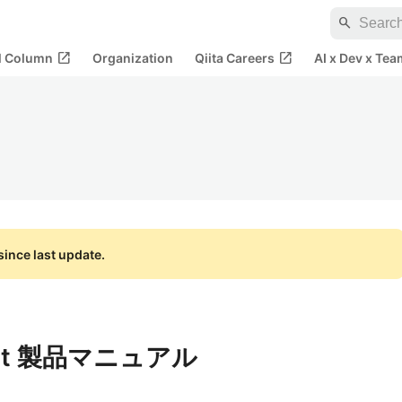
search
open_in_new
open_in_new
al Column
Organization
Qiita Careers
AI x Dev x Tea
ince last update.
evkit 製品マニュアル