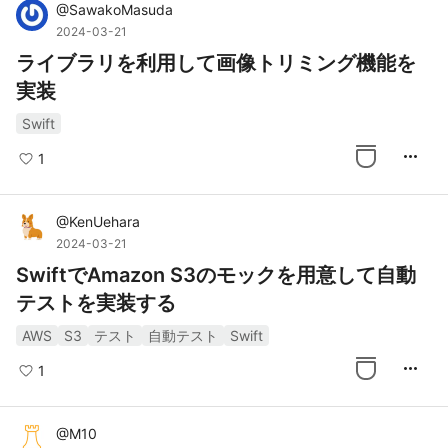
@
SawakoMasuda
2024-03-21
ライブラリを利用して画像トリミング機能を
実装
Swift
more_horiz
1
@
KenUehara
2024-03-21
SwiftでAmazon S3のモックを用意して自動
テストを実装する
AWS
S3
テスト
自動テスト
Swift
more_horiz
1
@
M10