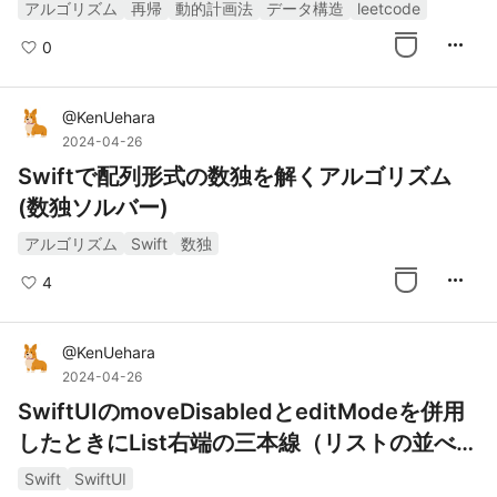
(メモ化)
アルゴリズム
再帰
動的計画法
データ構造
leetcode
more_horiz
0
@
KenUehara
2024-04-26
Swiftで配列形式の数独を解くアルゴリズム
(数独ソルバー)
アルゴリズム
Swift
数独
more_horiz
4
@
KenUehara
2024-04-26
SwiftUIのmoveDisabledとeditModeを併用
したときにList右端の三本線（リストの並べ替
えハンドル）が消える現象を対策した
Swift
SwiftUI