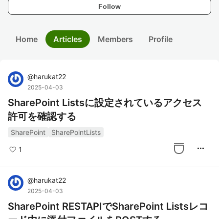
Follow
Home
Articles
Members
Profile
@
harukat22
2025-04-03
SharePoint Listsに設定されているアクセス
許可を確認する
SharePoint
SharePointLists
more_horiz
1
@
harukat22
2025-04-03
SharePoint RESTAPIでSharePoint Listsレコ