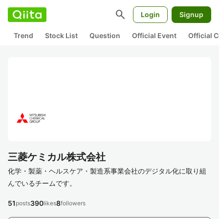
search
Login
Signup
Trend
Stock List
Question
Official Event
Official
三菱ケミカル株式会社
化学・製薬・ヘルスケア・製造系事業会社のデジタル化に取り組
んでいるチームです。
51
390
8
posts
likes
followers