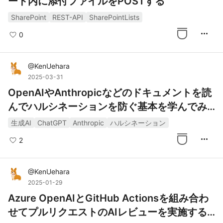
ード内に添付ファイルをPOSTする
SharePoint
REST-API
SharePointLists
more_horiz
0
@
KenUehara
2025-03-31
OpenAIやAnthropicなどのドキュメントを読
んでハルシネーションを防ぐ基本を学んでみ
た
生成AI
ChatGPT
Anthropic
ハルシネーション
more_horiz
2
@
KenUehara
2025-01-29
Azure OpenAIとGitHub Actionsを組み合わ
せてプルリクエストのAIレビューを実施する