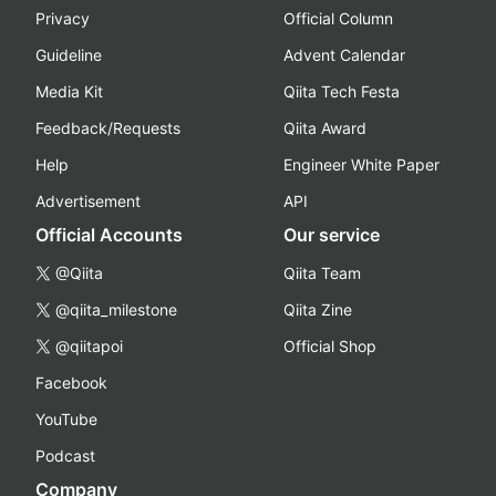
Privacy
Official Column
Guideline
Advent Calendar
Media Kit
Qiita Tech Festa
Feedback/Requests
Qiita Award
Help
Engineer White Paper
Advertisement
API
Official Accounts
Our service
@Qiita
Qiita Team
@qiita_milestone
Qiita Zine
@qiitapoi
Official Shop
Facebook
YouTube
Podcast
Company