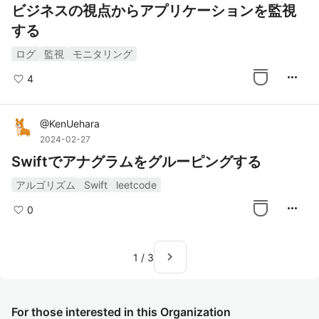
ビジネスの視点からアプリケーションを監視
する
ログ
監視
モニタリング
more_horiz
4
@
KenUehara
2024-02-27
Swiftでアナグラムをグルーピングする
アルゴリズム
Swift
leetcode
more_horiz
0
navigate_next
1
/
3
For those interested in this Organization