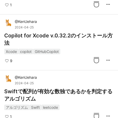
more_horiz
1
@
KenUehara
2024-04-25
Copilot for Xcode v.0.32.2のインストール方
法
Xcode
copilot
GitHubCopilot
more_horiz
9
@
KenUehara
2024-04-25
Swiftで配列が有効な数独であるかを判定する
アルゴリズム
アルゴリズム
Swift
leetcode
more_horiz
1