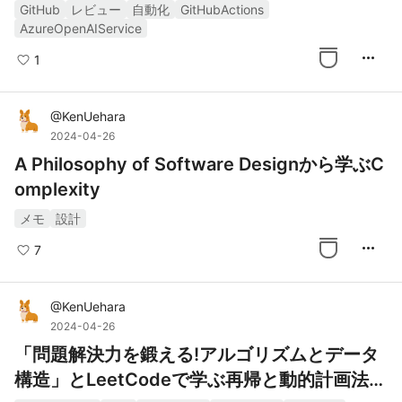
手順
GitHub
レビュー
自動化
GitHubActions
AzureOpenAIService
more_horiz
1
@
KenUehara
2024-04-26
A Philosophy of Software Designから学ぶC
omplexity
メモ
設計
more_horiz
7
@
KenUehara
2024-04-26
「問題解決力を鍛える!アルゴリズムとデータ
構造」とLeetCodeで学ぶ再帰と動的計画法