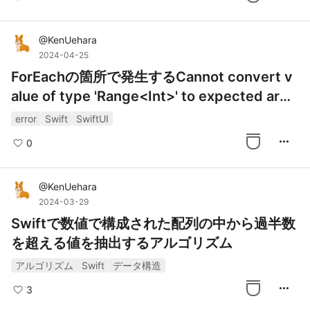
@
KenUehara
2024-04-25
ForEachの箇所で発生するCannot convert v
alue of type 'Range<Int>' to expected argu
ment type 'Binding<C>' というエラーメッセ
error
Swift
SwiftUI
ージを解消した話
more_horiz
0
@
KenUehara
2024-03-29
Swiftで数値で構成された配列の中から過半数
を超える値を抽出するアルゴリズム
アルゴリズム
Swift
データ構造
more_horiz
3