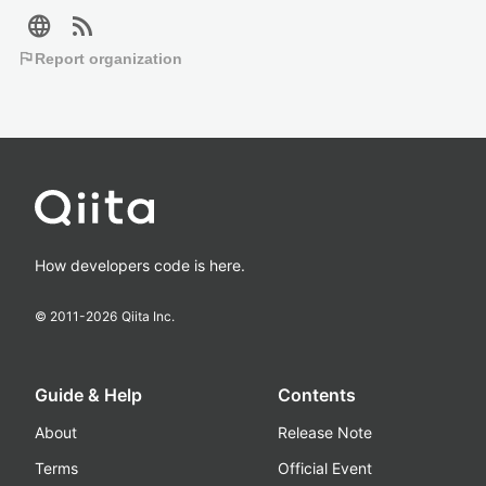
language
rss_feed
flag
Report organization
How developers code is here.
© 2011-
2026
Qiita Inc.
Guide & Help
Contents
About
Release Note
Terms
Official Event