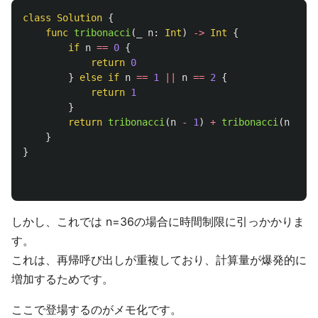
class
Solution
{
func
tribonacci
(
_
n
:
Int
)
->
Int
{
if
n
==
0
{
return
0
}
else
if
n
==
1
||
n
==
2
{
return
1
}
return
tribonacci
(
n
-
1
)
+
tribonacci
(
n
-
2
)
}
}
しかし、これでは n=36の場合に時間制限に引っかかりま
す。
これは、再帰呼び出しが重複しており、計算量が爆発的に
増加するためです。
ここで登場するのがメモ化です。