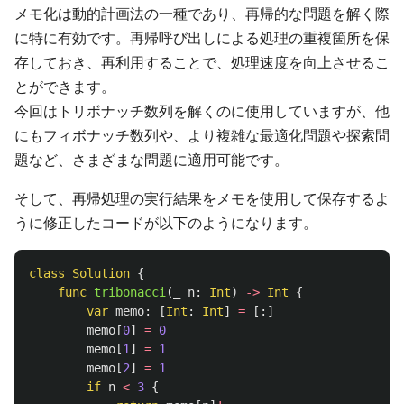
メモ化は動的計画法の一種であり、再帰的な問題を解く際
に特に有効です。再帰呼び出しによる処理の重複箇所を保
存しておき、再利用することで、処理速度を向上させるこ
とができます。
今回はトリボナッチ数列を解くのに使用していますが、他
にもフィボナッチ数列や、より複雑な最適化問題や探索問
題など、さまざまな問題に適用可能です。
そして、再帰処理の実行結果をメモを使用して保存するよ
うに修正したコードが以下のようになります。
class
Solution
{
func
tribonacci
(
_
n
:
Int
)
->
Int
{
var
memo
:
[
Int
:
Int
]
=
[:]
memo
[
0
]
=
0
memo
[
1
]
=
1
memo
[
2
]
=
1
if
n
<
3
{