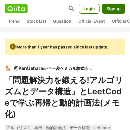
search
Login
Signup
Trend
Stock List
Question
Official Event
Official
info
More than 1 year has passed since last update.
@
KenUehara
in
三菱ケミカル株式会社
「問題解決力を鍛える!アルゴリ
ズムとデータ構造」とLeetCod
eで学ぶ再帰と動的計画法(メモ
化)
アルゴリズム
再帰
動的計画法
データ構造
leetcode