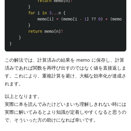
return
memo
[
n
]
!
}
for
i
in
3
...
n
{
memo
[
i
]
=
(
memo
[
i
-
1
]
??
0
)
+
(
memo
[
i
-
}
return
memo
[
n
]
!
}
}
この解法では、計算済みの結果を memo に保存し、計算
済みであれば関数を再呼び出すのではなく値を直接返しま
す。これにより、重複計算を避け、大幅な効率化が達成さ
れます。
以上となります。
実際に本を読んでみたけどいまいち理解しきれない時には
実際に解いてみるとより知識が定着しやすくなると思うの
で、そういった方の助けになれば幸いです。