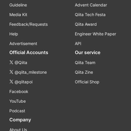
Guideline
Advent Calendar
Media Kit
Qiita Tech Festa
Feedback/Requests
Qiita Award
Help
Engineer White Paper
Advertisement
API
Official Accounts
Our service
@Qiita
Qiita Team
@qiita_milestone
Qiita Zine
@qiitapoi
Official Shop
Facebook
YouTube
Podcast
Company
About Us