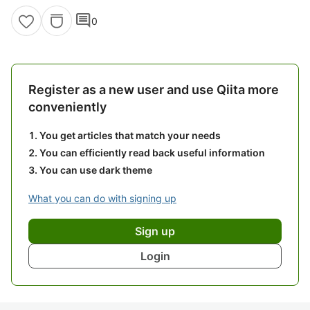
comment
0
Register as a new user and use Qiita more
conveniently
You get articles that match your needs
You can efficiently read back useful information
You can use dark theme
What you can do with signing up
Sign up
Login