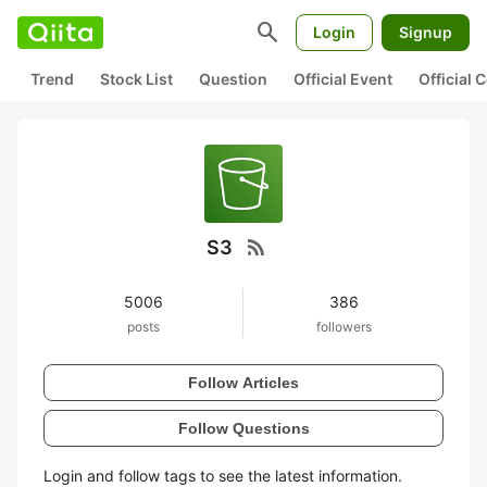
search
Login
Signup
Trend
Stock List
Question
Official Event
Official
rss_feed
S3
5006
386
posts
followers
Follow Articles
Follow Questions
Login and follow tags to see the latest information.