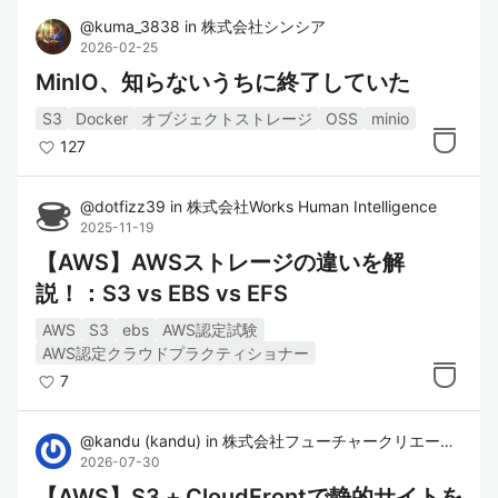
要、機能、および価格情報を提供。
@
kuma_3838
in
株式会社シンシア
2026-02-25
Amazon S3 Developer Guide
: Amazon
MinIO、知らないうちに終了していた
S3のセットアップ、使用方法、ベストプ
ラクティスをカバーする開発者向けガイ
S3
Docker
オブジェクトストレージ
OSS
minio
ド。
127
Amazon S3 API Reference
: Amazon S3
のAPIリファレンス。すべての操作方法
@
dotfizz39
in
株式会社Works Human Intelligence
2025-11-19
とパラメータについての詳細な情報を提
【AWS】AWSストレージの違いを解
供。
説！：S3 vs EBS vs EFS
AWS
S3
ebs
AWS認定試験
関連タグ
AWS認定クラウドプラクティショナー
7
AWS
: Amazon Web Servicesの総称で、
S3を含むさまざまなクラウドサービスを
@
kandu
(
kandu
)
in
株式会社フューチャークリエーションファクトリー
提供。
2026-07-30
Lambda
: AWSのサーバーレスコンピュ
【AWS】S3 + CloudFrontで静的サイトを