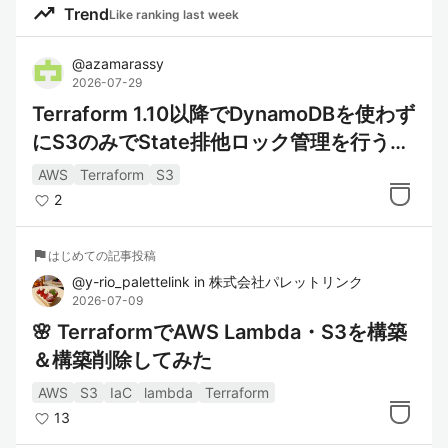
trending_up
Trend
主な特徴:
Like ranking last week
スケーラブルなオブジェクトストレージ
:
@
azamarassy
2026-07-29
任意の量のデータを保存および取得でき
Terraform 1.10以降でDynamoDBを使わず
る柔軟性。
にS3のみでState排他ロック管理を行う方
高い耐久性と可用性
: データは複数のリ
ージョンにわたり複製され、高い耐久性
法
AWS
Terraform
S3
（99.999999999%）と可用性を実現。
2
セキュリティとアクセス制御
: 強力なア
クセス制御ポリシーと暗号化オプション
flag
はじめての記事投稿
により、データの安全性を確保。
@
y-rio_palettelink
in
株式会社パレットリンク
費用対効果
: 使用した分だけ支払う料金
2026-07-09
モデルで、ストレージコストを最適化。
🌸 TerraformでAWS Lambda・S3を構築
＆構築削除してみた
AWS
S3
IaC
lambda
Terraform
リファレンス
13
Amazon S3公式サイト
: Amazon S3の概