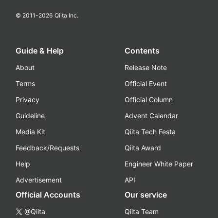
© 2011-
2026
Qiita Inc.
Guide & Help
Contents
About
Release Note
Terms
Official Event
Privacy
Official Column
Guideline
Advent Calendar
Media Kit
Qiita Tech Festa
Feedback/Requests
Qiita Award
Help
Engineer White Paper
Advertisement
API
Official Accounts
Our service
@Qiita
Qiita Team