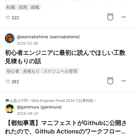
転職
採用
就職
more_horiz
322
@
wannabehime
(
wannabehime
)
2025-02-26
初心者エンジニアに最初に読んでほしい工数
見積もりの話
初心者
見積もり
スケジュール管理
more_horiz
262
flag
お題は不問！Qiita Engineer Festa 2024で記事投稿！
@
genimura
(
genimura
)
2024-06-22
【都知事選】マニフェストがGithubに公開さ
れたので、Github Actionsのワークフローで