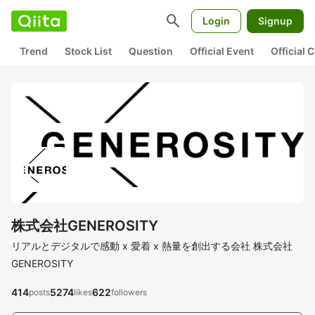
search
Login
Signup
Trend
Stock List
Question
Official Event
Official
株式会社GENEROSITY
リアルとデジタルで感動 x 愛着 x 熱量を創出する会社 株式会社
GENEROSITY
414
5274
622
posts
likes
followers