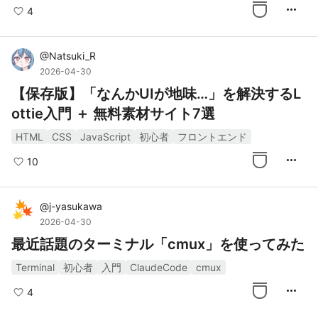
more_horiz
4
@
Natsuki_R
2026-04-30
【保存版】「なんかUIが地味…」を解決するL
ottie入門 ＋ 無料素材サイト7選
HTML
CSS
JavaScript
初心者
フロントエンド
more_horiz
10
@
j-yasukawa
2026-04-30
最近話題のターミナル「cmux」を使ってみた
Terminal
初心者
入門
ClaudeCode
cmux
more_horiz
4