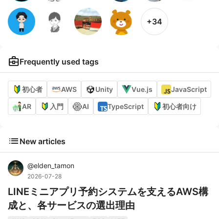
+34
business_center
Frequently used tags
初心者
AWS
Unity
Vue.js
JavaScript
AR
入門
AI
TypeScript
初心者向け
list
New articles
@
elden_tamon
2026-07-28
LINEミニアプリ予約システムを支えるAWS構
成と、各サービスの選出理由