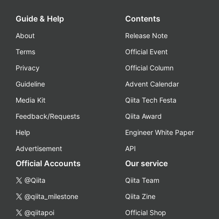
Guide & Help
Contents
About
Release Note
Terms
Official Event
Privacy
Official Column
Guideline
Advent Calendar
Media Kit
Qiita Tech Festa
Feedback/Requests
Qiita Award
Help
Engineer White Paper
Advertisement
API
Official Accounts
Our service
@Qiita
Qiita Team
@qiita_milestone
Qiita Zine
@qiitapoi
Official Shop