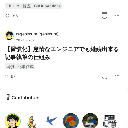
何をしているのか解説する
GitHub
解説
GitHubActions
more_horiz
185
@
genimura
(
genimura
)
2024-07-25
【習慣化】怠惰なエンジニアでも継続出来る
記事執筆の仕組み
習慣
記事作成
more_horiz
94
military_tech
Contributors