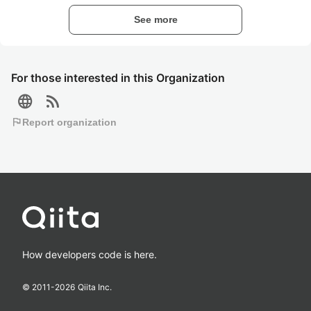
See more
For those interested in this Organization
language
rss_feed
flag
Report organization
How developers code is here.
© 2011-
2026
Qiita Inc.