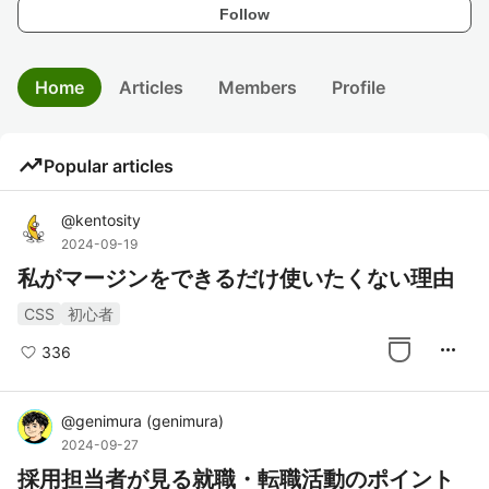
Follow
Home
Articles
Members
Profile
trending_up
Popular articles
@
kentosity
2024-09-19
私がマージンをできるだけ使いたくない理由
CSS
初心者
more_horiz
336
@
genimura
(
genimura
)
2024-09-27
採用担当者が見る就職・転職活動のポイント