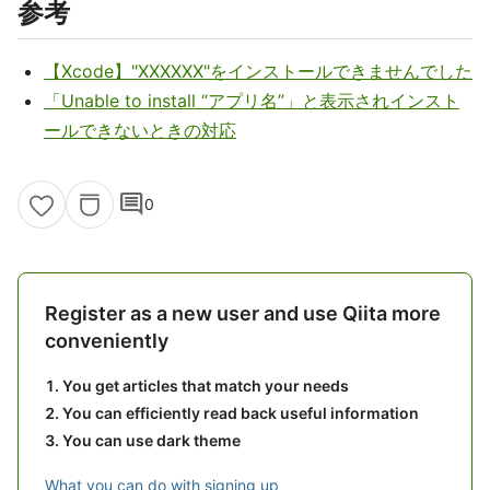
参考
【Xcode】"XXXXXX"をインストールできませんでした
「Unable to install “アプリ名”」と表示されインスト
ールできないときの対応
comment
0
Register as a new user and use Qiita more
conveniently
You get articles that match your needs
You can efficiently read back useful information
You can use dark theme
What you can do with signing up