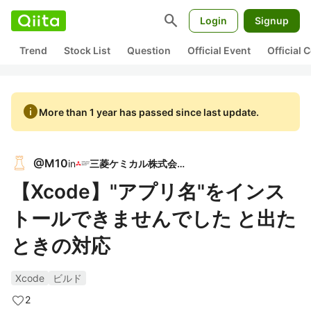
search
Login
Signup
Trend
Stock List
Question
Official Event
Official
info
More than 1 year has passed since last update.
@
M10
in
三菱ケミカル株式会社
【Xcode】"アプリ名"をインス
トールできませんでした と出た
ときの対応
Xcode
ビルド
2