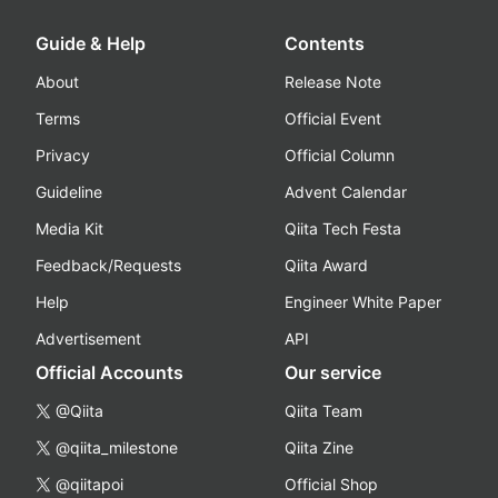
Guide & Help
Contents
About
Release Note
Terms
Official Event
Privacy
Official Column
Guideline
Advent Calendar
Media Kit
Qiita Tech Festa
Feedback/Requests
Qiita Award
Help
Engineer White Paper
Advertisement
API
Official Accounts
Our service
@Qiita
Qiita Team
@qiita_milestone
Qiita Zine
@qiitapoi
Official Shop