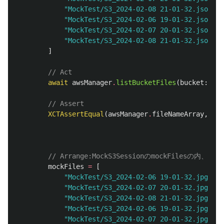
"MockTest/S3_2024-02-08 21-01-32.json"
,
"MockTest/S3_2024-02-06 19-01-32.json"
,
"MockTest/S3_2024-02-07 20-01-32.json"
,
"MockTest/S3_2024-02-08 21-01-32.json"
]
// Act
await
awsManager
.
listBucketFiles
(
bucket
:
buc
// Assert
XCTAssertEqual
(
awsManager
.
fileNameArray
,
sear
// Arrange:MockS3SessionのmockFile
mockFiles
=
[
"MockTest/S3_2024-02-06 19-01-32.jpg"
,
"MockTest/S3_2024-02-07 20-01-32.jpg"
,
"MockTest/S3_2024-02-08 21-01-32.jpg"
,
"MockTest/S3_2024-02-06 19-01-32.jpg"
,
"MockTest/S3_2024-02-07 20-01-32.jpg"
,