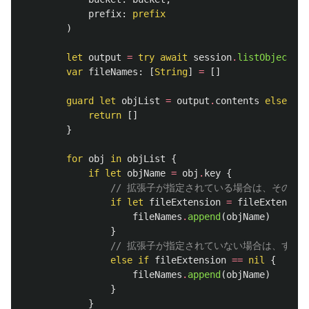
prefix
:
prefix
)
let
output
=
try
await
session
.
listObjectsV2
var
fileNames
:
[
String
]
=
[]
guard
let
objList
=
output
.
contents
else
{
return
[]
}
for
obj
in
objList
{
if
let
objName
=
obj
.
key
{
// 拡張子が指定されている場合は、その拡
if
let
fileExtension
=
fileExtension
fileNames
.
append
(
objName
)
}
// 拡張子が指定されていない場合は、すべ
else
if
fileExtension
==
nil
{
fileNames
.
append
(
objName
)
}
}