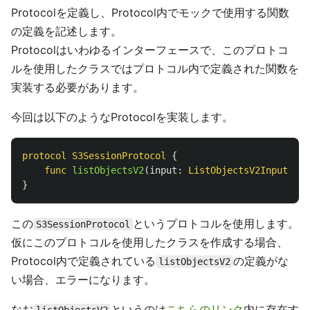
Protocolを定義し、Protocol内でモックで使用する関数
の定義を記述します。
Protocolはいわゆるインターフェースで、このプロトコ
ルを使用したクラスではプロトコル内で定義された関数を
実装する必要があります。
今回は以下のようなProtocolを実装します。
protocol
S3SessionProtocol
{
func
listObjectsV2
(
input
:
ListObjectsV2Input
)
as
}
この
というプロトコルを使用します。
S3SessionProtocol
仮にこのプロトコルを使用したクラスを作成する場合、
Protocol内で定義されている
の定義がな
listObjectsV2
い場合、エラーになります。
なお
というのは
こちらのリンク
内に存在す