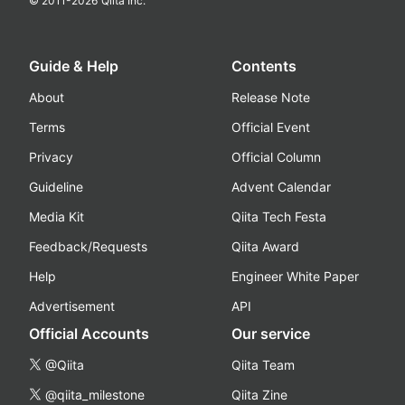
© 2011-
2026
Qiita Inc.
Guide & Help
Contents
About
Release Note
Terms
Official Event
Privacy
Official Column
Guideline
Advent Calendar
Media Kit
Qiita Tech Festa
Feedback/Requests
Qiita Award
Help
Engineer White Paper
Advertisement
API
Official Accounts
Our service
@Qiita
Qiita Team
@qiita_milestone
Qiita Zine