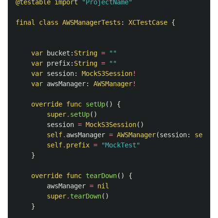
@testable
import
"ProjectName"
final
class
AWSManagerTests
:
XCTestCase
{
var
bucket
:
String
=
""
var
prefix
:
String
=
""
var
session
:
MockS3Session
!
var
awsManager
:
AWSManager
!
override
func
setUp
()
{
super
.
setUp
()
session
=
MockS3Session
()
self
.
awsManager
=
AWSManager
(
session
:
self
.
s
self
.
prefix
=
"MockTest"
}
override
func
tearDown
()
{
awsManager
=
nil
super
.
tearDown
()
}