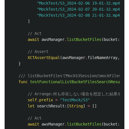
"MockTest/S3_2024-02-06 19-01-32.mp4"
,
"MockTest/S3_2024-02-07 20-01-32.mp4"
,
"MockTest/S3_2024-02-08 21-01-32.mp4"
]
// Act
await
awsManager
.
listBucketFiles
(
bucket
:
buc
// Assert
XCTAssertEqual
(
awsManager
.
fileNameArray
,
sear
}
/// listBucketFilesでMockS3Sessionのmoc
func
testFunctionalListBucketFilesSearchResultZe
// Arrange:何も存在しない場合を想定した結果をsea
self
.
prefix
=
"TestMock/S3"
let
searchResult
:[
String
]
=
[]
// Act
await
awsManager
.
listBucketFiles
(
bucket
:
buc