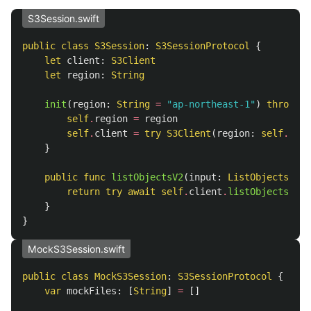
S3Session.swift
public
class
S3Session
:
S3SessionProtocol
{
let
client
:
S3Client
let
region
:
String
init
(
region
:
String
=
"ap-northeast-1"
)
throws
{
self
.
region
=
region
self
.
client
=
try
S3Client
(
region
:
self
.
regi
}
public
func
listObjectsV2
(
input
:
ListObjectsV2In
return
try
await
self
.
client
.
listObjectsV2
(
i
}
}
MockS3Session.swift
public
class
MockS3Session
:
S3SessionProtocol
{
var
mockFiles
:
[
String
]
=
[]