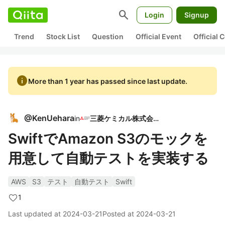
search
Login
Signup
Trend
Stock List
Question
Official Event
Official
info
More than 1 year has passed since last update.
@
KenUehara
in
三菱ケミカル株式会社
SwiftでAmazon S3のモックを
用意して自動テストを実装する
AWS
S3
テスト
自動テスト
Swift
1
Last updated at
2024-03-21
Posted at
2024-03-21