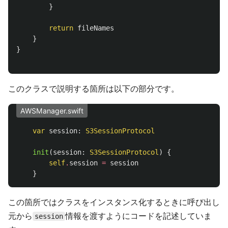
}
return
fileNames
}
}
このクラスで説明する箇所は以下の部分です。
AWSManager.swift
var
session
:
S3SessionProtocol
init
(
session
:
S3SessionProtocol
)
{
self
.
session
=
session
}
この箇所ではクラスをインスタンス化するときに呼び出し
元から
情報を渡すようにコードを記述していま
session