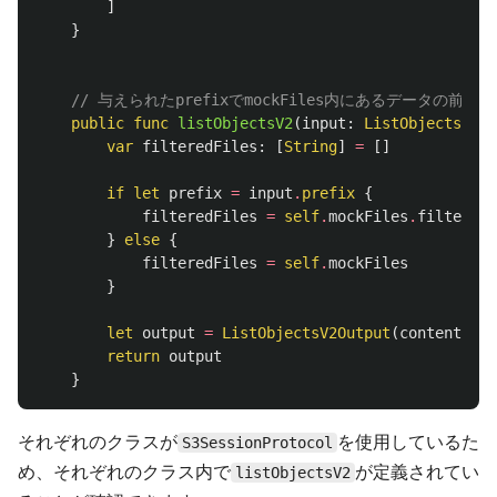
]
}
// 与えられたprefixでmockFiles内にあるデータ
public
func
listObjectsV2
(
input
:
ListObjectsV2In
var
filteredFiles
:
[
String
]
=
[]
if
let
prefix
=
input
.
prefix
{
filteredFiles
=
self
.
mockFiles
.
filter
{
}
else
{
filteredFiles
=
self
.
mockFiles
}
let
output
=
ListObjectsV2Output
(
contents
:
f
return
output
}
それぞれのクラスが
を使用しているた
S3SessionProtocol
め、それぞれのクラス内で
が定義されてい
listObjectsV2