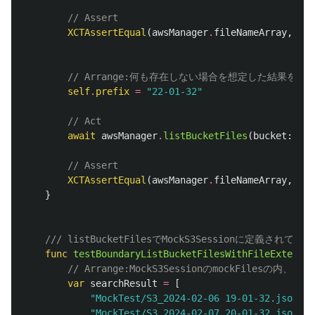
// Assert
XCTAssertEqual
(
awsManager
.
fileNameArray
,
sear
// Arrange:何も存在しない場合を想定した結果をs
self
.
prefix
=
"22-01-32"
// Act
await
awsManager
.
listBucketFiles
(
bucket
:
buc
// Assert
XCTAssertEqual
(
awsManager
.
fileNameArray
,
sear
}
/// listBucketFilesでMockS3Sessionに定義
func
testBoundaryListBucketFilesWithFileExtensio
// Arrange:MockS3SessionのmockFiles
var
searchResult
=
[
"MockTest/S3_2024-02-06 19-01-32.json"
,
"MockTest/S3_2024-02-07 20-01-32.json"
,