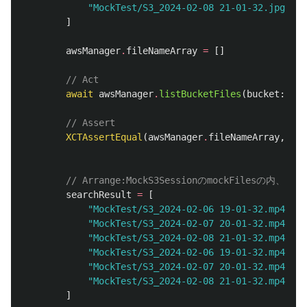
"MockTest/S3_2024-02-08 21-01-32.jpg"
]
awsManager
.
fileNameArray
=
[]
// Act
await
awsManager
.
listBucketFiles
(
bucket
:
buc
// Assert
XCTAssertEqual
(
awsManager
.
fileNameArray
,
sear
// Arrange:MockS3SessionのmockFile
searchResult
=
[
"MockTest/S3_2024-02-06 19-01-32.mp4"
,
"MockTest/S3_2024-02-07 20-01-32.mp4"
,
"MockTest/S3_2024-02-08 21-01-32.mp4"
,
"MockTest/S3_2024-02-06 19-01-32.mp4"
,
"MockTest/S3_2024-02-07 20-01-32.mp4"
,
"MockTest/S3_2024-02-08 21-01-32.mp4"
]