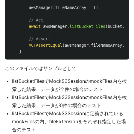
awsManager
.
fileNameArray
=
[]
// Act
await
awsManager
.
listBucketFiles
(
bucket
:
buc
// Assert
XCTAssertEqual
(
awsManager
.
fileNameArray
,
sear
}
このファイルではサンプルとして
listBucketFilesでMockS3SessionのmockFiles内を検
索した結果、データが全件の場合のテスト
listBucketFilesでMockS3SessionのmockFiles内を検
索した結果、データが0件の場合のテスト
listBucketFilesでMockS3Sessionに定義されている
mockFilesの内、fileExtensionをそれぞれ指定した場
合のテスト