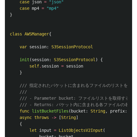
case
json
=
"json"
case
mp4
=
"mp4"
}
class
AWSManager
{
var
session
:
S3SessionProtocol
init
(
session
:
S3SessionProtocol
)
{
self
.
session
=
session
}
/// 指定されたバケットに含まれるファイルのリストを文
///
/// - Parameter bucket: ファイルリストを取得す
/// - Returns: バケット内に含まれる各ファイルの名前
func
listBucketFiles
(
bucket
:
String
,
prefix
:
Str
async
throws
->
[
String
]
{
let
input
=
ListObjectsV2Input
(
bucket
:
bucket
,