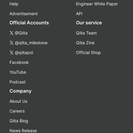
Help
Engineer White Paper
Advertisement
API
Official Accounts
Our service
@Qiita
Qiita Team
@qiita_milestone
Qiita Zine
@qiitapoi
Official Shop
Facebook
YouTube
Podcast
Company
About Us
Careers
Qiita Blog
News Release