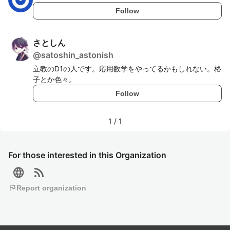
Follow
さとしん
@
satoshin_astonish
立教のD1の人です。応用数学をやってるかもしれない。格
子とか色々。
Follow
1
/
1
For those interested in this Organization
language
rss_feed
flag
Report organization