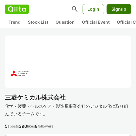
search
Login
Signup
Trend
Stock List
Question
Official Event
Official
三菱ケミカル株式会社
化学・製薬・ヘルスケア・製造系事業会社のデジタル化に取り組
んでいるチームです。
51
390
8
posts
likes
followers