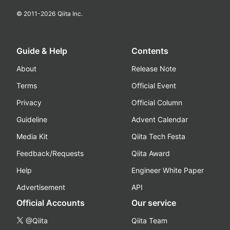
© 2011-
2026
Qiita Inc.
Guide & Help
Contents
About
Release Note
Terms
Official Event
Privacy
Official Column
Guideline
Advent Calendar
Media Kit
Qiita Tech Festa
Feedback/Requests
Qiita Award
Help
Engineer White Paper
Advertisement
API
Official Accounts
Our service
@Qiita
Qiita Team