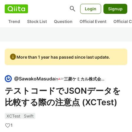
search
Login
Signup
Trend
Stock List
Question
Official Event
Official
info
More than 1 year has passed since last update.
@
SawakoMasuda
in
三菱ケミカル株式会社
テストコードでJSONデータを
比較する際の注意点 (XCTest)
XCTest
Swift
1