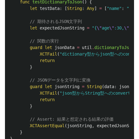
func
testDictionaryToJson
()
{
let
testData
:
[
String
:
Any
]
=
[
"name"
:
"John
// 期待されるJSON文字列
let
expectedJsonString
=
"{
\"
age
\"
:30,
\"
isSt
// 関数の実行
guard
let
jsonData
=
util
.
dictionaryToJson
(
d
XCTFail
(
"dictionary型からjson型へのconve
return
}
// JSONデータを文字列に変換
guard
let
jsonString
=
String
(
data
:
jsonData
XCTFail
(
"json型からString型へのconvert失敗
return
}
// Assert: 結果と想定される結果の評価
XCTAssertEqual
(
jsonString
,
expectedJsonStrin
}
}