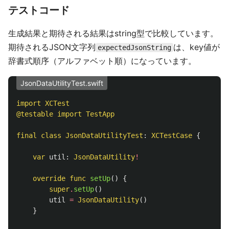
テストコード
生成結果と期待される結果はstring型で比較しています。
期待されるJSON文字列
は、key値が
expectedJsonString
辞書式順序（アルファベット順）になっています。
JsonDataUtilityTest.swift
import
XCTest
@testable
import
TestApp
final
class
JsonDataUtilityTest
:
XCTestCase
{
var
util
:
JsonDataUtility
!
override
func
setUp
()
{
super
.
setUp
()
util
=
JsonDataUtility
()
}