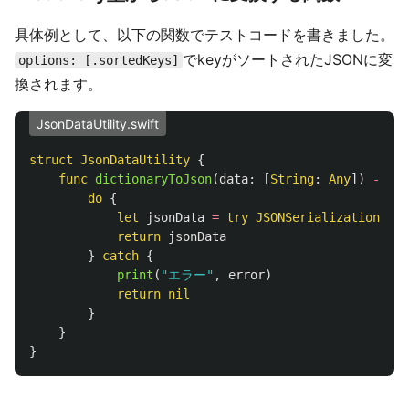
具体例として、以下の関数でテストコードを書きました。
でkeyがソートされたJSONに変
options: [.sortedKeys]
換されます。
JsonDataUtility.swift
struct
JsonDataUtility
{
func
dictionaryToJson
(
data
:
[
String
:
Any
])
->
Da
do
{
let
jsonData
=
try
JSONSerialization
.
dat
return
jsonData
}
catch
{
print
(
"エラー"
,
error
)
return
nil
}
}
}