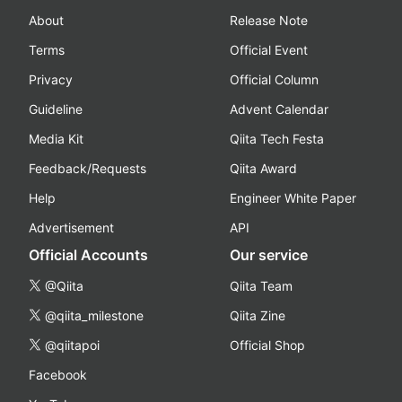
About
Release Note
Terms
Official Event
Privacy
Official Column
Guideline
Advent Calendar
Media Kit
Qiita Tech Festa
Feedback/Requests
Qiita Award
Help
Engineer White Paper
Advertisement
API
Official Accounts
Our service
@Qiita
Qiita Team
@qiita_milestone
Qiita Zine
@qiitapoi
Official Shop
Facebook