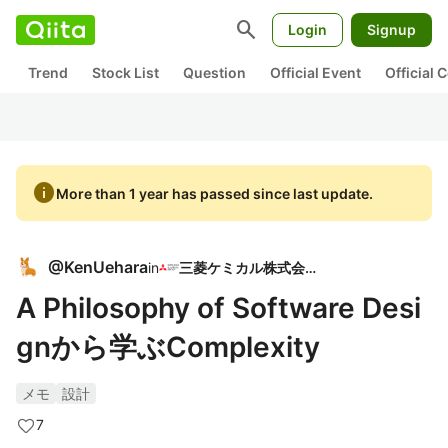
search
Login
Signup
Trend
Stock List
Question
Official Event
Official
info
More than 1 year has passed since last update.
@
KenUehara
in
三菱ケミカル株式会社
A Philosophy of Software Desi
gnから学ぶComplexity
メモ
設計
7