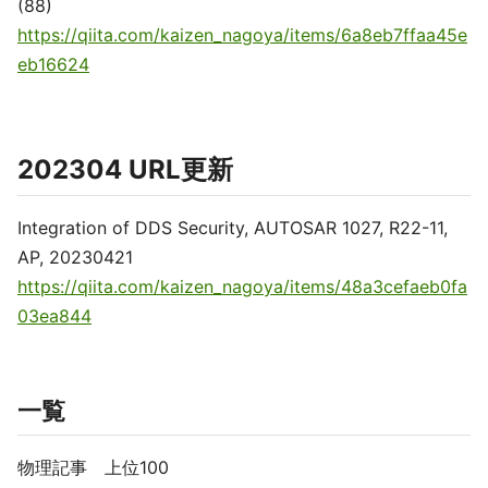
(88)
https://qiita.com/kaizen_nagoya/items/6a8eb7ffaa45e
eb16624
202304 URL更新
Integration of DDS Security, AUTOSAR 1027, R22-11,
AP, 20230421
https://qiita.com/kaizen_nagoya/items/48a3cefaeb0fa
03ea844
一覧
物理記事 上位100