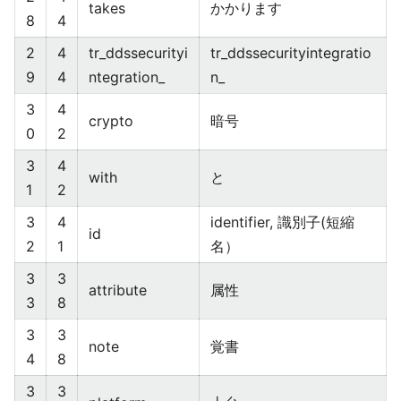
takes
かかります
8
4
2
4
tr_ddssecurityi
tr_ddssecurityintegratio
9
4
ntegration_
n_
3
4
crypto
暗号
0
2
3
4
with
と
1
2
3
4
identifier, 識別子(短縮
id
2
1
名）
3
3
attribute
属性
3
8
3
3
note
覚書
4
8
3
3