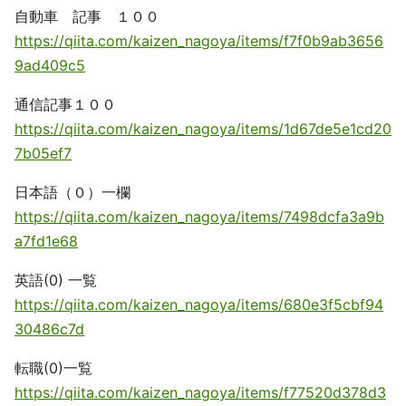
自動車 記事 １００
https://qiita.com/kaizen_nagoya/items/f7f0b9ab3656
9ad409c5
通信記事１００
https://qiita.com/kaizen_nagoya/items/1d67de5e1cd20
7b05ef7
日本語（０）一欄
https://qiita.com/kaizen_nagoya/items/7498dcfa3a9b
a7fd1e68
英語(0) 一覧
https://qiita.com/kaizen_nagoya/items/680e3f5cbf94
30486c7d
転職(0)一覧
https://qiita.com/kaizen_nagoya/items/f77520d378d3