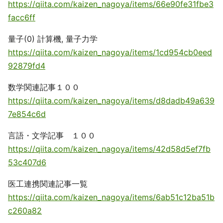
https://qiita.com/kaizen_nagoya/items/66e90fe31fbe3
facc6ff
量子(0) 計算機, 量子力学
https://qiita.com/kaizen_nagoya/items/1cd954cb0eed
92879fd4
数学関連記事１００
https://qiita.com/kaizen_nagoya/items/d8dadb49a639
7e854c6d
言語・文学記事 １００
https://qiita.com/kaizen_nagoya/items/42d58d5ef7fb
53c407d6
医工連携関連記事一覧
https://qiita.com/kaizen_nagoya/items/6ab51c12ba51b
c260a82