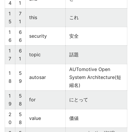
4
1
1
7
this
これ
5
1
1
6
security
安全
6
6
1
6
topic
話題
7
1
AUTomotive Open
1
5
autosar
System Architecture(短
8
9
縮名)
1
5
for
にとって
9
8
2
5
value
価値
0
8