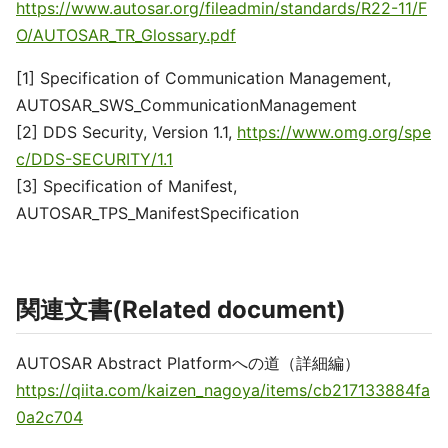
https://www.autosar.org/fileadmin/standards/R22-11/F
O/AUTOSAR_TR_Glossary.pdf
[1] Specification of Communication Management,
AUTOSAR_SWS_CommunicationManagement
[2] DDS Security, Version 1.1,
https://www.omg.org/spe
c/DDS-SECURITY/1.1
[3] Specification of Manifest,
AUTOSAR_TPS_ManifestSpecification
関連文書(Related document)
AUTOSAR Abstract Platformへの道（詳細編）
https://qiita.com/kaizen_nagoya/items/cb217133884fa
0a2c704