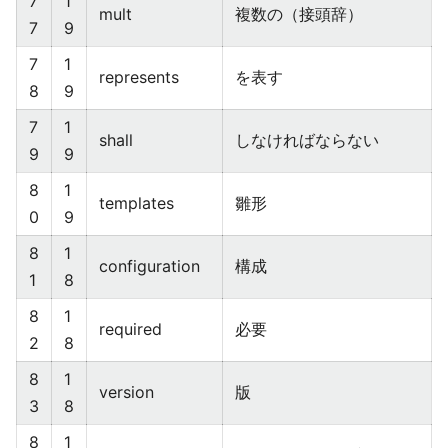
7
1
mult
複数の（接頭辞）
7
9
7
1
represents
を表す
8
9
7
1
shall
しなければならない
9
9
8
1
templates
雛形
0
9
8
1
configuration
構成
1
8
8
1
required
必要
2
8
8
1
version
版
3
8
8
1