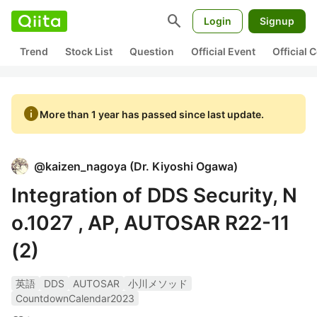
search
Login
Signup
Trend
Stock List
Question
Official Event
Official
info
More than 1 year has passed since last update.
@
kaizen_nagoya
(
Dr. Kiyoshi Ogawa
)
Integration of DDS Security, N
o.1027 , AP, AUTOSAR R22-11
(2)
英語
DDS
AUTOSAR
小川メソッド
CountdownCalendar2023