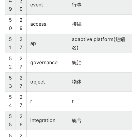
4
3
event
行事
9
0
5
2
access
接続
0
9
5
2
adaptive platform(短縮
ap
1
7
名)
5
2
governance
統治
2
7
5
2
object
物体
3
7
5
2
r
r
4
7
5
2
integration
統合
5
6
5
2