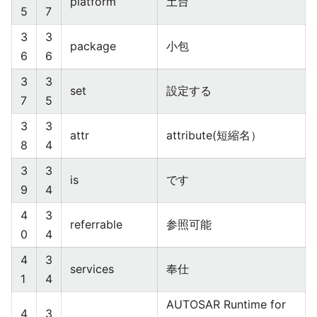
platform
土台
5
7
3
3
package
小包
6
6
3
3
set
設定する
7
5
3
3
attr
attribute(短縮名）
8
4
3
3
is
です
9
4
4
3
referrable
参照可能
0
4
4
3
services
奉仕
1
4
AUTOSAR Runtime for
4
3