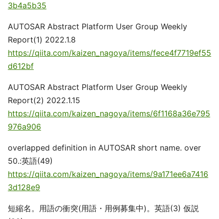
3b4a5b35
AUTOSAR Abstract Platform User Group Weekly
Report(1) 2022.1.8
https://qiita.com/kaizen_nagoya/items/fece4f7719ef55
d612bf
AUTOSAR Abstract Platform User Group Weekly
Report(2) 2022.1.15
https://qiita.com/kaizen_nagoya/items/6f1168a36e795
976a906
overlapped definition in AUTOSAR short name. over
50.:英語(49)
https://qiita.com/kaizen_nagoya/items/9a171ee6a7416
3d128e9
短縮名。用語の衝突(用語・用例募集中)。英語(3) 仮説