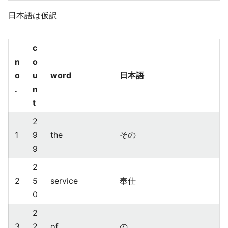
日本語は仮訳
c
n
o
o
u
word
日本語
.
n
t
2
1
9
the
その
9
2
2
5
service
奉仕
0
2
3
2
of
の