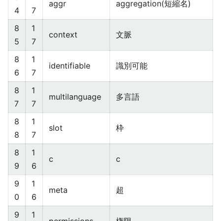
aggr
aggregation(短縮名)
4
7
8
1
context
文脈
5
7
8
1
identifiable
識別可能
6
7
8
1
multilanguage
多言語
7
7
8
1
slot
枠
8
7
8
1
c
c
9
6
9
1
meta
超
0
6
9
1