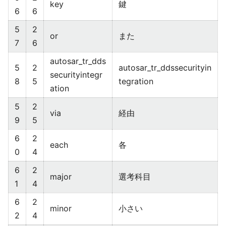
key
鍵
6
6
5
2
or
また
7
6
autosar_tr_dds
5
2
autosar_tr_ddssecurityin
securityintegr
8
5
tegration
ation
5
2
via
経由
9
5
6
2
each
各
0
4
6
2
major
選考科目
1
4
6
2
minor
小さい
2
4