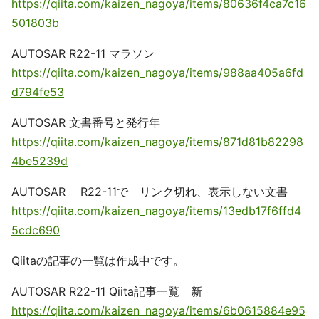
https://qiita.com/kaizen_nagoya/items/80636f4ca7c16
501803b
AUTOSAR R22-11 マラソン
https://qiita.com/kaizen_nagoya/items/988aa405a6fd
d794fe53
AUTOSAR 文書番号と発行年
https://qiita.com/kaizen_nagoya/items/871d81b82298
4be5239d
AUTOSAR R22-11で リンク切れ、表示しない文書
https://qiita.com/kaizen_nagoya/items/13edb17f6ffd4
5cdc690
Qiitaの記事の一覧は作成中です。
AUTOSAR R22-11 Qiita記事一覧 新
https://qiita.com/kaizen_nagoya/items/6b0615884e95