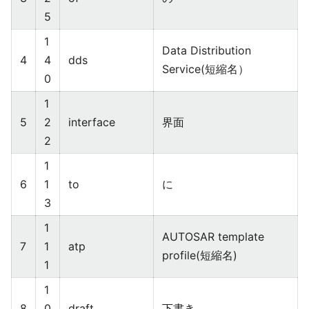
5
1
Data Distribution
4
4
dds
Service(短縮名）
0
1
5
2
interface
界面
2
1
6
1
to
に
3
1
AUTOSAR template
7
1
atp
profile(短縮名)
1
1
8
0
draft
下書き