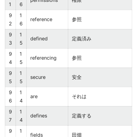
permissions
権限
1
6
9
1
reference
参照
2
6
9
1
defined
定義済み
3
5
9
1
referencing
参照
4
5
9
1
secure
安全
5
5
9
1
are
それは
6
4
9
1
defines
定義する
7
4
9
1
fields
田畑