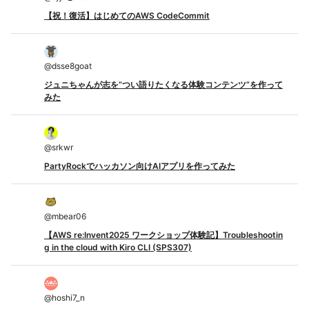
【祝！復活】はじめてのAWS CodeCommit
@
dsse8goat
ジュニちゃんが志を“つい語りたくなる体験コンテンツ”を作って
みた
@
srkwr
PartyRockでハッカソン向けAIアプリを作ってみた
@
mbear06
【AWS re:Invent2025 ワークショップ体験記】Troubleshootin
g in the cloud with Kiro CLI (SPS307)
@
hoshi7_n