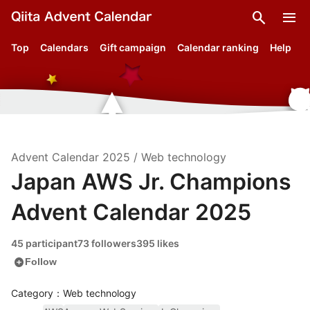
search
menu
Top
Calendars
Gift campaign
Calendar ranking
Help
Advent Calendar
2025
/
Web technology
Japan AWS Jr. Champions
Advent Calendar 2025
45 participant
73 followers
395 likes
add_circle
Follow
Category：Web technology