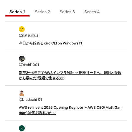
Series 1
Series 2
Series 3
Series 4
@
natsumi_a
今日から始めるKiro CLI on Windows11
@
Yoshi1001
新卒2〜4年目でAWSインフラ設計 → 開発リードへ。挑戦と失敗
から学んだ“現場で生きる力”
@
k_adachi_01
AWS re:Invent 2025 Opening Keynote ～AWS CEO(Matt Gar
man)は何を語るのか～