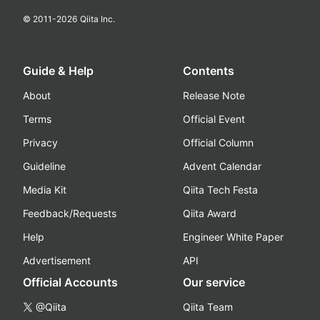
© 2011-
2026
Qiita Inc.
Guide & Help
Contents
About
Release Note
Terms
Official Event
Privacy
Official Column
Guideline
Advent Calendar
Media Kit
Qiita Tech Festa
Feedback/Requests
Qiita Award
Help
Engineer White Paper
Advertisement
API
Official Accounts
Our service
@Qiita
Qiita Team