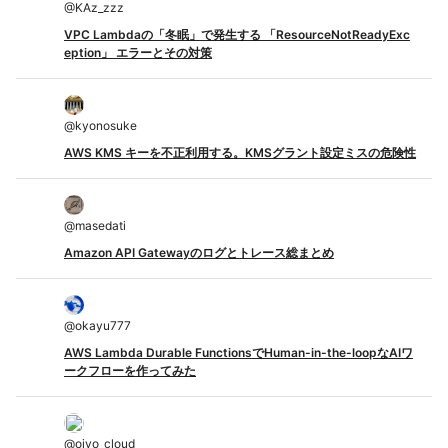
@
KAz_zzz
VPC Lambdaの「冬眠」で発生する 「ResourceNotReadyExc
eption」 エラーとその対策
@
kyonosuke
AWS KMS キーを不正利用する。KMSグラント設定ミスの危険性
@
masedati
Amazon API Gatewayのログとトレース総まとめ
@
okayu777
AWS Lambda Durable FunctionsでHuman-in-the-loopなAIワ
ークフローを作ってみた
@
ojyo_cloud