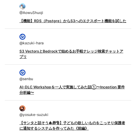
@
AowuShuoji
【機能】RDS（Postgre）からS3へのエクスポート機能を試した
@
kazuki-hara
S3 VectorsとBedrockで始めるお手軽ナレッジ検索チャットア
プリ
@
senbu
AI-DLC Workshopを一人で実施してみた話①〜Inception 要件
分析編〜
@
yosuke-suzuki
【サンタと話そう🎄🎁🎅】子どもの欲しいものをこっそり保護者
に通知するシステムを作ってみた《前編》