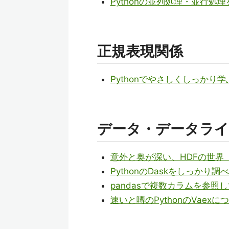
Pythonの並列処理・並行処
正規表現関係
Pythonでやさしくしっかり
データ・データライ
意外と奥が深い、HDFの世界（P
PythonのDaskをしっか
pandasで複数カラムを参照
速いと噂のPythonのVaex