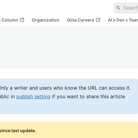
search
open_in_new
open_in_new
al Column
Organization
Qiita Careers
AI x Dev x Tea
e. Only a writer and users who know the URL can access it.
blic in
publish setting
if you want to share this article
ince last update.