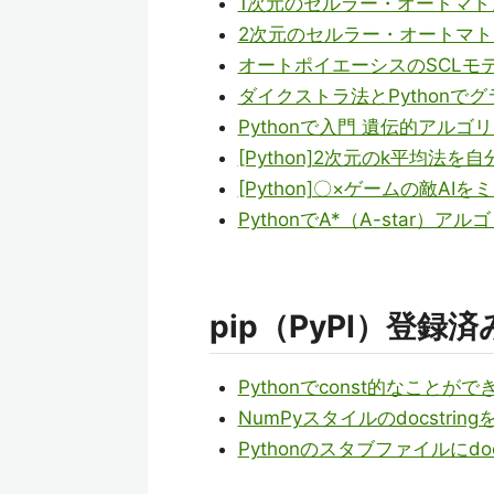
1次元のセルラー・オートマトン
2次元のセルラー・オートマトン
オートポイエーシスのSCLモデ
ダイクストラ法とPythonで
Pythonで入門 遺伝的アルゴ
[Python]2次元のk平均法
[Python]〇×ゲームの敵A
PythonでA*（A-star）ア
pip（PyPI）登
Pythonでconst的なこと
NumPyスタイルのdocstri
Pythonのスタブファイルにd