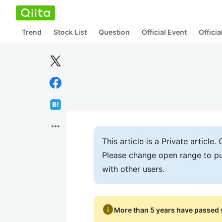
Trend
Stock List
Question
Official Event
Offici
more_horiz
This article is a Private articl
Please change open range to pu
with other users.
info
More than 5 years have passed s