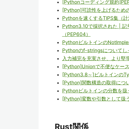
[Pythonコーディング規約]P
[Python]可読性を上げるため
Pythonを速くするTIPS集（
Python3.10で採択された
（PEP604）
PythonビルトインのNotImp
Pythonのf-stringsにつ
入力補完を充実させ、より堅牢な
[Python]Unionで不便な
[Python3.8～]ビルトインの
[Python]関数構造の取得に
Pythonビルトインの分数を扱
[Python]変数や引数として
Rust関係