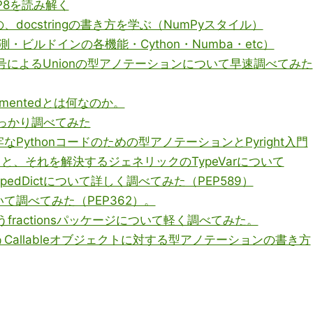
EP8を読み解く
の、docstringの書き方を学ぶ（NumPyスタイル）
計測・ビルドインの各機能・Cython・Numba・etc）
 | 記号によるUnionの型アノテーションについて早速調べてみた
lementedとは何なのか。
いてしっかり調べてみた
Pythonコードのための型アノテーションとPyright入門
ケースと、それを解決するジェネリックのTypeVarについて
TypedDictについて詳しく調べてみた（PEP589）
ついて調べてみた（PEP362）。
うfractionsパッケージについて軽く調べてみた。
扱うCallableオブジェクトに対する型アノテーションの書き方