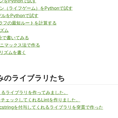
をPythonで試す
（ライフゲーム）をPythonで試す
ルをPythonで試す
グラフの最短ルートを計算する
リズム
を自分で書いてみる
Iをミニマックス法で作る
ルゴリズムを書く
録済みのライブラリたち
ができるライブラリを作ってみました。
ngをチェックしてくれるLintを作りました。
ocstringを付与してくれるライブラリを突貫で作った