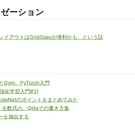
イゼーション
複雑なレイアウトはGridSpecが便利かも、という話
Gym、PyTorch入門
(強化学習入門#3)
ileNetのポイントをまとめてみた
数式の、Qiitaでの書き方集
ラーを抽出する