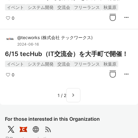
イベント
システム開発
交流会
フリーランス
秋葉原
more_horiz
0
@
tecworks
(
株式会社 テックワークス
)
2024-06-16
6/15 tecHub（IT交流会）を大手町で開催！
イベント
システム開発
交流会
フリーランス
秋葉原
more_horiz
0
navigate_next
1
/
2
For those interested in this Organization
language
rss_feed