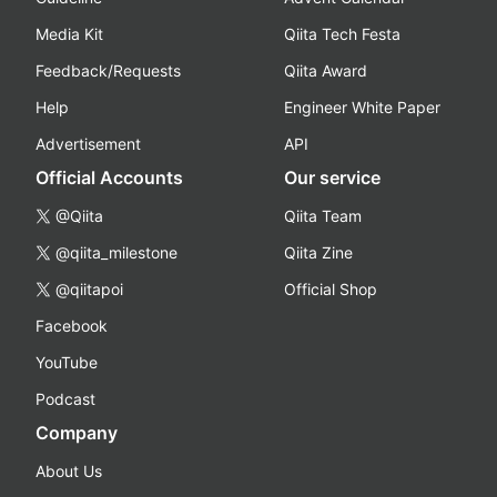
Media Kit
Qiita Tech Festa
Feedback/Requests
Qiita Award
Help
Engineer White Paper
Advertisement
API
Official Accounts
Our service
@Qiita
Qiita Team
@qiita_milestone
Qiita Zine
@qiitapoi
Official Shop
Facebook
YouTube
Podcast
Company
About Us