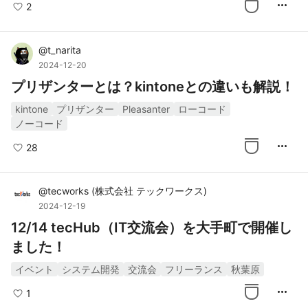
more_horiz
2
@
t_narita
2024-12-20
プリザンターとは？kintoneとの違いも解説！
kintone
プリザンター
Pleasanter
ローコード
ノーコード
more_horiz
28
@
tecworks
(
株式会社 テックワークス
)
2024-12-19
12/14 tecHub（IT交流会）を大手町で開催し
ました！
イベント
システム開発
交流会
フリーランス
秋葉原
more_horiz
1