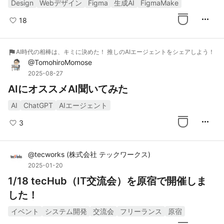
Design
Webデザイン
Figma
生成AI
FigmaMake
more_horiz
18
flag
AI時代の相棒は、キミに決めた！ 推しのAIエージェントをシェアしよう！
@
TomohiroMomose
2025-08-27
AIにオススメAI聞いてみた
AI
ChatGPT
AIエージェント
more_horiz
3
@
tecworks
(
株式会社 テックワークス
)
2025-01-20
1/18 tecHub（IT交流会）を原宿で開催しま
した！
イベント
システム開発
交流会
フリーランス
原宿