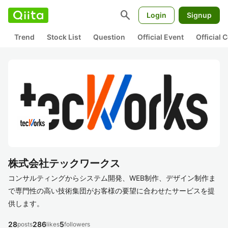
search
Login
Signup
Trend
Stock List
Question
Official Event
Official
株式会社テックワークス
コンサルティングからシステム開発、WEB制作、デザイン制作ま
で専門性の高い技術集団がお客様の要望に合わせたサービスを提
供します。
28
286
5
posts
likes
followers