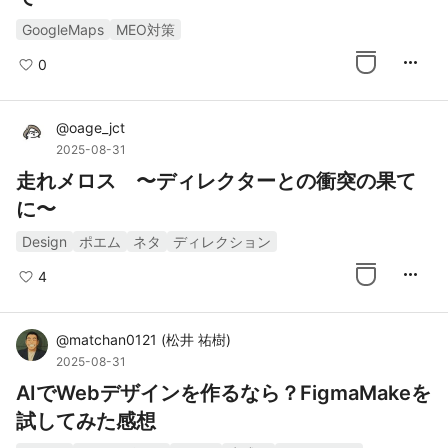
GoogleMaps
MEO対策
more_horiz
0
@
oage_jct
2025-08-31
走れメロス 〜ディレクターとの衝突の果て
に〜
Design
ポエム
ネタ
ディレクション
more_horiz
4
@
matchan0121
(
松井 祐樹
)
2025-08-31
AIでWebデザインを作るなら？FigmaMakeを
試してみた感想