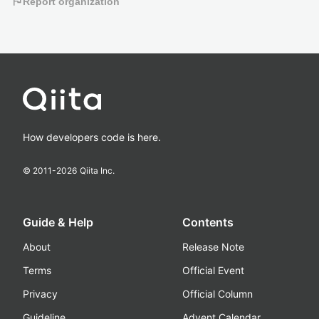
flag
Report organization
How developers code is here.
© 2011-
2026
Qiita Inc.
Guide & Help
Contents
About
Release Note
Terms
Official Event
Privacy
Official Column
Guideline
Advent Calendar