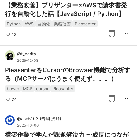
【業務改善】プリザンター×AWSで請求書発
行を自動化した話【JavaScript / Python】
Python
AWS
自動化
業務改善
Pleasanter
more_horiz
12
@
t_narita
2025-12-08
PleasanterをCursorのBrowser機能で分析す
る（MCPサーバはうまく使えず。。。）
bower
MCP
cursor
Pleasanter
more_horiz
24
@
asn5103
(
秀翔 浅野
)
2025-10-06
構築作業で学んだ課題解決力 〜成長につなが