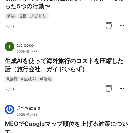
った5つの行動〜
構築
成長
課題解決
more_horiz
0
@
t_boko
2025-09-28
生成AIを使って海外旅行のコストを圧縮した
話（旅行会社、ガイドいらず）
#旅行
#生成AI
AI活用
more_horiz
0
@
Y_Wada18
2025-09-23
MEOでGoogleマップ順位を上げる対策につい
て