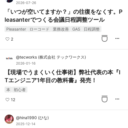
2026-07-26
「いつが空いてますか？」の往復をなくす。P
leasanterでつくる会議日程調整ツール
Pleasanter
ローコード
業務改善
GAS
日程調整
more_horiz
2
@
tecworks
(
株式会社 テックワークス
)
2026-01-16
【現場でうまくいく仕事術】弊社代表の本『I
Tエンジニア1年目の教科書』発売！
本
初心者
more_horiz
12
@
hina1990
(
ひな
)
2025-12-14