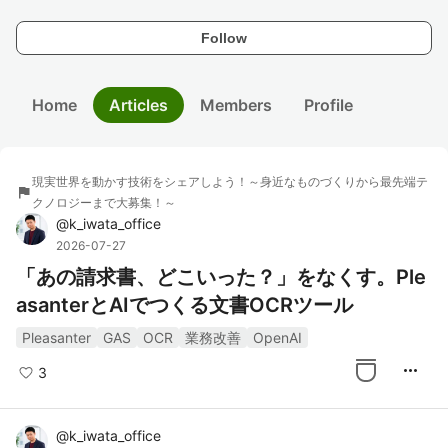
Follow
Home
Articles
Members
Profile
現実世界を動かす技術をシェアしよう！～身近なものづくりから最先端テ
flag
クノロジーまで大募集！～
@
k_iwata_office
2026-07-27
「あの請求書、どこいった？」をなくす。Ple
asanterとAIでつくる文書OCRツール
Pleasanter
GAS
OCR
業務改善
OpenAI
more_horiz
3
@
k_iwata_office