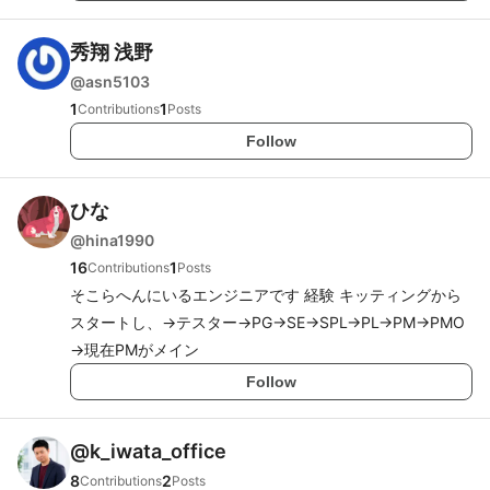
秀翔 浅野
@
asn5103
1
1
Contributions
Posts
Follow
ひな
@
hina1990
16
1
Contributions
Posts
そこらへんにいるエンジニアです 経験 キッティングから
スタートし、→テスター→PG→SE→SPL→PL→PM→PMO
→現在PMがメイン
Follow
@
k_iwata_office
8
2
Contributions
Posts