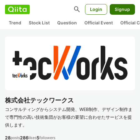
search
Login
Signup
Trend
Stock List
Question
Official Event
Official
株式会社テックワークス
コンサルティングからシステム開発、WEB制作、デザイン制作ま
で専門性の高い技術集団がお客様の要望に合わせたサービスを提
供します。
28
286
5
posts
likes
followers