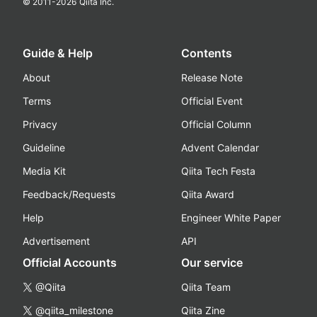
© 2011-
2026
Qiita Inc.
Guide & Help
Contents
About
Release Note
Terms
Official Event
Privacy
Official Column
Guideline
Advent Calendar
Media Kit
Qiita Tech Festa
Feedback/Requests
Qiita Award
Help
Engineer White Paper
Advertisement
API
Official Accounts
Our service
@Qiita
Qiita Team
@qiita_milestone
Qiita Zine