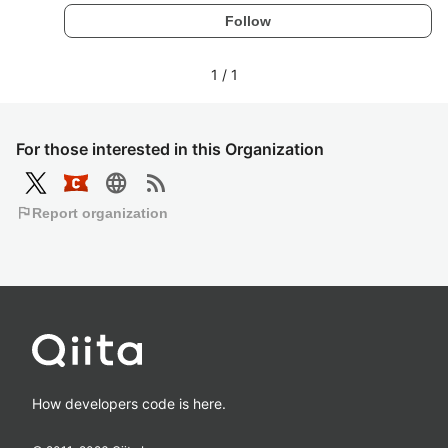
Follow
1
/
1
For those interested in this Organization
language
rss_feed
flag
Report organization
How developers code is here.