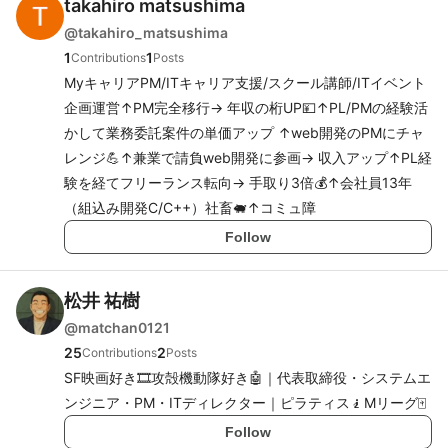
takahiro matsushima
@
takahiro_matsushima
1
1
Contributions
Posts
MyキャリアPM/ITキャリア支援/スクール講師/ITイベント
企画運営↑PM完全移行→ 年収の桁UP💴↑PL/PMの経験活
かして業務委託案件の単価アップ ↑web開発のPMにチャ
レンジ💪↑兼業で請負web開発に参画→ 収入アップ↑PL経
験を経てフリーランス転向→ 手取り3倍💰↑会社員13年
（組込み開発C/C++）社畜🐖↑コミュ障
Follow
松井 祐樹
@
matchan0121
25
2
Contributions
Posts
SF映画好き🎞️攻殻機動隊好き🤖｜代表取締役・システムエ
ンジニア・PM・ITディレクター｜ピラティス🧎Mリーグ🀄
Follow