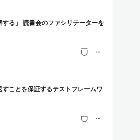
解する」 読書会のファシリテーターを
more_horiz
返すことを保証するテストフレームワ
more_horiz