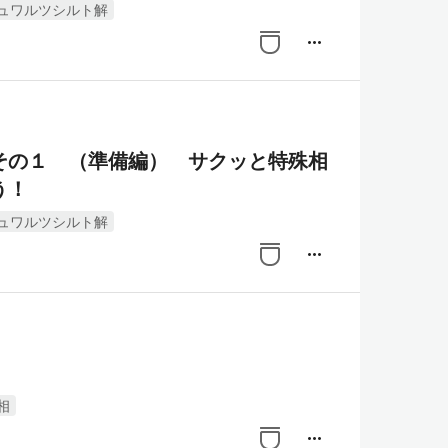
ュワルツシルト解
more_horiz
その１ （準備編） サクッと特殊相
う！
ュワルツシルト解
more_horiz
相
more_horiz