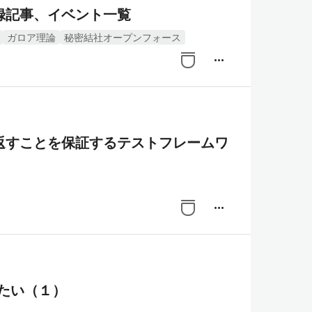
録記事、イベント一覧
ガロア理論
秘密結社オープンフォース
more_horiz
返すことを保証するテストフレームワ
more_horiz
トしたい（１）