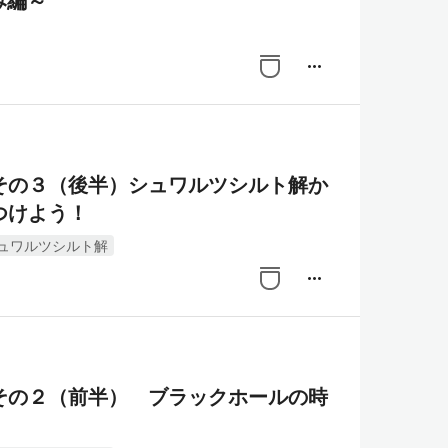
み編～
more_horiz
その３（後半）シュワルツシルト解か
つけよう！
ュワルツシルト解
more_horiz
その２（前半） ブラックホールの時
！