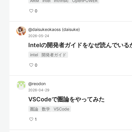
ARM
intel
intrinsic
OpenPOWER
0
@
daisukeokaoss
(
daisuke
)
2026-05-24
Intelの開発者ガイドをなぜ読んでいる
intel
開発者ガイド
0
@
reodon
2026-04-29
VSCodeで圏論をやってみた
圏論
数学
VSCode
1