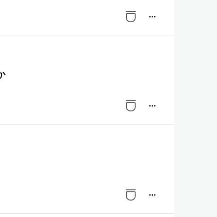
more_horiz
か
more_horiz
more_horiz