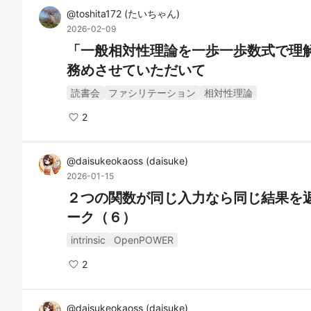
@
toshita172
(
たいちゃん
)
2026-02-09
「一般相対性理論を一歩一歩数式で理
務めさせていただいて
読書会
ファシリテーション
相対性理論
2
@
daisukeokaoss
(
daisuke
)
2026-01-15
２つの関数が同じ入力なら同じ結果を
ーク（６）
intrinsic
OpenPOWER
2
@
daisukeokaoss
(
daisuke
)