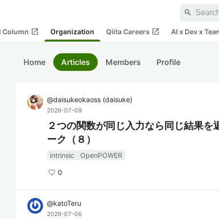
search
open_in_new
open_in_new
al Column
Organization
Qiita Careers
AI x Dev x Tea
Home
Articles
Members
Profile
@
daisukeokaoss
(
daisuke
)
2026-07-09
２つの関数が同じ入力なら同じ結果を
ーク（８）
intrinsic
OpenPOWER
0
@
katoTeru
2026-07-06