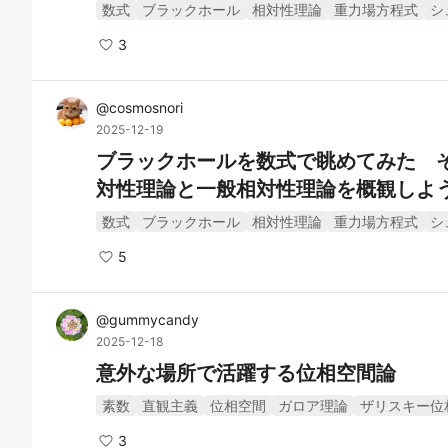
数式
ブラックホール
相対性理論
重力場方程式
シ
3
@
cosmosnori
2025-12-19
ブラックホールを数式で眺めてみた 
対性理論と一般相対性理論を概観しよ
数式
ブラックホール
相対性理論
重力場方程式
シ
5
@
gummycandy
2025-12-18
意外な場所で活躍する位相空間論
素数
直観主義
位相空間
ガロア理論
ザリスキー位
3