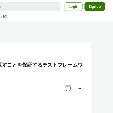
Login
Signup
open_in_new
m
返すことを保証するテストフレームワ
more_horiz