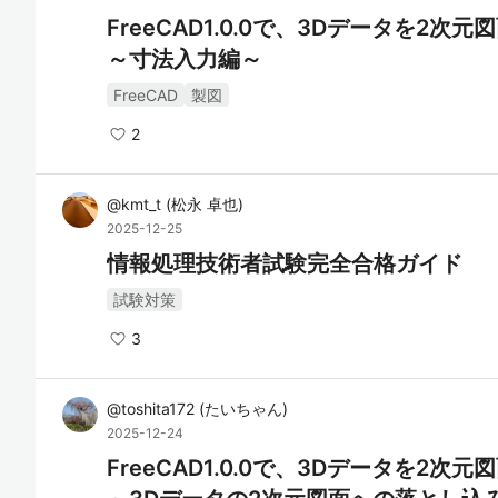
FreeCAD1.0.0で、3Dデータを2
～寸法入力編～
FreeCAD
製図
2
@
kmt_t
(
松永 卓也
)
2025-12-25
情報処理技術者試験完全合格ガイド
試験対策
3
@
toshita172
(
たいちゃん
)
2025-12-24
FreeCAD1.0.0で、3Dデータを2