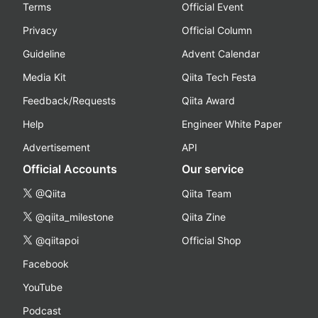
Terms
Official Event
Privacy
Official Column
Guideline
Advent Calendar
Media Kit
Qiita Tech Festa
Feedback/Requests
Qiita Award
Help
Engineer White Paper
Advertisement
API
Official Accounts
Our service
@Qiita
Qiita Team
@qiita_milestone
Qiita Zine
@qiitapoi
Official Shop
Facebook
YouTube
Podcast