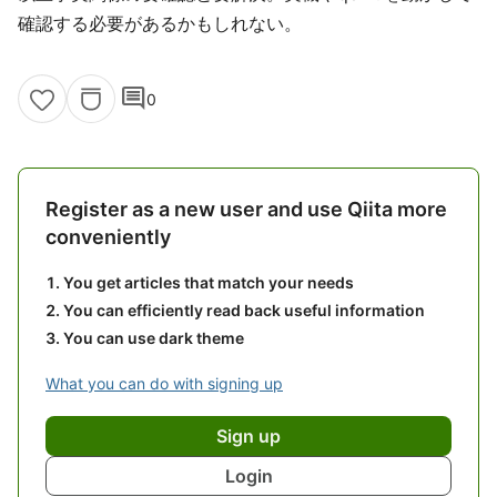
確認する必要があるかもしれない。
comment
0
Register as a new user and use Qiita more
conveniently
You get articles that match your needs
You can efficiently read back useful information
You can use dark theme
What you can do with signing up
Sign up
Login