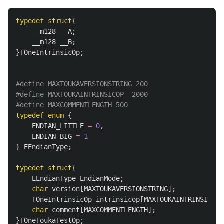
typedef
struct
{
__m128
__A
;
__m128
__B
;
}
TOneIntrinsicOp
;
#define MAXTOUKAVERSIONSTRING 200

#define MAXTOUKAINTRINSICOP  2000

typedef
enum
{
ENDIAN_LITTLE
=
0
,
ENDIAN_BIG
=
1
}
EEndianType
;
typedef
struct
{
EEndianType
EndianMode
;
char
version
[
MAXTOUKAVERSIONSTRING
];
TOneIntrinsicOp
intrinsicop
[
MAXTOUKAINTRINSICOP
]
char
comment
[
MAXCOMMENTLENGTH
];
}
TOneToukaTestOp
;