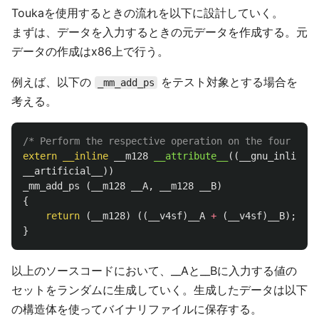
Toukaを使用するときの流れを以下に設計していく。
まずは、データを入力するときの元データを作成する。元
データの作成はx86上で行う。
例えば、以下の
をテスト対象とする場合を
_mm_add_ps
考える。
/* Perform the respective operation on the four SPFP
extern
__inline
__m128
__attribute__
((
__gnu_inline__
__artificial__
))
_mm_add_ps
(
__m128
__A
,
__m128
__B
)
{
return
(
__m128
)
((
__v4sf
)
__A
+
(
__v4sf
)
__B
);
}
以上のソースコードにおいて、__Aと__Bに入力する値の
セットをランダムに生成していく。生成したデータは以下
の構造体を使ってバイナリファイルに保存する。