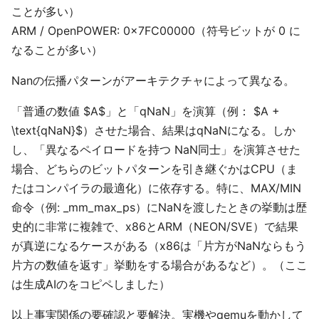
ことが多い）
ARM / OpenPOWER: 0x7FC00000（符号ビットが 0 に
なることが多い）
Nanの伝播パターンがアーキテクチャによって異なる。
「普通の数値 $A$」と「qNaN」を演算（例： $A +
\text{qNaN}$）させた場合、結果はqNaNになる。しか
し、「異なるペイロードを持つ NaN同士」を演算させた
場合、どちらのビットパターンを引き継ぐかはCPU（ま
たはコンパイラの最適化）に依存する。特に、MAX/MIN
命令（例: _mm_max_ps）にNaNを渡したときの挙動は歴
史的に非常に複雑で、x86とARM（NEON/SVE）で結果
が真逆になるケースがある（x86は「片方がNaNならもう
片方の数値を返す」挙動をする場合があるなど）。（ここ
は生成AIのをコピペしました）
以上事実関係の要確認と要解決。実機やqemuを動かして