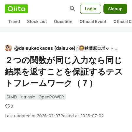
search
Login
Signup
Trend
Stock List
Question
Official Event
Official
@
daisukeokaoss
(
daisuke
)
in
秋葉原ロボット部
２つの関数が同じ入力なら同じ
結果を返すことを保証するテス
トフレームワーク（７）
SIMD
intrinsic
OpenPOWER
0
Last updated at
2026-07-07
Posted at
2026-07-02