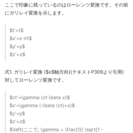
ここで印象に残っているのはローレンツ変換です。その前
にガリレイ変換を示します。
$t'=t$
$x'=x-Vt$
$y'=y$
$z'=z$
式1. ガリレイ変換 ($x$軸方向)(テキストP309より引用)
対してローレンツ変換です。
$ct'=\gamma (ct-\beta x)$
$x'=\gamma (-\beta (ct)+x)$
$y'=y$
$z'=z$
$\left(ここで, \gamma = \frac{1}{ \sqrt{1 -