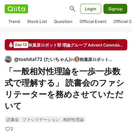
search
Login
Signup
Trend
Stock List
Question
Official Event
Official
秋葉原ロボット部 理論グループ
Advent Calendar
202
Day 13
@
toshita172
(
たいちゃん
)
in
秋葉原ロボット部
「一般相対性理論を一歩一歩数
式で理解する」 読書会のファシ
リテーターを務めさせていただ
いて
読書会
ファシリテーション
相対性理論
2