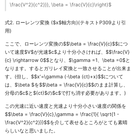
\frac{V^2}{c^2}}}, \beta = \frac{V}{c}\right)$
式2. ローレンツ変換 ($x$軸方向)(テキストP309より引
用)
ここで、ローレンツ変換の$$\beta = \frac{V}{c}$$につ
いて速度$V$が光速$c$より十分小さければ、$$\frac{V}
{c} \rightarrow 0$$となり、$\gamma =1、\beta =0$と
なります。するとガリレイ変換と一致させることが出来ま
す。(但し、$$x'=\gamma (-\beta (ct)+x)$$について
は、$\beta $を$$\beta = \frac{V}{c}$$のまま計算し、
分母の$c$と$(ct)$の$c$で打ち消す必要があります。)
この光速に近い速度と光速より十分小さい速度の関係を
$$\beta = \frac{V}{c},\gamma = \frac{1}{ \sqrt{1 -
\frac{V^2}{c^2}}}$$を介して表せるところがとても素晴
らしいなと思いました。