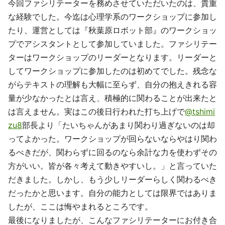
今回ファシリテーターを務めさせていただいたのは、貴重
な経験でした。今迄は心理学系のワークショップに参加し
たり、運営としては『秋葉原ロボット部』のワークショッ
プでアシスタントとして参加していました。ファシリテー
ターはワークショップのリーダーとなります。リーダーと
してワークショップに参加したのは初めてでした。残念な
がらテキストの理解も大幅に至らず、自分の抱えきれる容
量が少なかったとは言え、積極的に関わることが出来たと
は言えません。実はこの後日行われた打ち上げで
@tshimi
zu8
部長より「たいちゃんがあまり関わり過ぎないのは却
ってよかった。ワークショップが回らないならやはり関わ
るべきだが、関わらずに回るのなら余計な力を使わずその
方がいい。皆が各々考えて動きやすいし。」と言っていた
だきました。しかし、もう少しリーダーらしく関わるべき
だったかと思います。自分の能力としては限界ではありま
したが、ここは悔やまれるところです。
最後になりましたが、こんなファシリテーターにお付き合