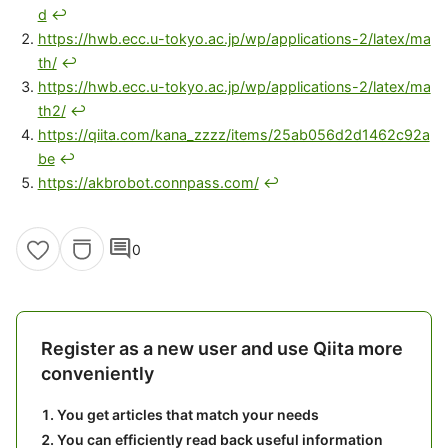
d
↩
https://hwb.ecc.u-tokyo.ac.jp/wp/applications-2/latex/ma
th/
↩
https://hwb.ecc.u-tokyo.ac.jp/wp/applications-2/latex/ma
th2/
↩
https://qiita.com/kana_zzzz/items/25ab056d2d1462c92a
be
↩
https://akbrobot.connpass.com/
↩
comment
0
Register as a new user and use Qiita more
conveniently
You get articles that match your needs
You can efficiently read back useful information