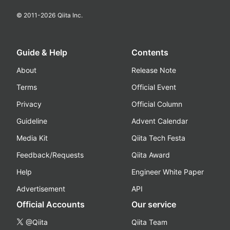
© 2011-
2026
Qiita Inc.
Guide & Help
Contents
About
Release Note
Terms
Official Event
Privacy
Official Column
Guideline
Advent Calendar
Media Kit
Qiita Tech Festa
Feedback/Requests
Qiita Award
Help
Engineer White Paper
Advertisement
API
Official Accounts
Our service
@Qiita
Qiita Team