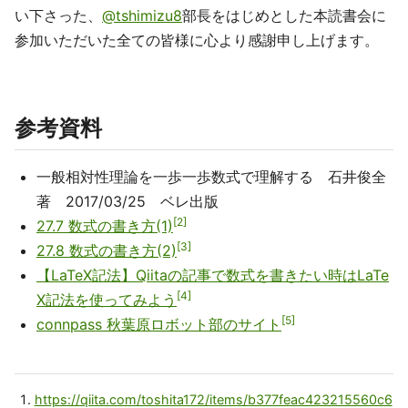
い下さった、
@tshimizu8
部長をはじめとした本読書会に
参加いただいた全ての皆様に心より感謝申し上げます。
参考資料
一般相対性理論を一歩一歩数式で理解する 石井俊全
著 2017/03/25 ベレ出版
2
27.7 数式の書き方(1)
3
27.8 数式の書き方(2)
【LaTeX記法】Qiitaの記事で数式を書きたい時はLaTe
4
X記法を使ってみよう
5
connpass 秋葉原ロボット部のサイト
https://qiita.com/toshita172/items/b377feac423215560c6