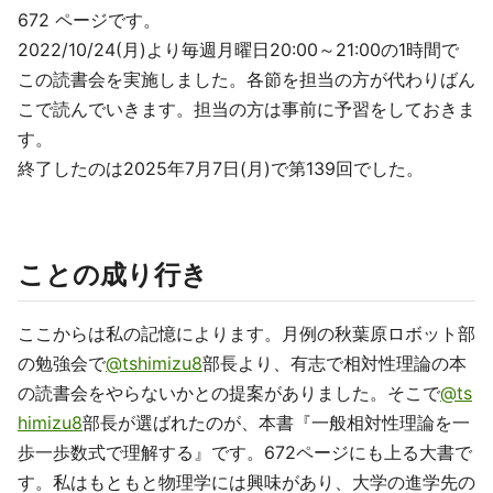
672 ページです。
2022/10/24(月)より毎週月曜日20:00～21:00の1時間で
この読書会を実施しました。各節を担当の方が代わりばん
こで読んでいきます。担当の方は事前に予習をしておきま
す。
終了したのは2025年7月7日(月)で第139回でした。
ことの成り行き
ここからは私の記憶によります。月例の秋葉原ロボット部
の勉強会で
@tshimizu8
部長より、有志で相対性理論の本
の読書会をやらないかとの提案がありました。そこで
@ts
himizu8
部長が選ばれたのが、本書『一般相対性理論を一
歩一歩数式で理解する』です。672ページにも上る大書で
す。私はもともと物理学には興味があり、大学の進学先の