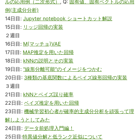
ルの応用例（二次形式）
, Q:
固有値、固有ベクトルの応用
例(主成分分析)
14日目:
Jupyter notebook ショートカット解説
15日目:
リッジ回帰の実装
２週目
16日目:
M(マッチョ)VAE
17日目:
MAP推定を用いた回帰
18日目:
kNNの説明とその実装
19日目:
"線形分離可能"のイメージをつかむ
20日目:
3種類の基底関数によるベイズ線形回帰の実装
３週目
21日目:
kNNとベイズ誤り確率
22日目:
ベイズ推定を用いた回帰
23日目:
機械学習初心者が確率的主成分分析を頑張って理
解しようとしてみた
24日目:
データ前処理入門編！
25日目:
特異値分解と低ランク近似について