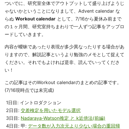
ついでに、研究室全体でアウトプットして盛り上げようじ
ゃないかということになりまして、Advent calendar な
らぬ
Workout calendar
として、7/16から夏休み前まで
の１ヶ月間、研究室持ちまわりで一人ずつ記事をアップロ
ードしていきます。
内容が曖昧であったり表現が多少異なったりする場合があ
りますので、解説記事というより勉強のメモとして捉えて
ください。それでもよければ是非、読んでいってくださ
い！
この記事はそのWorkout calendarのまとめの記事です。
(7/16現時点では未完成)
1日目: イントロダクション
2日目:
交差検定を用いたモデル選択
3日目:
Nadaraya-Watson推定 と k近傍法(前編)
4日目: 甲:
データ数が入力次元より少ない場合の重回帰