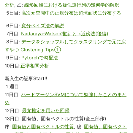
分析
, 乙:
線形回帰における疑似逆行列の幾何学的解釈
5日目:
高次元空間中の正規分布は超球面状に分布する
6日目:
変分ベイズ法の解説
7日目:
Nadaraya-Watson推定 と k近傍法(後編)
8日目:
データをシャッフルしてクラスタリングで元に戻
すやつ Clustering Tips①
9日目:
Pytorchで勾配法
10日目:
正準相関分析
新入生の記事Start!!
１週目
11日目:
ハードマージンSVMについて勉強したことのまと
め
12日目:
最尤推定を用いた回帰
13日目: 固有値、固有ベクトルの性質(全三部作)
序:
固有値と固有ベクトルの性質
, 破:
固有値、固有ベクト