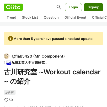
search
Login
Signup
Trend
Stock List
Question
Official Event
Official
info
More than 5 years have passed since last update.
@
flab5420
(
Mr. Component
)
in
九州工業大学古川研究室
古川研究室 ~Workout calendar
~ の紹介
#研究
50