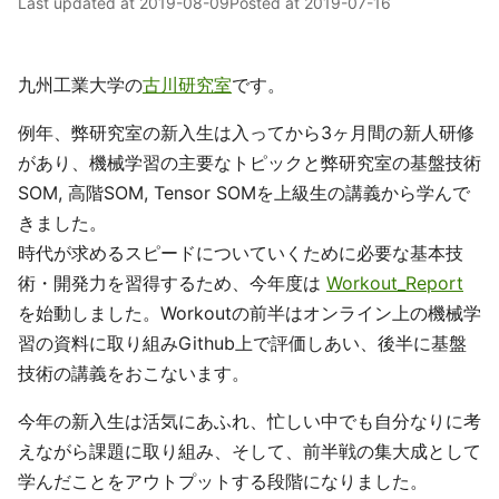
Last updated at
2019-08-09
Posted at
2019-07-16
九州工業大学の
古川研究室
です。
例年、弊研究室の新入生は入ってから3ヶ月間の新人研修
があり、機械学習の主要なトピックと弊研究室の基盤技術
SOM, 高階SOM, Tensor SOMを上級生の講義から学んで
きました。
時代が求めるスピードについていくために必要な基本技
術・開発力を習得するため、今年度は
Workout_Report
を始動しました。Workoutの前半はオンライン上の機械学
習の資料に取り組みGithub上で評価しあい、後半に基盤
技術の講義をおこないます。
今年の新入生は活気にあふれ、忙しい中でも自分なりに考
えながら課題に取り組み、そして、前半戦の集大成として
学んだことをアウトプットする段階になりました。