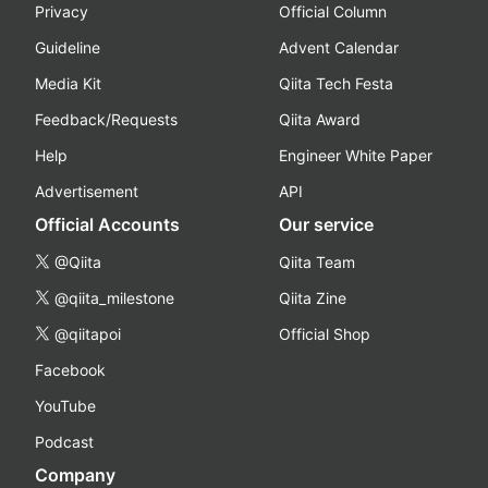
Privacy
Official Column
Guideline
Advent Calendar
Media Kit
Qiita Tech Festa
Feedback/Requests
Qiita Award
Help
Engineer White Paper
Advertisement
API
Official Accounts
Our service
@Qiita
Qiita Team
@qiita_milestone
Qiita Zine
@qiitapoi
Official Shop
Facebook
YouTube
Podcast
Company