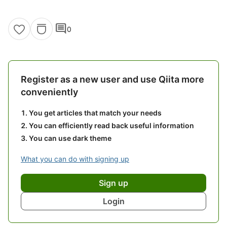
comment
0
Register as a new user and use Qiita more
conveniently
You get articles that match your needs
You can efficiently read back useful information
You can use dark theme
What you can do with signing up
Sign up
Login