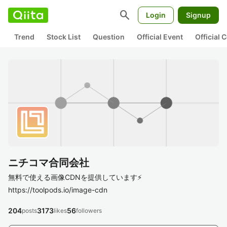
search
Login
Signup
Trend
Stock List
Question
Official Event
Official
ニチコマ合同会社
無料で使える画像CDNを提供しています⚡
https://toolpods.io/image-cdn
204
3173
56
posts
likes
followers