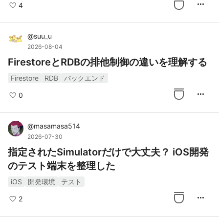
more_horiz
4
@
suu_u
2026-08-04
FirestoreとRDBの排他制御の違いを理解する
Firestore
RDB
バックエンド
more_horiz
0
@
masamasa514
2026-07-30
指定されたSimulatorだけで大丈夫？ iOS開発
のテスト端末を整理した
iOS
開発環境
テスト
more_horiz
2