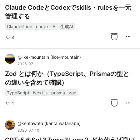
Claude CodeとCodexでskills・rulesを一元
管理する
ClaudeCode
codex
AI
生成AI
more_horiz
4
@
like-mountain
(
like-mountain
)
2026-07-11
Zod とは何か（TypeScript、Prismaの型と
の違いを含めて確認）
TypeScript
Next.js
prisma
zod
more_horiz
1
@
kentawata
(
kenta watanabe
)
2026-07-10