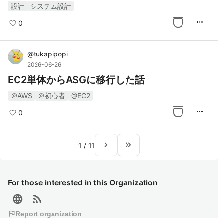
設計
システム設計
more_horiz
0
@
tukapipopi
2026-06-26
EC2単体からASGに移行した話
＠AWS
＠初心者
@EC2
more_horiz
0
navigate_next
keyboard_double_arrow_right
1
/
11
For those interested in this Organization
language
rss_feed
flag
Report organization