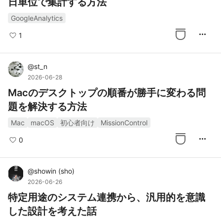
日単位で集計する方法
GoogleAnalytics
more_horiz
1
@
st_n
2026-06-28
Macのデスクトップの順番が勝手に変わる問
題を解決する方法
Mac
macOS
初心者向け
MissionControl
more_horiz
0
@
showin
(
sho
)
2026-06-26
特定用途のシステム連携から、汎用的を意識
した設計を考えた話