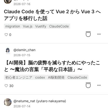
2026-07-16
Claude Code を使って Vue 2 から Vue 3 へ
アプリを移行した話
migration
Vue.js
Vuetify
ClaudeCode
more_horiz
0
@
damin_chan
2026-07-15
【AI開発】脳の疲弊を減らすためにやったこ
と 〜魔法の言葉「平易な日本語」〜
初心者エンジニア
codex
AI駆動開発
ClaudeCode
more_horiz
30
@
natume_nat
(
yutaro nakayama
)
2026-07-14