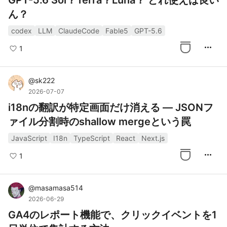
GPT-5.6 Sol？Terra？Luna？ どれ使えば良い
ん？
codex
LLM
ClaudeCode
Fable5
GPT-5.6
more_horiz
1
@
sk222
2026-07-07
i18nの翻訳が特定画面だけ消える — JSONフ
ァイル分割時のshallow mergeという罠
JavaScript
I18n
TypeScript
React
Next.js
more_horiz
1
@
masamasa514
2026-06-29
GA4のレポート機能で、クリックイベントを1