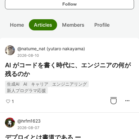
Follow
Home
Articles
Members
Profile
@
natume_nat
(
yutaro nakayama
)
2026-08-10
AI がコードを書く時代に、エンジニアの何が
残るのか
生成AI
AI
キャリア
エンジニアリング
新人プログラマ応援
more_horiz
1
@
hrfm1623
2026-08-07
デプロイとは書道である ー