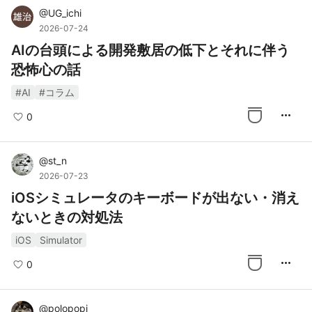
@
UG_ichi
2026-07-24
AIの台頭による開発敷居の低下とそれに伴う
恐怖心の話
#AI
#コラム
more_horiz
0
@
st_n
2026-07-23
iOSシミュレータのキーボードが出ない・消え
ないときの対処法
iOS
Simulator
more_horiz
0
@
polopopi