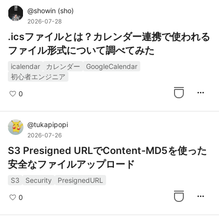
@
showin
(
sho
)
2026-07-28
.icsファイルとは？カレンダー連携で使われる
ファイル形式について調べてみた
icalendar
カレンダー
GoogleCalendar
初心者エンジニア
more_horiz
0
@
tukapipopi
2026-07-26
S3 Presigned URLでContent-MD5を使った
安全なファイルアップロード
S3
Security
PresignedURL
more_horiz
0