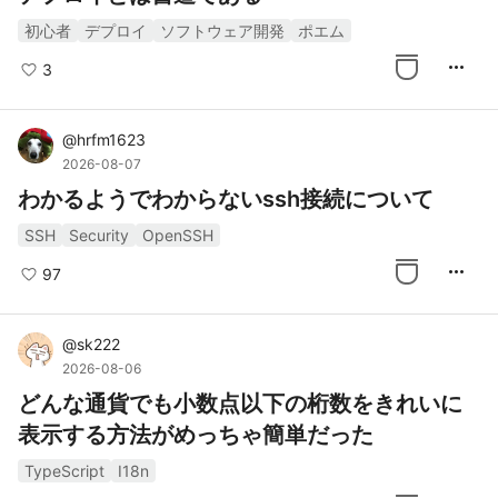
初心者
デプロイ
ソフトウェア開発
ポエム
more_horiz
3
@
hrfm1623
2026-08-07
わかるようでわからないssh接続について
SSH
Security
OpenSSH
more_horiz
97
@
sk222
2026-08-06
どんな通貨でも小数点以下の桁数をきれいに
表示する方法がめっちゃ簡単だった
TypeScript
I18n