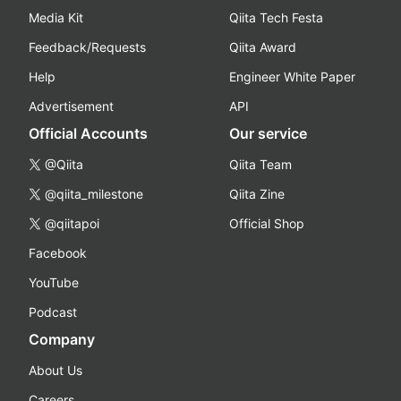
Media Kit
Qiita Tech Festa
Feedback/Requests
Qiita Award
Help
Engineer White Paper
Advertisement
API
Official Accounts
Our service
@Qiita
Qiita Team
@qiita_milestone
Qiita Zine
@qiitapoi
Official Shop
Facebook
YouTube
Podcast
Company
About Us
Careers