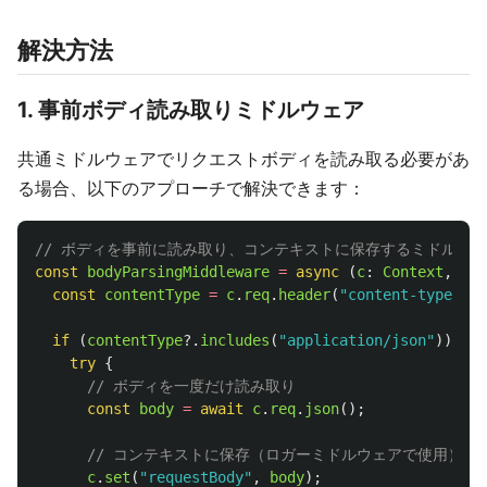
解決方法
1. 事前ボディ読み取りミドルウェア
共通ミドルウェアでリクエストボディを読み取る必要があ
る場合、以下のアプローチで解決できます：
// ボディを事前に読み取り、コンテキストに保存するミドルウ
const
bodyParsingMiddleware
=
async 
(
c
:
Context
,
nex
const
contentType
=
c
.
req
.
header
(
"
content-type
"
);
if 
(
contentType
?.
includes
(
"
application/json
"
))
{
try
{
// ボディを一度だけ読み取り
const
body
=
await
c
.
req
.
json
();
// コンテキストに保存（ロガーミドルウェアで使用）
c
.
set
(
"
requestBody
"
,
body
);