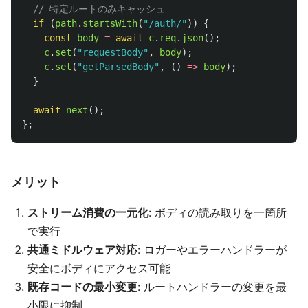
// 特定ルートのみキャッシュ
if 
(
path
.
startsWith
(
"
/auth/
"
))
{
const
body
=
await
c
.
req
.
json
();
c
.
set
(
"
requestBody
"
,
body
);
c
.
set
(
"
getParsedBody
"
,
()
=>
body
);
}
await
next
();
};
メリット
ストリーム消費の一元化
: ボディの読み取りを一箇所
で実行
共通ミドルウェア対応
: ロガーやエラーハンドラーが
安全にボディにアクセス可能
既存コードの最小変更
: ルートハンドラーの変更を最
小限に抑制