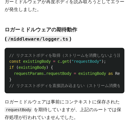
ガーミドルウェアが再度ボディを読み取ろうとしてエラー
が発生しました。
ロガーミドルウェアの期待動作
(
)
/middleware/logger.ts
// リクエストボディを取得（ストリームを消費しないよう注意）
const
existingBody
=
c
.
get
(
"
requestBody
"
);
if 
(
existingBody
)
{
requestParams
.
requestBody
=
existingBody
as 
Record
}
// リクエストボディを直接読み込まない（ストリーム消費を避
ロガーミドルウェアは事前にコンテキストに保存された
を期待していますが、上記のルートでは保
requestBody
存処理が行われていませんでした。