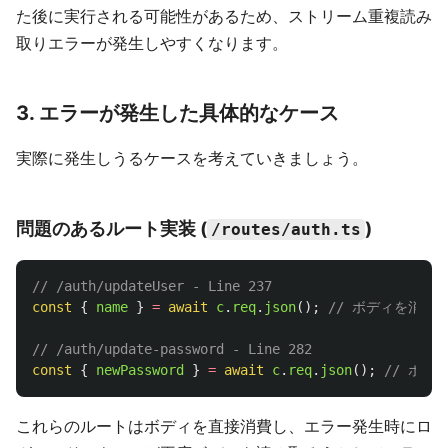
た後に実行される可能性があるため、ストリーム重複読み
取りエラーが発生しやすくなります。
3. エラーが発生した具体的なケース
実際に発生しうるケースを考えていきましょう。
問題のあるルート実装 (
)
/routes/auth.ts
// /auth/updateUser - Line 237
const
{
name
}
=
await
c
.
req
.
json
();
// ボディを消費
// /auth/update-password - Line 282
const
{
newPassword
}
=
await
c
.
req
.
json
();
// ボデ
これらのルートはボディを直接消費し、エラー発生時にロ