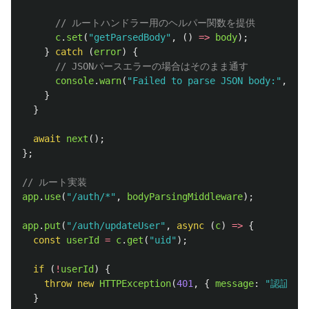
// ルートハンドラー用のヘルパー関数を提供
c
.
set
(
"
getParsedBody
"
,
()
=>
body
);
}
catch 
(
error
)
{
// JSONパースエラーの場合はそのまま通す
console
.
warn
(
"
Failed to parse JSON body:
"
,
err
}
}
await
next
();
};
// ルート実装
app
.
use
(
"
/auth/*
"
,
bodyParsingMiddleware
);
app
.
put
(
"
/auth/updateUser
"
,
async 
(
c
)
=>
{
const
userId
=
c
.
get
(
"
uid
"
);
if 
(
!
userId
)
{
throw
new
HTTPException
(
401
,
{
message
:
"
認証が必
}