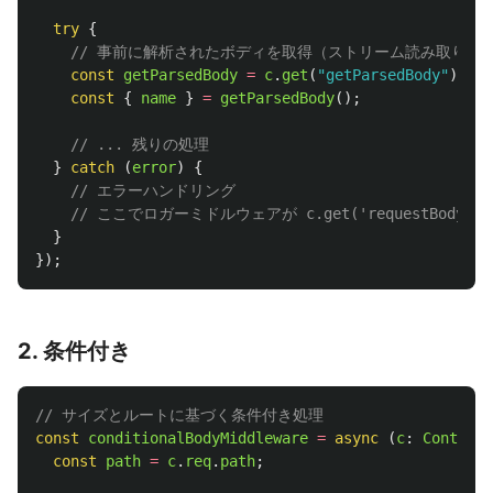
try
{
// 事前に解析されたボディを取得（ストリーム読み取りな
const
getParsedBody
=
c
.
get
(
"
getParsedBody
"
);
const
{
name
}
=
getParsedBody
();
// ... 残りの処理
}
catch 
(
error
)
{
// エラーハンドリング
// ここでロガーミドルウェアが c.get('requestBody
}
});
2. 条件付き
// サイズとルートに基づく条件付き処理
const
conditionalBodyMiddleware
=
async 
(
c
:
Context
,
const
path
=
c
.
req
.
path
;