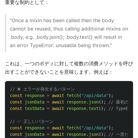
重要な制約として：
"Once a mixin has been called then the body
cannot be reused, thus calling additional mixins on
.body, e.g. .body.json(); .body.text() will result in
an error TypeError: unusable being thrown."
これは、一つのボディに対して複数の消費メソッドを呼び
出すことができないことを意味します。例えば：
// ❌ エラーが発生するパターン
const
response
=
await
fetch
(
"
/api/data
"
);
const
jsonData
=
await
response
.
json
();
// 最初の消費
const
textData
=
await
response
.
text
();
// TypeError
// ✅ 正しいパターン
const
response
=
await
fetch
(
"
/api/data
"
);
const
jsonData
=
await
response
.
json
();
// 一度だけ消