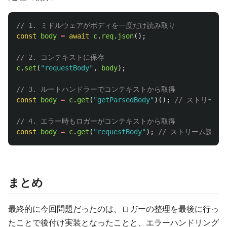
// 1. ミドルウェアがボディを一度だけ読み取り
const
body
=
await
c
.
req
.
json
();
// 2. コンテキストに保存
c
.
set
(
"
requestBody
"
,
body
);
// 3. ルートハンドラーでコンテキストから取得
const
body
=
c
.
get
(
"
getParsedBody
"
)();
// ストリーム
// 4. エラー時もロガーがコンテキストから取得
const
body
=
c
.
get
(
"
requestBody
"
);
// ストリーム読み
まとめ
最終的に今回問題だったのは、ロガーの整理を最後に行っ
たことで後付け実装となったことと、エラーハンドリング