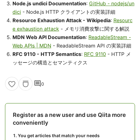
Node.js undici Documentation
:
GitHub - nodejs/un
dici
- Node.js HTTP クライアントの実装詳細
Resource Exhaustion Attack - Wikipedia
:
Resourc
e exhaustion attack
- メモリ消費攻撃に関する解説
MDN Web API Documentation
:
ReadableStream -
Web APIs | MDN
- ReadableStream API の実装詳細
RFC 9110 - HTTP Semantics
:
RFC 9110
- HTTP メ
ッセージの構造とセマンティクス
comment
0
Register as a new user and use Qiita more
conveniently
You get articles that match your needs