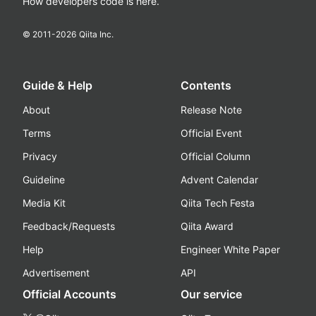
How developers code is here.
© 2011-
2026
Qiita Inc.
Guide & Help
Contents
About
Release Note
Terms
Official Event
Privacy
Official Column
Guideline
Advent Calendar
Media Kit
Qiita Tech Festa
Feedback/Requests
Qiita Award
Help
Engineer White Paper
Advertisement
API
Official Accounts
Our service