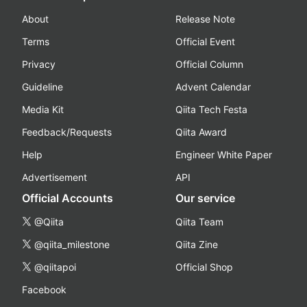
About
Release Note
Terms
Official Event
Privacy
Official Column
Guideline
Advent Calendar
Media Kit
Qiita Tech Festa
Feedback/Requests
Qiita Award
Help
Engineer White Paper
Advertisement
API
Official Accounts
Our service
@Qiita
Qiita Team
@qiita_milestone
Qiita Zine
@qiitapoi
Official Shop
Facebook