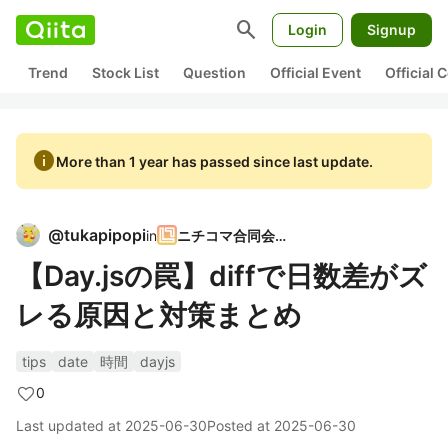
search
Login
Signup
Trend
Stock List
Question
Official Event
Official
info
More than 1 year has passed since last update.
@
tukapipopi
in
ニチコマ合同会社
【Day.jsの罠】diffで日数差がズ
レる原因と対策まとめ
tips
date
時間
dayjs
0
Last updated at
2025-06-30
Posted at
2025-06-30