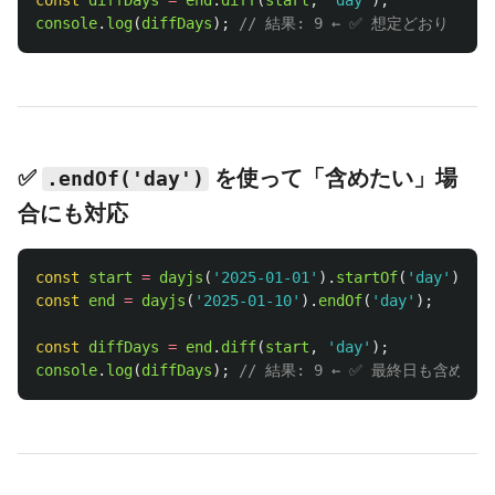
const
diffDays
=
end
.
diff
(
start
,
'
day
'
);
console
.
log
(
diffDays
);
// 結果: 9 ← ✅ 想定どおり
✅
を使って「含めたい」場
.endOf('day')
合にも対応
const
start
=
dayjs
(
'
2025-01-01
'
).
startOf
(
'
day
'
);
const
end
=
dayjs
(
'
2025-01-10
'
).
endOf
(
'
day
'
);
const
diffDays
=
end
.
diff
(
start
,
'
day
'
);
console
.
log
(
diffDays
);
// 結果: 9 ← ✅ 最終日も含め