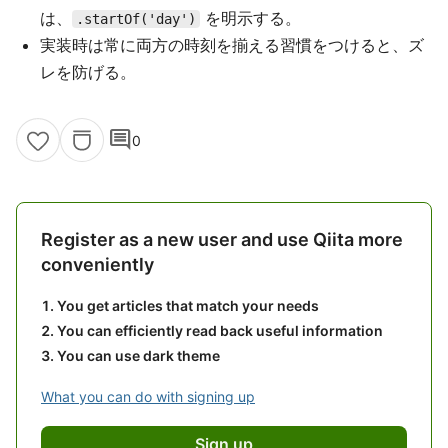
は、
を明示する。
.startOf('day')
実装時は常に両方の時刻を揃える習慣をつけると、ズ
レを防げる。
comment
0
Register as a new user and use Qiita more
conveniently
You get articles that match your needs
You can efficiently read back useful information
You can use dark theme
What you can do with signing up
Sign up