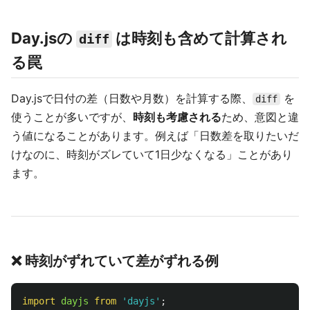
Day.jsの
は時刻も含めて計算され
diff
る罠
Day.jsで日付の差（日数や月数）を計算する際、
を
diff
使うことが多いですが、
時刻も考慮される
ため、意図と違
う値になることがあります。例えば「日数差を取りたいだ
けなのに、時刻がズレていて1日少なくなる」ことがあり
ます。
❌ 時刻がずれていて差がずれる例
import
dayjs
from
'
dayjs
'
;