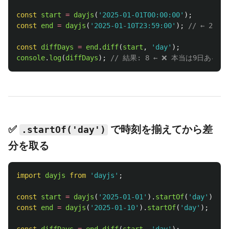
const
start
=
dayjs
(
'
2025-01-01T00:00:00
'
);
const
end
=
dayjs
(
'
2025-01-10T23:59:00
'
);
// ← 23:59
const
diffDays
=
end
.
diff
(
start
,
'
day
'
);
console
.
log
(
diffDays
);
// 結果: 8 ← ❌ 本当は9日ある
✅
で時刻を揃えてから差
.startOf('day')
分を取る
import
dayjs
from
'
dayjs
'
;
const
start
=
dayjs
(
'
2025-01-01
'
).
startOf
(
'
day
'
);
const
end
=
dayjs
(
'
2025-01-10
'
).
startOf
(
'
day
'
);