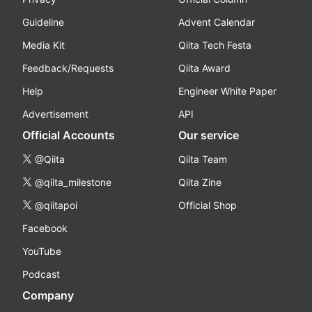
Guideline
Advent Calendar
Media Kit
Qiita Tech Festa
Feedback/Requests
Qiita Award
Help
Engineer White Paper
Advertisement
API
Official Accounts
Our service
@Qiita
Qiita Team
@qiita_milestone
Qiita Zine
@qiitapoi
Official Shop
Facebook
YouTube
Podcast
Company