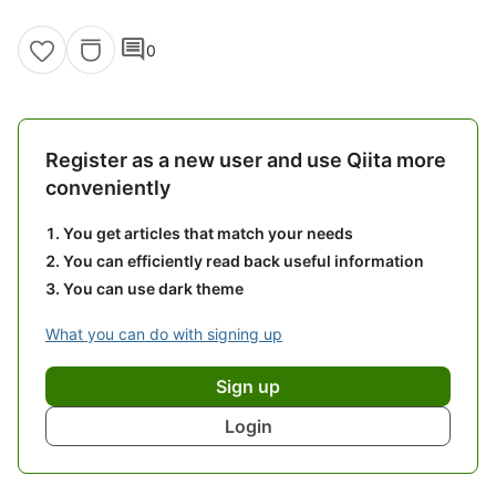
comment
0
Register as a new user and use Qiita more
conveniently
You get articles that match your needs
You can efficiently read back useful information
You can use dark theme
What you can do with signing up
Sign up
Login