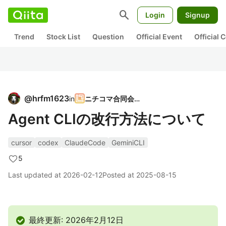
search
Login
Signup
Trend
Stock List
Question
Official Event
Official
@
hrfm1623
in
ニチコマ合同会社
Agent CLIの改行方法について
cursor
codex
ClaudeCode
GeminiCLI
5
Last updated at
2026-02-12
Posted at
2025-08-15
最終更新: 2026年2月12日