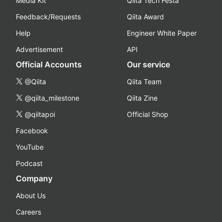
Media Kit
Qiita Tech Festa
Feedback/Requests
Qiita Award
Help
Engineer White Paper
Advertisement
API
Official Accounts
Our service
@Qiita
Qiita Team
@qiita_milestone
Qiita Zine
@qiitapoi
Official Shop
Facebook
YouTube
Podcast
Company
About Us
Careers