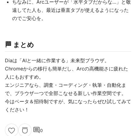
ちなみに、Arcユーザーが「水平タブだからな…」と敬
遠してた人も、最近は垂直タブが使えるようになった
のでご安心を。
🏁 まとめ
Diaは「AIと一緒に作業する」未来型ブラウザ。
Chromeからの移行も簡単だし、Arcの高機能さに疲れた
人にもおすすめ。
エンジニアなら、調査・コーディング・執筆・自動化ま
で、ブラウザ一つで全部こなせる新しい作業空間です。
今はベータ＆招待制ですが、気になったらぜひ試してみて
ください！
comment
0