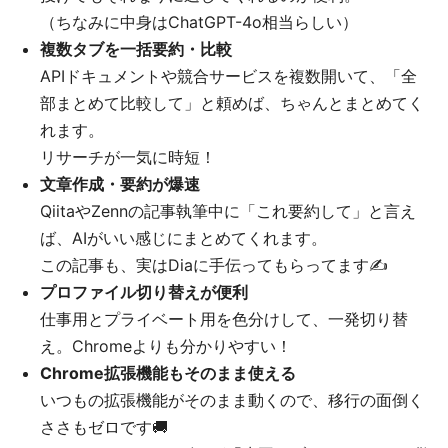
（ちなみに中身はChatGPT-4o相当らしい）
複数タブを一括要約・比較
APIドキュメントや競合サービスを複数開いて、「全
部まとめて比較して」と頼めば、ちゃんとまとめてく
れます。
リサーチが一気に時短！
文章作成・要約が爆速
QiitaやZennの記事執筆中に「これ要約して」と言え
ば、AIがいい感じにまとめてくれます。
この記事も、実はDiaに手伝ってもらってます✍️
プロファイル切り替えが便利
仕事用とプライベート用を色分けして、一発切り替
え。Chromeよりも分かりやすい！
Chrome拡張機能もそのまま使える
いつもの拡張機能がそのまま動くので、移行の面倒く
ささもゼロです🚚