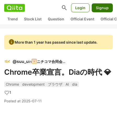
search
Login
Signup
Trend
Stock List
Question
Official Event
Official
info
More than 1 year has passed since last update.
@
suu_u
in
ニチコマ合同会社
Chrome卒業宣言。Diaの時代 💎
Chrome
development
ブラウザ
AI
dia
1
Posted at
2025-07-11