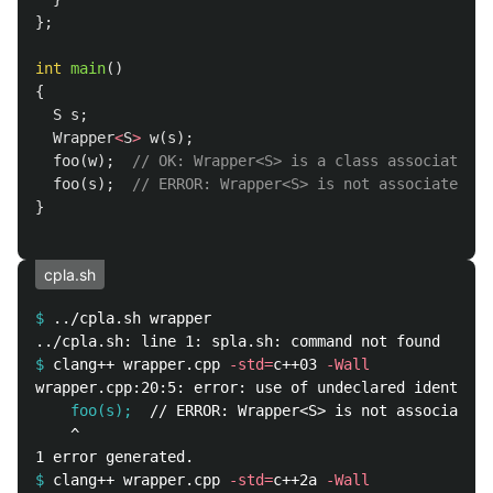
};
int
main
()
{
S
s
;
Wrapper
<
S
>
w
(
s
);
foo
(
w
);
// OK: Wrapper<S> is a class associated w
foo
(
s
);
// ERROR: Wrapper<S> is not associated wi
}
cpla.sh
$
$
clang++ wrapper.cpp 
-std
=
c++03 
-Wall
    foo(s);
    ^

$
clang++ wrapper.cpp 
-std
=
c++2a 
-Wall