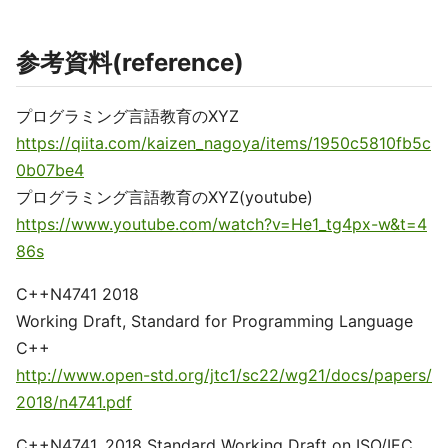
参考資料(reference)
プログラミング言語教育のXYZ
https://qiita.com/kaizen_nagoya/items/1950c5810fb5c
0b07be4
プログラミング言語教育のXYZ(youtube)
https://www.youtube.com/watch?v=He1_tg4px-w&t=4
86s
C++N4741 2018
Working Draft, Standard for Programming Language
C++
http://www.open-std.org/jtc1/sc22/wg21/docs/papers/
2018/n4741.pdf
C++N4741, 2018 Standard Working Draft on ISO/IEC