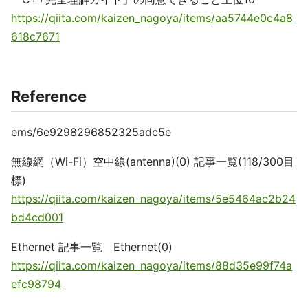
https://qiita.com/kaizen_nagoya/items/aa5744e0c4a8
618c7671
Reference
ems/6e9298296852325adc5e
無線網（Wi-Fi）空中線(antenna)(0) 記事一覧(118/300目
標)
https://qiita.com/kaizen_nagoya/items/5e5464ac2b24
bd4cd001
Ethernet 記事一覧 Ethernet(0)
https://qiita.com/kaizen_nagoya/items/88d35e99f74a
efc98794