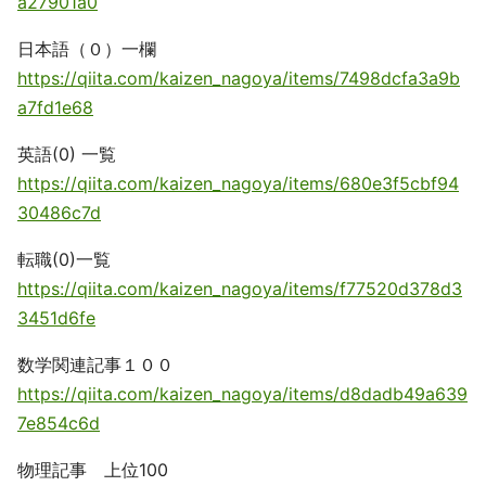
a27901a0
日本語（０）一欄
https://qiita.com/kaizen_nagoya/items/7498dcfa3a9b
a7fd1e68
英語(0) 一覧
https://qiita.com/kaizen_nagoya/items/680e3f5cbf94
30486c7d
転職(0)一覧
https://qiita.com/kaizen_nagoya/items/f77520d378d3
3451d6fe
数学関連記事１００
https://qiita.com/kaizen_nagoya/items/d8dadb49a639
7e854c6d
物理記事 上位100