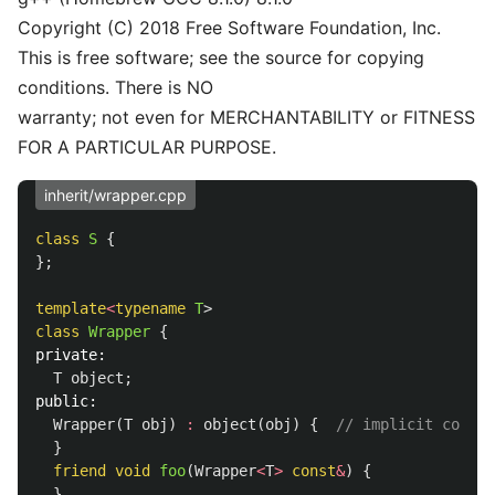
Copyright (C) 2018 Free Software Foundation, Inc.
This is free software; see the source for copying
conditions. There is NO
warranty; not even for MERCHANTABILITY or FITNESS
FOR A PARTICULAR PURPOSE.
inherit/wrapper.cpp
class
S
{
};
template
<
typename
T
>
class
Wrapper
{
private:
T
object
;
public:
Wrapper
(
T
obj
)
:
object
(
obj
)
{
// implicit conver
}
friend
void
foo
(
Wrapper
<
T
>
const
&
)
{
}