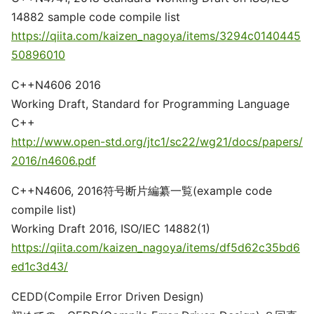
14882 sample code compile list
https://qiita.com/kaizen_nagoya/items/3294c0140445
50896010
C++N4606 2016
Working Draft, Standard for Programming Language
C++
http://www.open-std.org/jtc1/sc22/wg21/docs/papers/
2016/n4606.pdf
C++N4606, 2016符号断片編纂一覧(example code
compile list)
Working Draft 2016, ISO/IEC 14882(1)
https://qiita.com/kaizen_nagoya/items/df5d62c35bd6
ed1c3d43/
CEDD(Compile Error Driven Design)