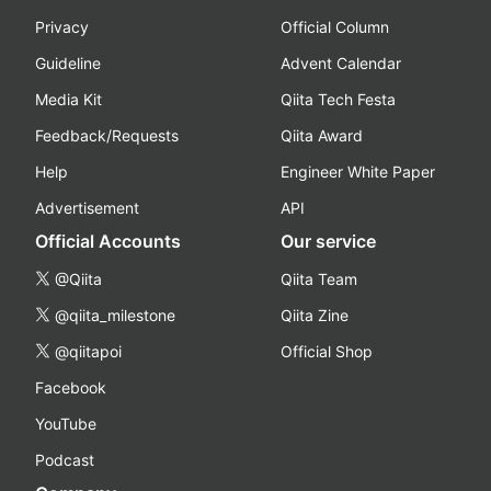
Privacy
Official Column
Guideline
Advent Calendar
Media Kit
Qiita Tech Festa
Feedback/Requests
Qiita Award
Help
Engineer White Paper
Advertisement
API
Official Accounts
Our service
@Qiita
Qiita Team
@qiita_milestone
Qiita Zine
@qiitapoi
Official Shop
Facebook
YouTube
Podcast