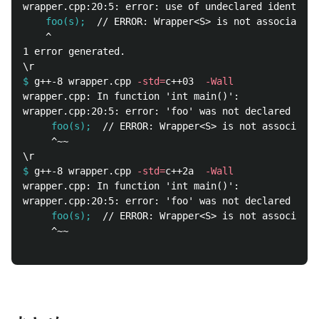
    foo(s);
    ^

1 error generated.

$
g++-8 wrapper.cpp 
-std
=
c++03  
-Wall
wrapper.cpp: In function 'int main()':

     foo(s);
     ^~~

$
g++-8 wrapper.cpp 
-std
=
c++2a  
-Wall
wrapper.cpp: In function 'int main()':

     foo(s);
     ^~~
