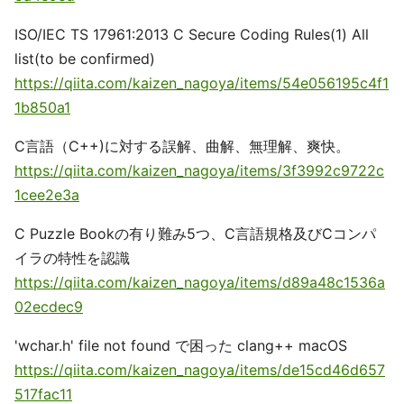
ISO/IEC TS 17961:2013 C Secure Coding Rules(1) All
list(to be confirmed)
https://qiita.com/kaizen_nagoya/items/54e056195c4f1
1b850a1
C言語（C++)に対する誤解、曲解、無理解、爽快。
https://qiita.com/kaizen_nagoya/items/3f3992c9722c
1cee2e3a
C Puzzle Bookの有り難み5つ、C言語規格及びCコンパ
イラの特性を認識
https://qiita.com/kaizen_nagoya/items/d89a48c1536a
02ecdec9
'wchar.h' file not found で困った clang++ macOS
https://qiita.com/kaizen_nagoya/items/de15cd46d657
517fac11