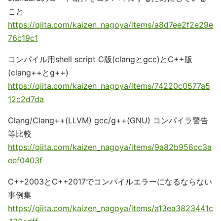
こと
https://qiita.com/kaizen_nagoya/items/a8d7ee2f2e29e
76c19c1
コンパイル用shell script C版(clangとgcc)とC++版
(clang++とg++)
https://qiita.com/kaizen_nagoya/items/74220c0577a5
12c2d7da
Clang/Clang++(LLVM) gcc/g++(GNU) コンパイラ警告
等比較
https://qiita.com/kaizen_nagoya/items/9a82b958cc3a
eef0403f
C++2003とC++2017でコンパイルエラーになるならない
事例集
https://qiita.com/kaizen_nagoya/items/a13ea3823441c