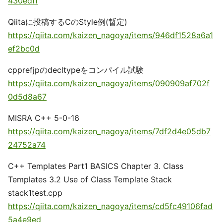
430edff
Qiitaに投稿するCのStyle例(暫定)
https://qiita.com/kaizen_nagoya/items/946df1528a6a1
ef2bc0d
cpprefjpのdecltypeをコンパイル試験
https://qiita.com/kaizen_nagoya/items/090909af702f
0d5d8a67
MISRA C++ 5-0-16
https://qiita.com/kaizen_nagoya/items/7df2d4e05db7
24752a74
C++ Templates Part1 BASICS Chapter 3. Class
Templates 3.2 Use of Class Template Stack
stack1test.cpp
https://qiita.com/kaizen_nagoya/items/cd5fc49106fad
5a4e9ed