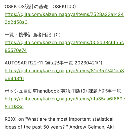
OSEK OS設計の基礎 OSEK(100)
https://qiita.com/kaizen_nagoya/items/7528a22a1424
2d2d58a3
一覧：携帯計画者日記（0）
https://qiita.com/kaizen_nagoya/items/005d38c6f55c
85570e74
AUTOSAR R22-11 Qiita記事一覧 20230421(1)
https://qiita.com/kaizen_nagoya/items/81a35774f1aa3
d64d3f6
ボッシュ自動車handbook(英語)11版(0) 課題と記事一覧
https://qiita.com/kaizen_nagoya/items/dfa35aa6f669e
5df983e
R3(0) on "What are the most important statistical
ideas of the past 50 years? " Andrew Gelman, Aki