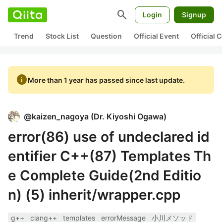
search
Login
Signup
Trend
Stock List
Question
Official Event
Official
info
More than 1 year has passed since last update.
@
kaizen_nagoya
(
Dr. Kiyoshi Ogawa
)
error(86) use of undeclared id
entifier C++(87) Templates Th
e Complete Guide(2nd Editio
n) (5) inherit/wrapper.cpp
g++
clang++
templates
errorMessage
小川メソッド