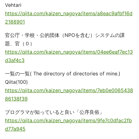
Vehtari
https://qiita.com/kaizen_nagoya/items/a8eac9afbf16d
2188901
官公庁・学校・公的団体（NPOを含む）システムの課
題、官（０）
https://qiita.com/kaizen_nagoya/items/04ee6eaf7ec13
d3af4c3
一覧の一覧( The directory of directories of mine.)
Qiita(100)
https://qiita.com/kaizen_nagoya/items/7eb0e0065438
86138f39
プログラマが知っていると良い「公序良俗」
https://qiita.com/kaizen_nagoya/items/9fe7c0dfac2fb
d77a945