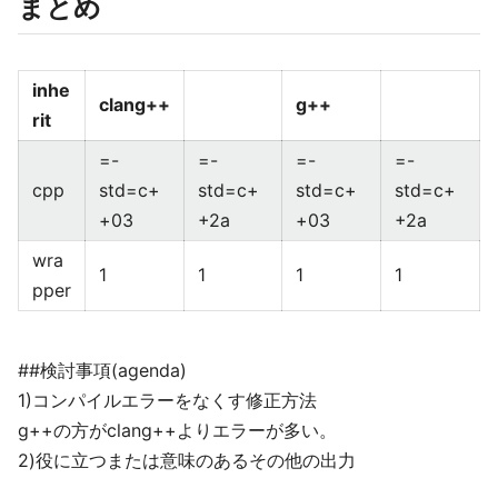
まとめ
inhe
clang++
g++
rit
=-
=-
=-
=-
cpp
std=c+
std=c+
std=c+
std=c+
+03
+2a
+03
+2a
wra
1
1
1
1
pper
##検討事項(agenda)
1)コンパイルエラーをなくす修正方法
g++の方がclang++よりエラーが多い。
2)役に立つまたは意味のあるその他の出力