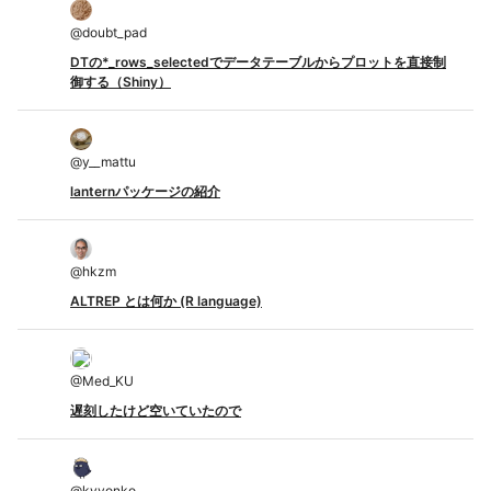
@
doubt_pad
DTの*_rows_selectedでデータテーブルからプロットを直接制
御する（Shiny）
@
y__mattu
lanternパッケージの紹介
@
hkzm
ALTREP とは何か (R language)
@
Med_KU
遅刻したけど空いていたので
@
kyyonko