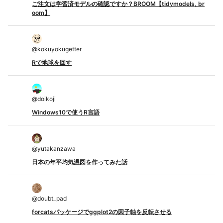
ご注文は学習済モデルの確認ですか？BROOM【tidymodels, br
oom】
@
kokuyokugetter
Rで地球を回す
@
doikoji
Windows10で使うR言語
@
yutakanzawa
日本の年平均気温図を作ってみた話
@
doubt_pad
forcatsパッケージでggplot2の因子軸を反転させる