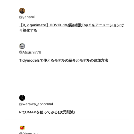
@
yanami
【R, gganimate】COVID-19感染者数Top 5をアニメーションで
可視化する
@
Atsushi776
Tidymodelsで使えるモデルの紹介とモデルの追加方法
add
@
warawa_abnormal
RでUMAPを使ってみる(次元削減)
@
Ringa_hyj