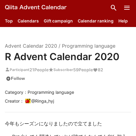
search
menu
Top
Calendars
Gift campaign
Calendar ranking
Help
Advent Calendar
2020
/
Programming language
R Advent Calendar 2020
person
star
21
People
59
People
82
Participant
Subscriber
add_circle
Follow
Category：Programming language
Creator
：
@
Ringa_hyj
今年もシーズンになりましたので立てました