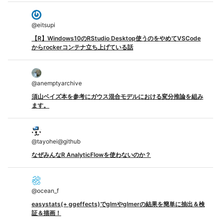
@
eitsupi
【R】Windows10のRStudio Desktop使うのをやめてVSCode
からrockerコンテナ立ち上げている話
@
anemptyarchive
須山ベイズ本を参考にガウス混合モデルにおける変分推論を組み
ます。
@
tayohei@github
なぜみんなR AnalyticFlowを使わないのか？
@
ocean_f
easystats(+ ggeffects)でglmやglmerの結果を簡単に抽出＆検
証＆描画！