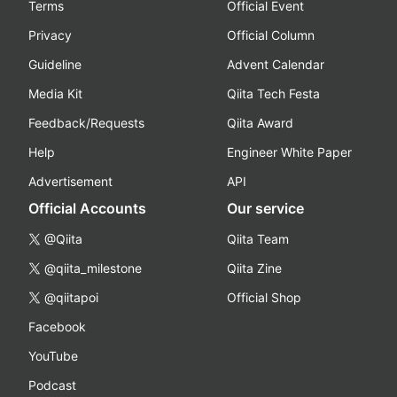
Terms
Official Event
Privacy
Official Column
Guideline
Advent Calendar
Media Kit
Qiita Tech Festa
Feedback/Requests
Qiita Award
Help
Engineer White Paper
Advertisement
API
Official Accounts
Our service
@Qiita
Qiita Team
@qiita_milestone
Qiita Zine
@qiitapoi
Official Shop
Facebook
YouTube
Podcast