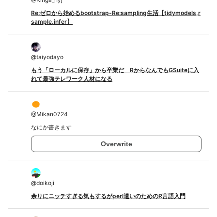
Re:ゼロから始めるbootstrap-Re:sampling生活【tidymodels,r
sample,infer】
@
taiyodayo
もう「ローカルに保存」から卒業だ RからなんでもGSuiteに入
れて最強テレワーク人材になる
@
Mikan0724
なにか書きます
Overwrite
@
doikoji
余りにニッチすぎる気もするがperl遣いのためのR言語入門