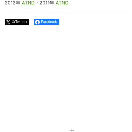
2012年
ATND
・2011年
ATND
X(Twitter)
Facebook
add