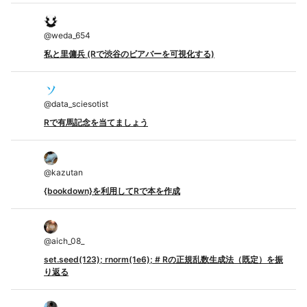
@
weda_654
私と里傭兵 (Rで渋谷のビアバーを可視化する)
@
data_sciesotist
Rで有馬記念を当てましょう
@
kazutan
{bookdown}を利用してRで本を作成
@
aich_08_
set.seed(123); rnorm(1e6); # Rの正規乱数生成法（既定）を振
り返る