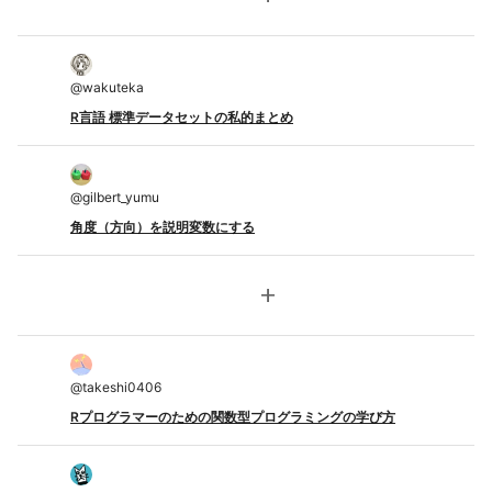
@
wakuteka
R言語 標準データセットの私的まとめ
@
gilbert_yumu
角度（方向）を説明変数にする
add
@
takeshi0406
Rプログラマーのための関数型プログラミングの学び方