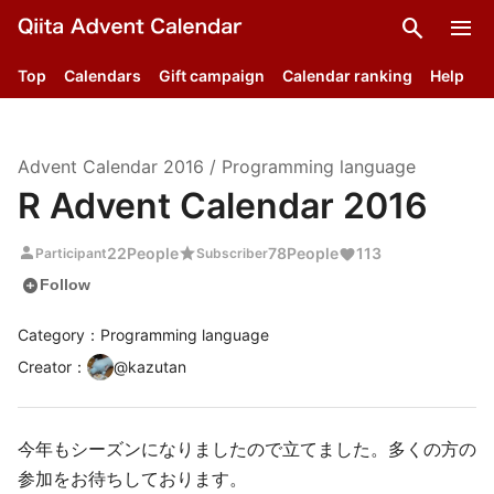
search
menu
Top
Calendars
Gift campaign
Calendar ranking
Help
Advent Calendar
2016
/
Programming language
R Advent Calendar 2016
person
star
22
People
78
People
113
Participant
Subscriber
add_circle
Follow
Category：Programming language
Creator
：
@
kazutan
今年もシーズンになりましたので立てました。多くの方の
参加をお待ちしております。