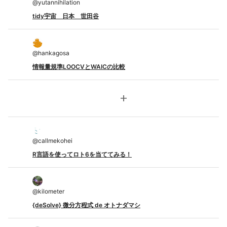
@
yutannihilation
tidy宇宙 日本 世田谷
@
hankagosa
情報量規準LOOCVとWAICの比較
add
@
callmekohei
R言語を使ってロト6を当ててみる！
@
kilometer
{deSolve} 微分方程式 de オトナダマシ