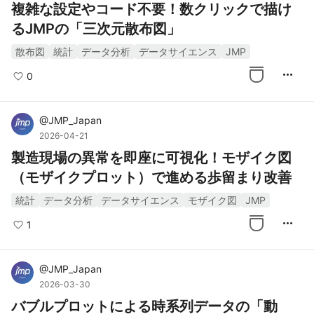
複雑な設定やコード不要！数クリックで描け
るJMPの「三次元散布図」
散布図
統計
データ分析
データサイエンス
JMP
more_horiz
0
@
JMP_Japan
2026-04-21
製造現場の異常を即座に可視化！モザイク図
（モザイクプロット）で進める歩留まり改善
統計
データ分析
データサイエンス
モザイク図
JMP
more_horiz
1
@
JMP_Japan
2026-03-30
バブルプロットによる時系列データの「動