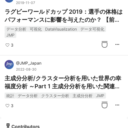
2019-11-07
ラグビーワールドカップ 2019：選手の体格は
パフォーマンスに影響を与えたのか？ 【前
編】
データ分析
可視化
DataVisualization
データ可視化
JMP
more_horiz
3
@
JMP_Japan
2022-08-30
主成分分析/クラスター分析を用いた世界の幸
福度分析 ～Part 1 主成分分析を用いた関連性
分析～
統計
データ分析
クラスター分析
主成分分析
JMP
more_horiz
3
military_tech
Contributors