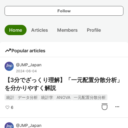
Follow
Home
Articles
Members
Profile
trending_up
Popular articles
@
JMP_Japan
2024-06-04
【3分でざっくり理解】「一元配置分散分析」
を分かりやすく解説
統計
データ分析
統計学
ANOVA
一元配置分散分析
more_horiz
6
@
JMP_Japan