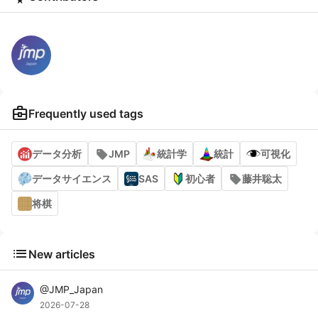
business_center
Frequently used tags
データ分析
JMP
統計学
統計
可視化
データサイエンス
SAS
初心者
藤井聡太
将棋
list
New articles
@
JMP_Japan
2026-07-28