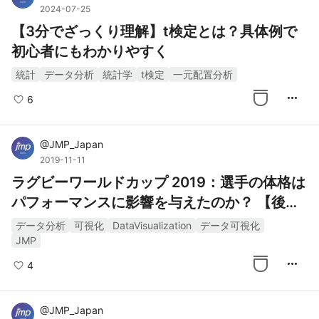
2024-07-25
【3分でざっくり理解】t検定とは？具体例で
初心者にもわかりやすく
統計
データ分析
統計学
t検定
一元配置分析
more_horiz
6
@
JMP_Japan
2019-11-11
ラグビーワールドカップ 2019：選手の体格は
パフォーマンスに影響を与えたのか？ 【後
編】
データ分析
可視化
DataVisualization
データ可視化
JMP
more_horiz
4
@
JMP_Japan