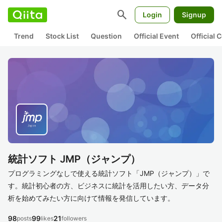
search
Login
Signup
Trend
Stock List
Question
Official Event
Official
統計ソフト JMP（ジャンプ）
プログラミングなしで使える統計ソフト「JMP（ジャンプ）」で
す。統計初心者の方、ビジネスに統計を活用したい方、データ分
析を始めてみたい方に向けて情報を発信しています。
98
99
21
posts
likes
followers