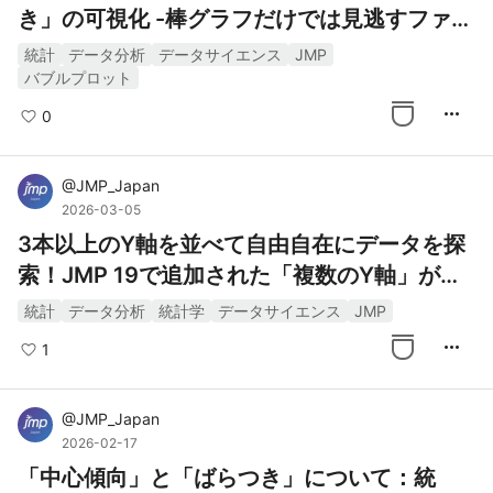
き」の可視化 -棒グラフだけでは見逃すファク
トを発見する-
統計
データ分析
データサイエンス
JMP
バブルプロット
more_horiz
0
@
JMP_Japan
2026-03-05
3本以上のY軸を並べて自由自在にデータを探
索！JMP 19で追加された「複数のY軸」が凄
い
統計
データ分析
統計学
データサイエンス
JMP
more_horiz
1
@
JMP_Japan
2026-02-17
「中心傾向」と「ばらつき」について：統