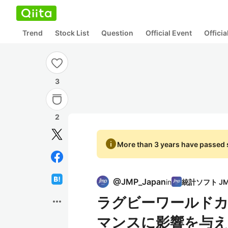
Trend
Stock List
Question
Official Event
Offici
3
2
info
More than 3 years have passed s
@
JMP_Japan
in
ラグビーワールドカ
more_horiz
マンスに影響を与え