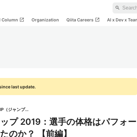
search
open_in_new
open_in_new
al Column
Organization
Qiita Careers
AI x Dev x Tea
ince last update.
統計ソフト JMP（ジャンプ）
ップ 2019：選手の体格はパフォー
たのか？ 【前編】