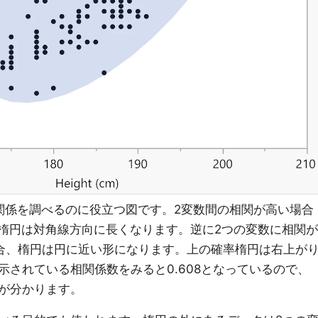
関係を調べるのに役立つ図です。2変数間の相関が高い場合
、楕円は対角線方向に長くなります。逆に2つの変数に相関が
合、楕円は円に近い形になります。上の確率楕円は右上が
示されている相関係数をみると0.608となっているので、
が分かります。