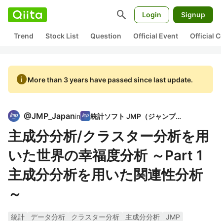
search
Login
Signup
Trend
Stock List
Question
Official Event
Official
info
More than 3 years have passed since last update.
@
JMP_Japan
in
統計ソフト JMP（ジャンプ）
主成分分析/クラスター分析を用
いた世界の幸福度分析 ～Part 1
主成分分析を用いた関連性分析
～
統計
データ分析
クラスター分析
主成分分析
JMP