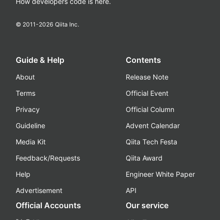
How developers code is here.
© 2011-
2026
Qiita Inc.
Guide & Help
Contents
About
Release Note
Terms
Official Event
Privacy
Official Column
Guideline
Advent Calendar
Media Kit
Qiita Tech Festa
Feedback/Requests
Qiita Award
Help
Engineer White Paper
Advertisement
API
Official Accounts
Our service