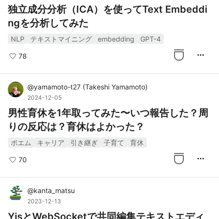
独立成分分析（ICA）を使ってText Embeddi
ngを分析してみた
NLP
テキストマイニング
embedding
GPT-4
more_horiz
78
@
yamamoto-t27
(
Takeshi Yamamoto
)
2024-12-05
男性育休を1年取ってみた〜いつ報告した？周
りの反応は？育休はよかった？
ポエム
キャリア
引き継ぎ
子育て
育休
more_horiz
70
@
kanta_matsu
2023-12-13
YjsとWebSocketで共同編集テキストエディ