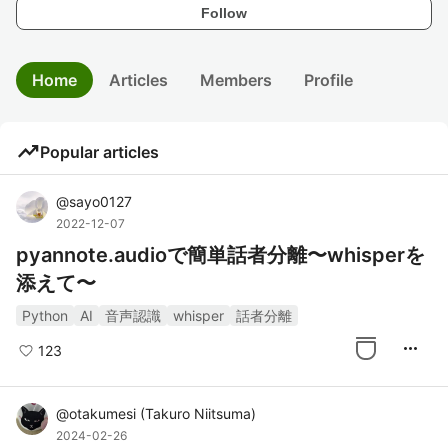
Follow
Home
Articles
Members
Profile
trending_up
Popular articles
@
sayo0127
2022-12-07
pyannote.audioで簡単話者分離〜whisperを
添えて〜
Python
AI
音声認識
whisper
話者分離
more_horiz
123
@
otakumesi
(
Takuro Niitsuma
)
2024-02-26