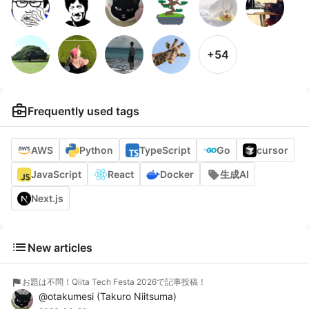
+54
business_center
Frequently used tags
AWS
Python
TypeScript
Go
cursor
JavaScript
React
Docker
生成AI
Next.js
list
New articles
flag
お題は不問！Qiita Tech Festa 2026で記事投稿！
@
otakumesi
(
Takuro Niitsuma
)