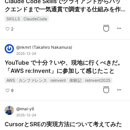
Claude Code Skillsでクライアントからバッ
クエンドまで一気通貫で調査する仕組みを作
った
SKILLS
ClaudeCode
more_horiz
2
@
nkmrt
(
Takahiro Nakamura
)
2025-12-24
YouTube で十分？いや、現地に行くべきだ。
「AWS re:Invent」に参加して感じたこと
AWS
カンファレンス
reinvent
体験記
reInvent2025
more_horiz
9
@
imai-y6
2025-12-24
CursorとSREの実現方法について考えてみた