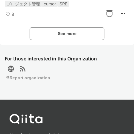
プロジェクト管理
cursor
SRE
more_horiz
8
See more
For those interested in this Organization
language
rss_feed
flag
Report organization