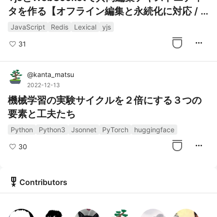
タを作る【オフライン編集と永続化に対応 / L
exical】
JavaScript
Redis
Lexical
yjs
more_horiz
31
@
kanta_matsu
2022-12-13
機械学習の実験サイクルを２倍にする３つの
要素と工夫たち
Python
Python3
Jsonnet
PyTorch
huggingface
more_horiz
30
military_tech
Contributors