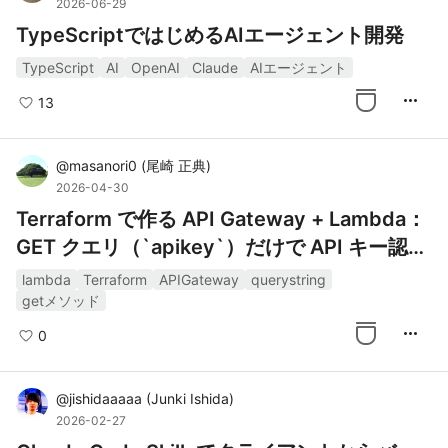
2026-06-29
TypeScriptではじめるAIエージェント開発
TypeScript
AI
OpenAI
Claude
AIエージェント
more_horiz
13
@
masanori0
(
尾崎 正典
)
2026-04-30
Terraform で作る API Gateway + Lambda：
GET クエリ（`apikey`）だけで API キー認証
する
lambda
Terraform
APIGateway
querystring
getメソッド
more_horiz
0
@
jishidaaaaa
(
Junki Ishida
)
2026-02-27