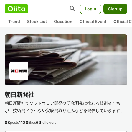
search
Login
Signup
Trend
Stock List
Question
Official Event
Official
朝日新聞社
朝日新聞社でソフトウェア開発や研究開発に携わる技術者たち
が、技術的ノウハウや実験的取り組みなどを発信していきます。
88
1128
69
posts
likes
followers