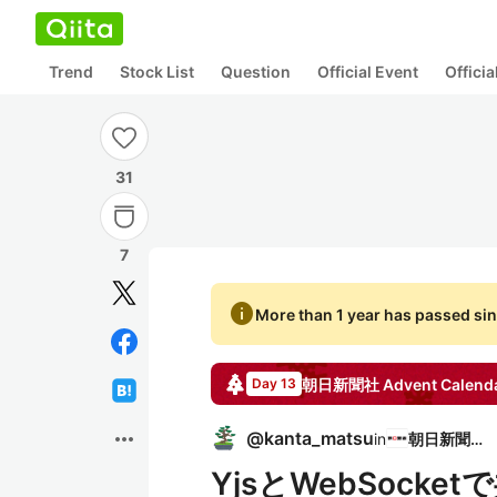
Trend
Stock List
Question
Official Event
Offici
31
7
info
More than 1 year has passed sin
朝日新聞社
Advent Calend
Day 13
more_horiz
@
kanta_matsu
in
朝日新聞社
YjsとWebSoc