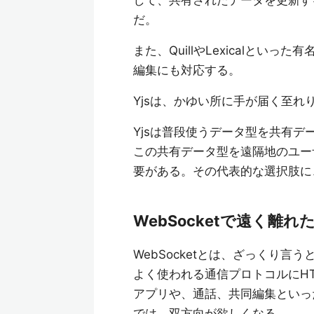
して、共有されたデータを更新す
だ。
また、QuillやLexicalといっ
編集にも対応する。
Yjsは、かゆい所に手が届く至
Yjsは普段使うデータ型を共有
この共有データ型を遠隔地のユー
要がある。その代表的な選択肢に、W
WebSocketで遠く離
WebSocketとは、ざっくり
よく使われる通信プロトコルにH
アプリや、通話、共同編集といっ
では、双方向が欲しくなる。