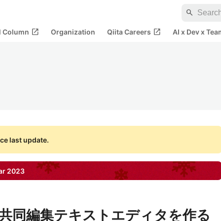
search
open_in_new
open_in_new
al Column
Organization
Qiita Careers
AI x Dev x Tea
ce last update.
ar
2023
ketで共同編集テキストエディタを作る