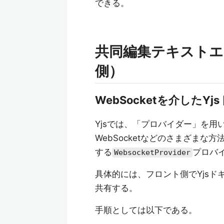
できる。
共同編集テキスト
側）
WebSocketを介したY
Yjsでは、「プロバイダー」を用
WebSocketなどのさまざまな方
する
プロバ
WebsocketProvider
具体的には、フロント側でYjs
共有する。
手順としては以下である。