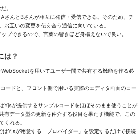
tだ。
うに、AさんとBさんが相互に発信・受信できる。そのため、チ
、お互いの変更を伝え合う通信に向いている。
トアップできるので、言葉の響きほど身構えないで良い。
うには？
WebSocketを用いてユーザー間で共有する機能を作る必
バーのコードと、フロント側で用いる実際のエディタ画面のコー
はYjsが提供するサンプルコードをほぼそのまま使うことが
共有データ型の更新を仲介する役目を果たす機能で、この
てくれる。
）ではYjsが用意する「プロバイダー」を設定するだけで接続