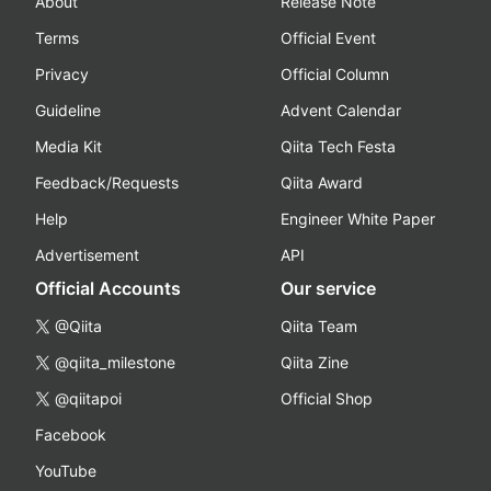
About
Release Note
Terms
Official Event
Privacy
Official Column
Guideline
Advent Calendar
Media Kit
Qiita Tech Festa
Feedback/Requests
Qiita Award
Help
Engineer White Paper
Advertisement
API
Official Accounts
Our service
@Qiita
Qiita Team
@qiita_milestone
Qiita Zine
@qiitapoi
Official Shop
Facebook
YouTube