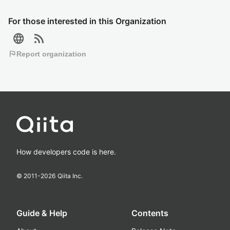
For those interested in this Organization
language
rss_feed
flag
Report organization
How developers code is here.
© 2011-
2026
Qiita Inc.
Guide & Help
Contents