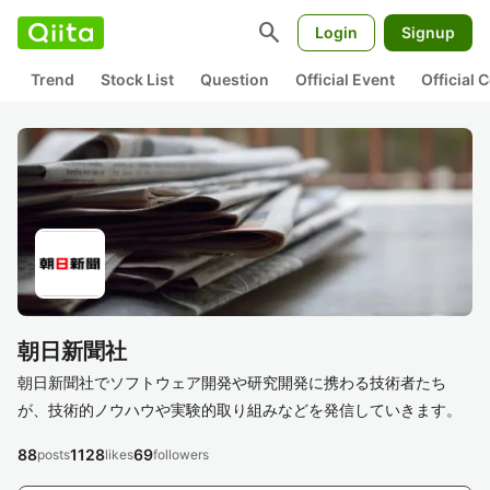
search
Login
Signup
Trend
Stock List
Question
Official Event
Official
朝日新聞社
朝日新聞社でソフトウェア開発や研究開発に携わる技術者たち
が、技術的ノウハウや実験的取り組みなどを発信していきます。
88
1128
69
posts
likes
followers