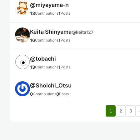
@
miyayama-n
13
1
Contributions
Posts
Keita Shinyama
@
keita127
16
1
Contributions
Posts
@
tobachi
13
1
Contributions
Posts
@
Shoichi_Otsu
0
0
Contributions
Posts
1
2
3