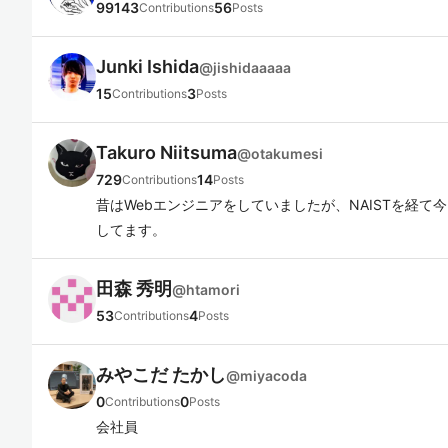
99143
56
Contributions
Posts
Junki Ishida
@
jishidaaaaa
15
3
Contributions
Posts
Takuro Niitsuma
@
otakumesi
729
14
Contributions
Posts
昔はWebエンジニアをしていましたが、NAISTを経て
してます。
田森 秀明
@
htamori
53
4
Contributions
Posts
みやこだ たかし
@
miyacoda
0
0
Contributions
Posts
会社員