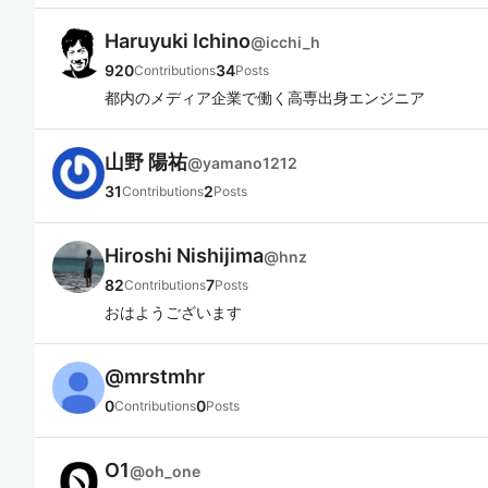
Haruyuki Ichino
@
icchi_h
920
34
Contributions
Posts
都内のメディア企業で働く高専出身エンジニア
山野 陽祐
@
yamano1212
31
2
Contributions
Posts
Hiroshi Nishijima
@
hnz
82
7
Contributions
Posts
おはようございます
@
mrstmhr
0
0
Contributions
Posts
O1
@
oh_one