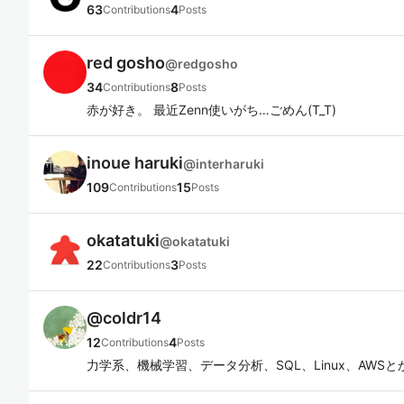
63
4
Contributions
Posts
red gosho
@
redgosho
34
8
Contributions
Posts
赤が好き。 最近Zenn使いがち…ごめん(T_T)
inoue haruki
@
interharuki
109
15
Contributions
Posts
okatatuki
@
okatatuki
22
3
Contributions
Posts
@
coldr14
12
4
Contributions
Posts
力学系、機械学習、データ分析、SQL、Linux、AWS