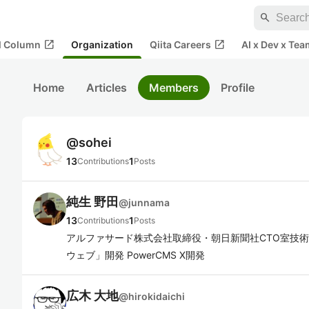
search
open_in_new
open_in_new
al Column
Organization
Qiita Careers
AI x Dev x Tea
Home
Articles
Members
Profile
@
sohei
13
1
Contributions
Posts
純生 野田
@
junnama
13
1
Contributions
Posts
アルファサード株式会社取締役・朝日新聞社CTO室技術
ウェブ」開発 PowerCMS X開発
広木 大地
@
hirokidaichi