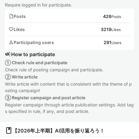
Require logged in for participate.
note
Posts
426
Posts
favorite
Likes
3219
Likes
person
Participating users
291
Users
campaign
How to participate
① Check rule and participate
Check rule of posting campaign and participate.
② Write article
Write article with content that is consistent with the theme of p
osting campaign!
③ Register campaign and post article
Register campaign through article publication settings. Add tag
s specified in rule, if any, and post article.
book
【2026年上半期】AI活用を振り返ろう！