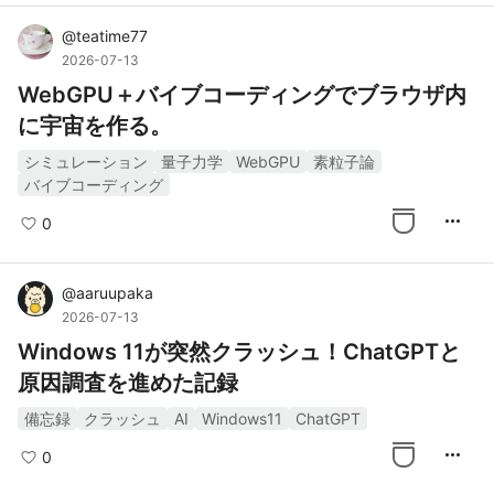
@
teatime77
2026-07-13
WebGPU＋バイブコーディングでブラウザ内
に宇宙を作る。
シミュレーション
量子力学
WebGPU
素粒子論
バイブコーディング
more_horiz
0
@
aaruupaka
2026-07-13
Windows 11が突然クラッシュ！ChatGPTと
原因調査を進めた記録
備忘録
クラッシュ
AI
Windows11
ChatGPT
more_horiz
0