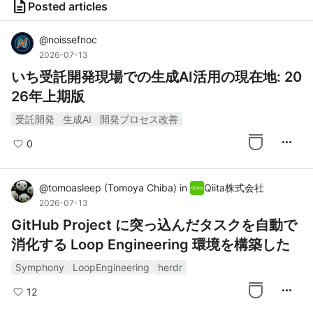
description
Posted articles
@
noissefnoc
2026-07-13
いち受託開発現場での生成AI活用の現在地: 20
26年上期版
受託開発
生成AI
開発プロセス改善
more_horiz
0
@
tomoasleep
(
Tomoya Chiba
)
in
Qiita株式会社
2026-07-13
GitHub Project に突っ込んだタスクを自動で
消化する Loop Engineering 環境を構築した
Symphony
LoopEngineering
herdr
more_horiz
12