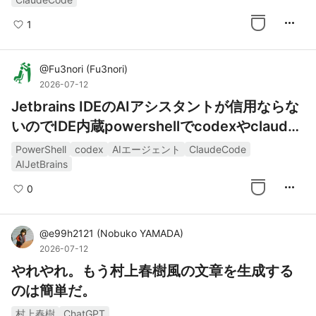
more_horiz
1
@
Fu3nori
(
Fu3nori
)
2026-07-12
Jetbrains IDEのAIアシスタントが信用ならな
いのでIDE内蔵powershellでcodexやclaudec
odeを設定する
PowerShell
codex
AIエージェント
ClaudeCode
AIJetBrains
more_horiz
0
@
e99h2121
(
Nobuko YAMADA
)
2026-07-12
やれやれ。もう村上春樹風の文章を生成する
のは簡単だ。
村上春樹
ChatGPT