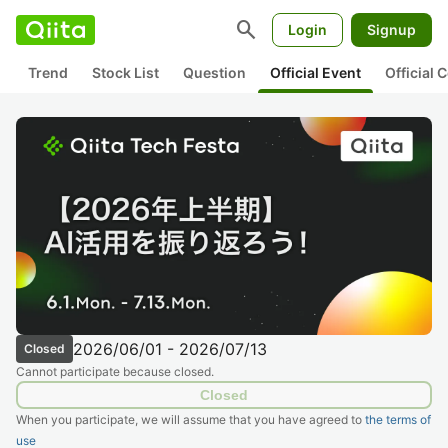
search
Login
Signup
Trend
Stock List
Question
Official Event
Official
2026/06/01 - 2026/07/13
Closed
Cannot participate because closed.
Closed
When you participate, we will assume that you have agreed to
the terms of
use