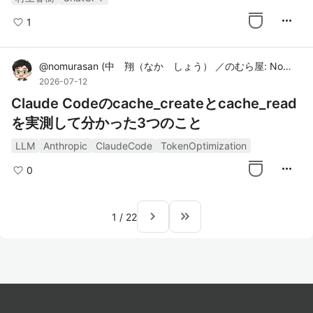
more_horiz
1
@
nomurasan
(
中 翔（なか しょう） ／のむら屋: Nomura-ya
2026-07-12
Claude Codeのcache_createとcache_read
を実測して分かった3つのこと
LLM
Anthropic
ClaudeCode
TokenOptimization
more_horiz
0
navigate_next
keyboard_double_arrow_right
1
/
22