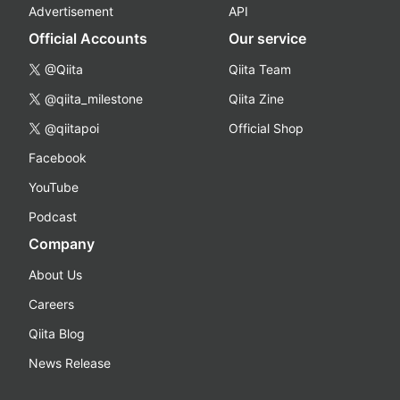
Advertisement
API
Official Accounts
Our service
@Qiita
Qiita Team
@qiita_milestone
Qiita Zine
@qiitapoi
Official Shop
Facebook
YouTube
Podcast
Company
About Us
Careers
Qiita Blog
News Release