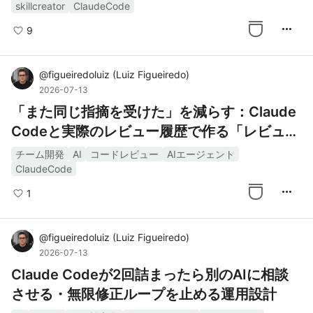
skillcreator
ClaudeCode
more_horiz
9
@
figueiredoluiz
(
Luiz Figueiredo
)
2026-07-13
「また同じ指摘を受けた」を減らす：Claude
Codeと実際のレビュー履歴で作る「レビュー
番人」
チーム開発
AI
コードレビュー
AIエージェント
ClaudeCode
more_horiz
1
@
figueiredoluiz
(
Luiz Figueiredo
)
2026-07-13
Claude Codeが2回詰まったら別のAIに相談
させる・無限修正ループを止める運用設計