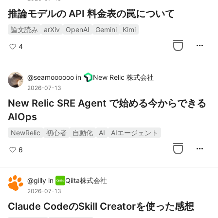
推論モデルの API 料金表の罠について
論文読み
arXiv
OpenAI
Gemini
Kimi
more_horiz
4
@
seamoooooo
in
New Relic 株式会社
2026-07-13
New Relic SRE Agent で始める今からできる
AIOps
NewRelic
初心者
自動化
AI
AIエージェント
more_horiz
6
@
gilly
in
Qiita株式会社
2026-07-13
Claude CodeのSkill Creatorを使った感想