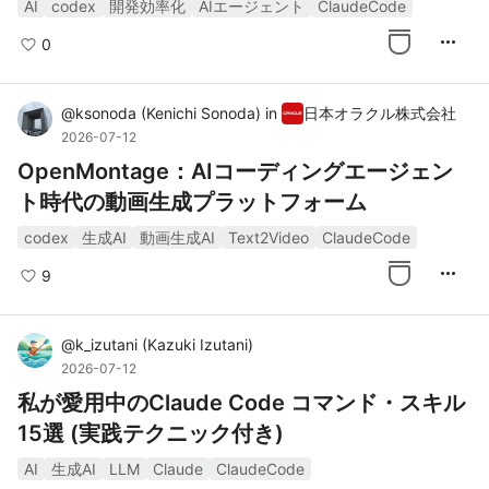
AI
codex
開発効率化
AIエージェント
ClaudeCode
more_horiz
0
@
ksonoda
(
Kenichi Sonoda
)
in
日本オラクル株式会社
2026-07-12
OpenMontage：AIコーディングエージェン
ト時代の動画生成プラットフォーム
codex
生成AI
動画生成AI
Text2Video
ClaudeCode
more_horiz
9
@
k_izutani
(
Kazuki Izutani
)
2026-07-12
私が愛用中のClaude Code コマンド・スキル
15選 (実践テクニック付き)
AI
生成AI
LLM
Claude
ClaudeCode