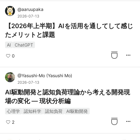
@
aaruupaka
2026-07-13
【2026年上半期】AIを活用を通してして感じ
たメリットと課題
AI
ChatGPT
more_horiz
0
@
Yasushi-Mo
(
Yasushi Mo
)
2026-07-13
AI駆動開発と認知負荷理論から考える開発現
場の変化 ― 現状分析編
心理学
認知科学
認知負荷
AI駆動開発
more_horiz
2