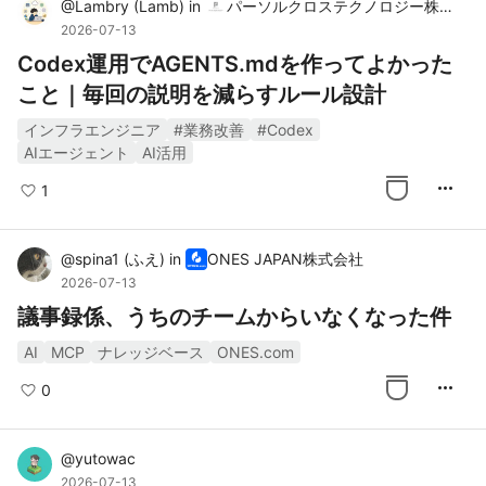
@
Lambry
(
Lamb
)
in
パーソルクロステクノロジー株式会社
2026-07-13
Codex運用でAGENTS.mdを作ってよかった
こと｜毎回の説明を減らすルール設計
インフラエンジニア
#業務改善
#Codex
AIエージェント
AI活用
more_horiz
1
@
spina1
(
ふえ
)
in
ONES JAPAN株式会社
2026-07-13
議事録係、うちのチームからいなくなった件
AI
MCP
ナレッジベース
ONES.com
more_horiz
0
@
yutowac
2026-07-13