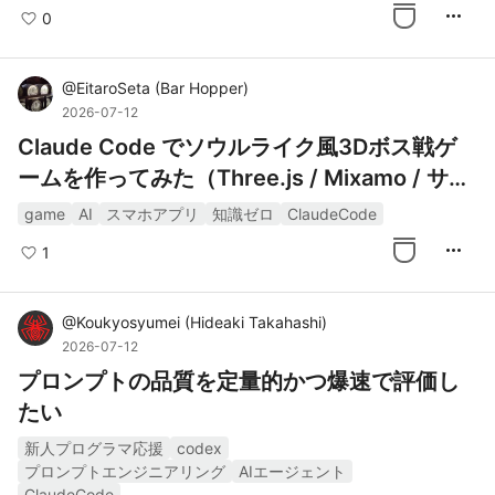
more_horiz
0
@
EitaroSeta
(
Bar Hopper
)
2026-07-12
Claude Code でソウルライク風3Dボス戦ゲ
ームを作ってみた（Three.js / Mixamo / サー
バー不要）
game
AI
スマホアプリ
知識ゼロ
ClaudeCode
more_horiz
1
@
Koukyosyumei
(
Hideaki Takahashi
)
2026-07-12
プロンプトの品質を定量的かつ爆速で評価し
たい
新人プログラマ応援
codex
プロンプトエンジニアリング
AIエージェント
ClaudeCode